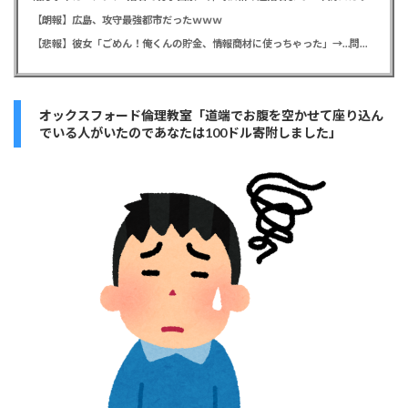
【朗報】広島、攻守最強都市だったｗｗｗ
【悲報】彼女「ごめん！俺くんの貯金、情報商材に使っちゃった」→…問い詰めたらギャン泣きされたんだが俺が悪いのか？
オックスフォード倫理教室「道端でお腹を空かせて座り込ん
でいる人がいたのであなたは100ドル寄附しました」