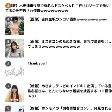
【悲報】木更津市役所で有名なドスケベ女性主任(31)ソープで働い
てるのを密告され停職ｗｗｗｗｗｗｗｗ
【画像】吉岡里帆のシコい画像wwwwwwwwwww
【画像】ミス青コンのたぬき女王、お乳で童貞を○し
てしまうｗｗｗｗｗｗｗｗｗｗｗ
Thank you !
【朗報】めざましテレビのイマドキに出演している豊
島心桜さん、とんでもない水着姿を披露する （※画像
あり）
【朗報】ホンモノの「弱者男性合コン」、発見される