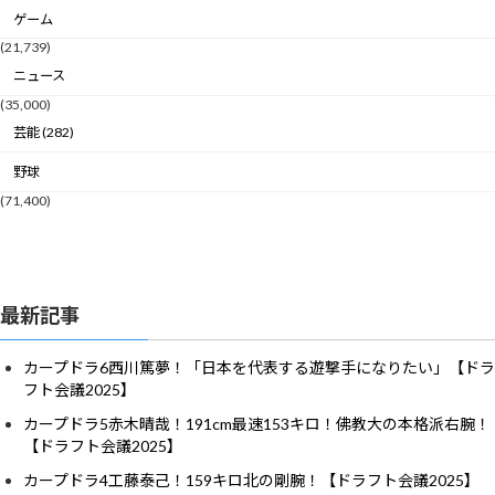
ゲーム
(21,739)
ニュース
(35,000)
芸能 (282)
野球
(71,400)
最新記事
カープドラ6西川篤夢！「日本を代表する遊撃手になりたい」【ドラ
フト会議2025】
カープドラ5赤木晴哉！191cm最速153キロ！佛教大の本格派右腕！
【ドラフト会議2025】
カープドラ4工藤泰己！159キロ北の剛腕！【ドラフト会議2025】