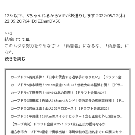
125:
以下、5ちゃんねるからVIPがお送りします
2022/05/12(木)
22:35:20.764 ID:IEZmmDV50
>>3
結論出てて草
このムダな努力をやめなさい: 「偽善者」になるな、「偽悪者」に
なれ
続きを読む
カープドラ6西川篤夢！「日本を代表する遊撃手になりたい」【ドラフト会議2025】
カープドラ5赤木晴哉！191cm最速153キロ！佛教大の本格派右腕！【ドラフト会議2025】
カープドラ4工藤泰己！159キロ北の剛腕！【ドラフト会議2025】
カープドラ3勝田成！近畿大163cmセカンド！菊池涼介の後継者候補！【ドラフト会議2025】
カープドラ2齊藤汰直！亜大152キロエース！【ドラフト会議2025】
カープドラ1平川蓮！187cmのスイッチヒッター！立石正広を外し2度目の重複も新井監督がクジを引き当てる！【ドラフト会議2025】
【カープ実況】ドラフト会議2025！ドラ1立石正広の獲得なるか
緒方孝市カープドラ3指名で青学出禁！澤﨑俊和の逆指名まで10年間スカウト出禁