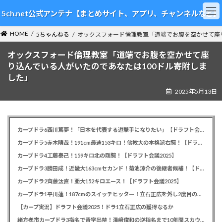
コ
ナ
5ch.net公式アンテナ【まとめサイト、アプリ、チャンネルなど】
ン
ビ
テ
ゲ
HOME
ン
ー
5ちゃんねる
オックスフォード倫理教室「道端でお腹を空かせて座
ツ
シ
オックスフォード倫理教室「道端でお腹を空かせて座
へ
ョ
ス
ン
り込んでいる人がいたのであなたは100ドル寄附しま
キ
に
した」
ッ
移
2025年5月13日
プ
動
カープドラ6西川篤夢！「日本を代表する遊撃手になりたい」【ドラフト会議2025】
カープドラ5赤木晴哉！191cm最速153キロ！佛教大の本格派右腕！【ドラフト会議2025】
カープドラ4工藤泰己！159キロ北の剛腕！【ドラフト会議2025】
カープドラ3勝田成！近畿大163cmセカンド！菊池涼介の後継者候補！【ドラフト会議2025】
カープドラ2齊藤汰直！亜大152キロエース！【ドラフト会議2025】
カープドラ1平川蓮！187cmのスイッチヒッター！立石正広を外し2度目の重複も新井監督がクジを引き当てる！【ドラフト会議2025】
【カープ実況】ドラフト会議2025！ドラ1立石正広の獲得なるか
緒方孝市カープドラ3指名で青学出禁！澤﨑俊和の逆指名まで10年間スカウト出禁