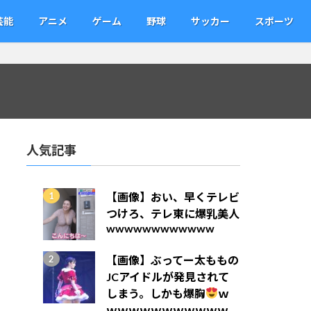
芸能
アニメ
ゲーム
野球
サッカー
スポーツ
人気記事
【画像】おい、早くテレビ
つけろ、テレ東に爆乳美人
wwwwwwwwwwww
【画像】ぶってー太ももの
JCアイドルが発見されて
しまう。しかも爆胸
ｗ
ｗｗｗｗｗｗｗｗｗｗｗ