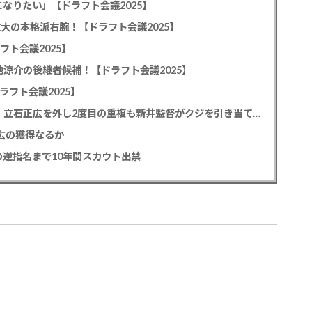
なりたい」【ドラフト会議2025】
教大の本格派右腕！【ドラフト会議2025】
フト会議2025】
池涼介の後継者候補！【ドラフト会議2025】
ラフト会議2025】
カープドラ1平川蓮！187cmのスイッチヒッター！立石正広を外し2度目の重複も新井監督がクジを引き当てる！【ドラフト会議2025】
正広の獲得なるか
逆指名まで10年間スカウト出禁