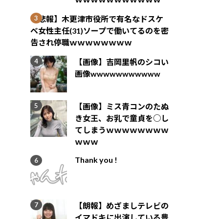
【悲報】木更津市役所で有名なドスケ
ベ女性主任(31)ソープで働いてるのを密
告され停職ｗｗｗｗｗｗｗｗ
【画像】吉岡里帆のシコい
画像wwwwwwwwwww
【画像】ミス青コンのたぬ
き女王、お乳で童貞を○し
てしまうｗｗｗｗｗｗｗｗ
ｗｗｗ
Thank you !
【朗報】めざましテレビの
イマドキに出演している豊