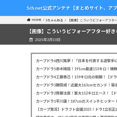
コ
ナ
5ch.net公式アンテナ【まとめサイト、
ン
ビ
テ
ゲ
HOME
5ちゃんねる
【画像】こういうビフォーアフタ
ン
ー
ツ
シ
【画像】こういうビフォーアフター好き
へ
ョ
2025年3月10日
ス
ン
キ
に
ッ
移
プ
動
カープドラ6西川篤夢！「日本を代表する遊撃手に
カープドラ5赤木晴哉！191cm最速153キロ！佛
カープドラ4工藤泰己！159キロ北の剛腕！【ドラ
カープドラ3勝田成！近畿大163cmセカンド！菊
カープドラ2齊藤汰直！亜大152キロエース！【ド
【カープ実況】ドラフト会議2025！ドラ1立石