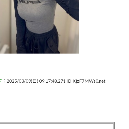
す
：2025/03/09(日) 09:17:48.271 ID:KjzF7MWs0.net