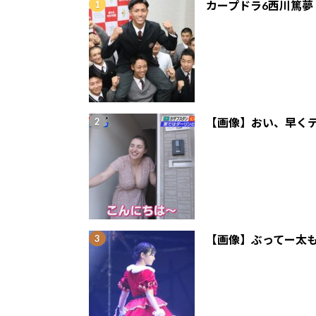
カープドラ6西川篤夢
【画像】おい、早くテ
【画像】ぶってー太も