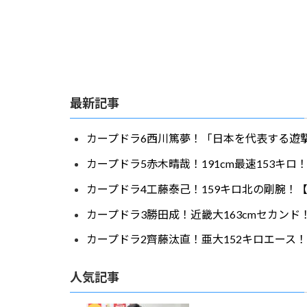
最新記事
カープドラ6西川篤夢！「日本を代表する遊撃
カープドラ5赤木晴哉！191cm最速153キ
カープドラ4工藤泰己！159キロ北の剛腕！【
カープドラ3勝田成！近畿大163cmセカンド
カープドラ2齊藤汰直！亜大152キロエース！
人気記事