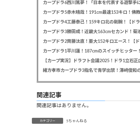
カープドラ6西川篤夢！「日本を代表する遊撃手に
カープドラ5赤木晴哉！191cm最速153キロ！佛
カープドラ4工藤泰己！159キロ北の剛腕！【ドラ
カープドラ3勝田成！近畿大163cmセカンド！菊
カープドラ2齊藤汰直！亜大152キロエース！【ド
【カープ実況】ドラフト会議2025！ドラ1立石
緒方孝市カープドラ3指名で青学出禁！澤﨑俊和の
関連記事
関連記事はありません。
5ちゃんねる
カテゴリー