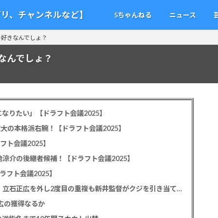
アプリ、チャンネルなど】
5ちゃんねる
ニュース
ー好きなんでしょ？
なんでしょ？
なりたい」【ドラフト会議2025】
教大の本格派右腕！【ドラフト会議2025】
フト会議2025】
池涼介の後継者候補！【ドラフト会議2025】
ラフト会議2025】
カープドラ1平川蓮！187cmのスイッチヒッター！立石正広を外し2度目の重複も新井監督がクジを引き当てる！【ドラフト会議2025】
正広の獲得なるか