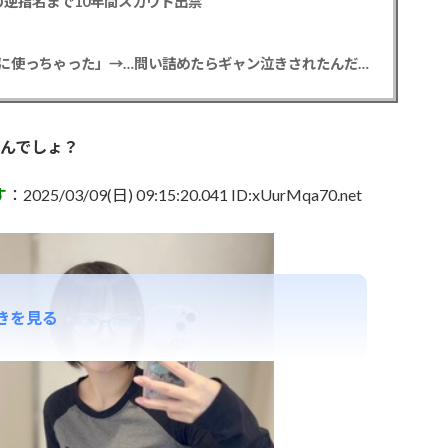
逆指名まで10年間スカウト出禁
【悲報】彼女「ごめん！俺くんの貯金、情報商材に使っちゃった」→…問い詰めたらギャン泣きされたんだが俺が悪いのか？
んでしょ？
す
：2025/03/09(日) 09:15:20.041 ID:xUurMqa70.net
きを見る