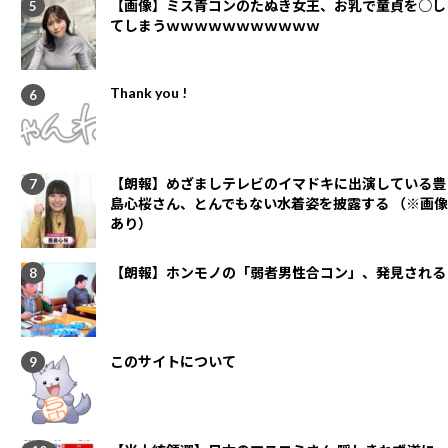
【画像】ミス青コンのたぬき女王、お乳で童貞を○し
てしまうｗｗｗｗｗｗｗｗｗｗｗ
Thank you !
【朗報】めざましテレビのイマドキに出演している豊
島心桜さん、とんでもない水着姿を披露する （※画像
あり）
【朗報】ホンモノの「弱者男性合コン」、発見される
このサイトについて