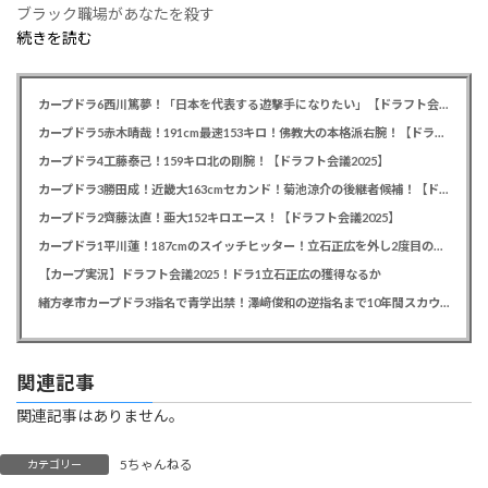
ブラック職場があなたを殺す
続きを読む
カープドラ6西川篤夢！「日本を代表する遊撃手になりたい」【ドラフト会議2025】
カープドラ5赤木晴哉！191cm最速153キロ！佛教大の本格派右腕！【ドラフト会議2025】
カープドラ4工藤泰己！159キロ北の剛腕！【ドラフト会議2025】
カープドラ3勝田成！近畿大163cmセカンド！菊池涼介の後継者候補！【ドラフト会議2025】
カープドラ2齊藤汰直！亜大152キロエース！【ドラフト会議2025】
カープドラ1平川蓮！187cmのスイッチヒッター！立石正広を外し2度目の重複も新井監督がクジを引き当てる！【ドラフト会議2025】
【カープ実況】ドラフト会議2025！ドラ1立石正広の獲得なるか
緒方孝市カープドラ3指名で青学出禁！澤﨑俊和の逆指名まで10年間スカウト出禁
関連記事
関連記事はありません。
5ちゃんねる
カテゴリー