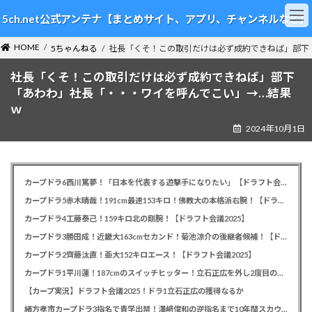
コ
ナ
5ch.net公式アンテナ【まとめサイト、アプリ、チャンネルなど】
ン
ビ
テ
ゲ
HOME
ン
ー
5ちゃんねる
社長「くそ！この取引だけは必ず成約できねば」部下
ツ
シ
社長「くそ！この取引だけは必ず成約できねば」部下
へ
ョ
ス
ン
「あわわ」社長「・・・ワイを呼んでこい」→…結果
キ
に
ｗ
ッ
移
2024年10月1日
プ
動
カープドラ6西川篤夢！「日本を代表する遊撃手になりたい」【ドラフト会議2025】
カープドラ5赤木晴哉！191cm最速153キロ！佛教大の本格派右腕！【ドラフト会議2025】
カープドラ4工藤泰己！159キロ北の剛腕！【ドラフト会議2025】
カープドラ3勝田成！近畿大163cmセカンド！菊池涼介の後継者候補！【ドラフト会議2025】
カープドラ2齊藤汰直！亜大152キロエース！【ドラフト会議2025】
カープドラ1平川蓮！187cmのスイッチヒッター！立石正広を外し2度目の重複も新井監督がクジを引き当てる！【ドラフト会議2025】
【カープ実況】ドラフト会議2025！ドラ1立石正広の獲得なるか
緒方孝市カープドラ3指名で青学出禁！澤﨑俊和の逆指名まで10年間スカウト出禁