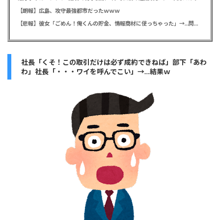
【朗報】広島、攻守最強都市だったｗｗｗ
【悲報】彼女「ごめん！俺くんの貯金、情報商材に使っちゃった」→…問い詰めたらギャン泣きされたんだが俺が悪いのか？
社長「くそ！この取引だけは必ず成約できねば」部下「あわ
わ」社長「・・・ワイを呼んでこい」→…結果ｗ