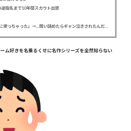
逆指名まで10年間スカウト出禁
【悲報】彼女「ごめん！俺くんの貯金、情報商材に使っちゃった」→…問い詰めたらギャン泣きされたんだが俺が悪いのか？
ゲーム好きを名乗るくせに名作シリーズを全然知らない