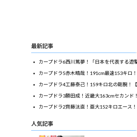
最新記事
カープドラ6西川篤夢！「日本を代表する遊撃
カープドラ5赤木晴哉！191cm最速153キ
カープドラ4工藤泰己！159キロ北の剛腕！【
カープドラ3勝田成！近畿大163cmセカンド
カープドラ2齊藤汰直！亜大152キロエース！
人気記事