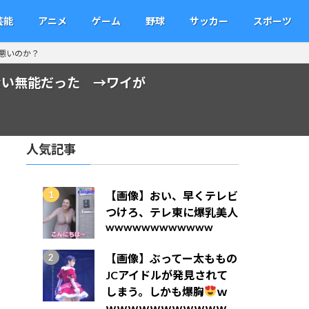
芸能
アニメ
ゲーム
野球
サッカー
スポーツ
悪いのか？
ない無能だった →ワイが
人気記事
【画像】おい、早くテレビ
つけろ、テレ東に爆乳美人
wwwwwwwwwwww
【画像】ぶってー太ももの
JCアイドルが発見されて
しまう。しかも爆胸
ｗ
ｗｗｗｗｗｗｗｗｗｗｗ