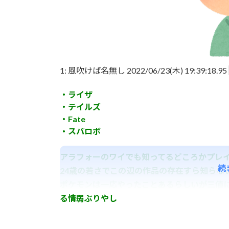
1:
風吹けば名無し
2022/06/23(木) 19:39:18.95
・ライザ
・テイルズ
・Fate
・スパロボ
アラフォーのワイでも知ってるどころかプレ
続
24歳の若さでこの辺の作品の存在すら知らな
ポケモンは一応やったことあるらしいが三値
る情弱ぶりやし