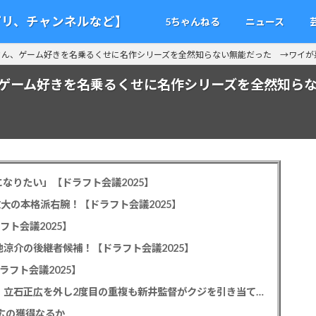
アプリ、チャンネルなど】
5ちゃんねる
ニュース
さん、ゲーム好きを名乗るくせに名作シリーズを全然知らない無能だった →ワイが
ゲーム好きを名乗るくせに名作シリーズを全然知ら
なりたい」【ドラフト会議2025】
教大の本格派右腕！【ドラフト会議2025】
フト会議2025】
池涼介の後継者候補！【ドラフト会議2025】
ラフト会議2025】
カープドラ1平川蓮！187cmのスイッチヒッター！立石正広を外し2度目の重複も新井監督がクジを引き当てる！【ドラフト会議2025】
正広の獲得なるか