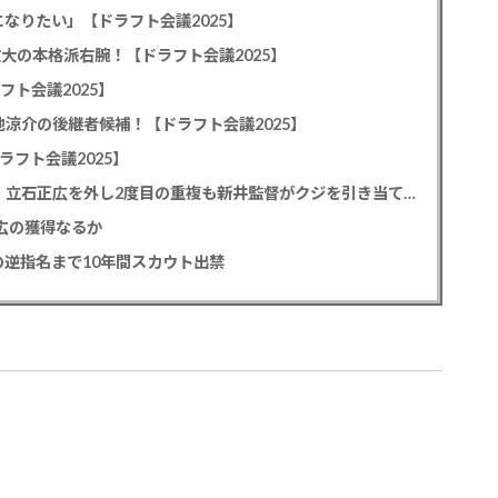
なりたい」【ドラフト会議2025】
教大の本格派右腕！【ドラフト会議2025】
フト会議2025】
池涼介の後継者候補！【ドラフト会議2025】
ラフト会議2025】
カープドラ1平川蓮！187cmのスイッチヒッター！立石正広を外し2度目の重複も新井監督がクジを引き当てる！【ドラフト会議2025】
正広の獲得なるか
逆指名まで10年間スカウト出禁