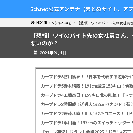
コ
ナ
5ch.net公式アンテナ【まとめサイト、
ン
ビ
テ
ゲ
HOME
5ちゃんねる
【悲報】ワイのバイト先の女社員
ン
ー
ツ
シ
【悲報】ワイのバイト先の女社員さん、
へ
ョ
悪いのか？
ス
ン
2024年9月4日
キ
に
ッ
移
プ
動
カープドラ6西川篤夢！「日本を代表する遊撃手に
カープドラ5赤木晴哉！191cm最速153キロ！佛
カープドラ4工藤泰己！159キロ北の剛腕！【ドラ
カープドラ3勝田成！近畿大163cmセカンド！菊
カープドラ2齊藤汰直！亜大152キロエース！【ド
【カープ実況】ドラフト会議2025！ドラ1立石