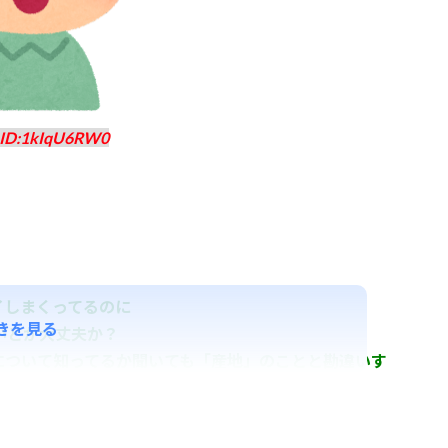
ID:1kIqU6RW0
イしまくってるのに
きを見る
いとか大丈夫か？
について知ってるか聞いても「産地」のことと勘違いす