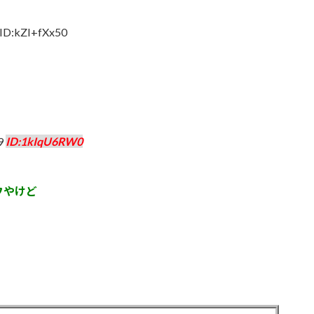
 ID:kZI+fXx50
09
ID:1kIqU6RW0
フやけど