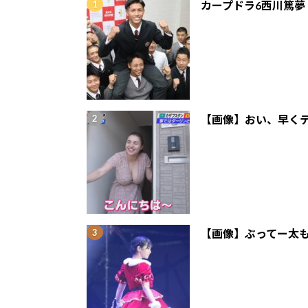
カープドラ6西川篤夢
【画像】おい、早くテ
【画像】ぶってー太も