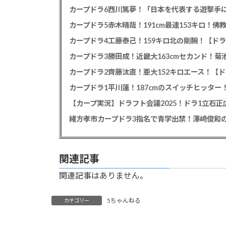
カープドラ6西川篤夢！「日本を代表する遊撃手に
カープドラ5赤木晴哉！191cm最速153キロ！佛
カープドラ4工藤泰己！159キロ北の剛腕！【ドラ
カープドラ3勝田成！近畿大163cmセカンド！菊
カープドラ2齊藤汰直！亜大152キロエース！【ド
【カープ実況】ドラフト会議2025！ドラ1立石
緒方孝市カープドラ3指名で青学出禁！澤﨑俊和の
関連記事
関連記事はありません。
5ちゃんねる
カテゴリー