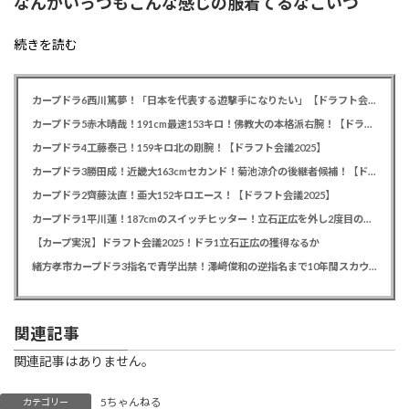
なんかいっつもこんな感じの服着てるなこいつ
続きを読む
カープドラ6西川篤夢！「日本を代表する遊撃手になりたい」【ドラフト会議2025】
カープドラ5赤木晴哉！191cm最速153キロ！佛教大の本格派右腕！【ドラフト会議2025】
カープドラ4工藤泰己！159キロ北の剛腕！【ドラフト会議2025】
カープドラ3勝田成！近畿大163cmセカンド！菊池涼介の後継者候補！【ドラフト会議2025】
カープドラ2齊藤汰直！亜大152キロエース！【ドラフト会議2025】
カープドラ1平川蓮！187cmのスイッチヒッター！立石正広を外し2度目の重複も新井監督がクジを引き当てる！【ドラフト会議2025】
【カープ実況】ドラフト会議2025！ドラ1立石正広の獲得なるか
緒方孝市カープドラ3指名で青学出禁！澤﨑俊和の逆指名まで10年間スカウト出禁
関連記事
関連記事はありません。
5ちゃんねる
カテゴリー