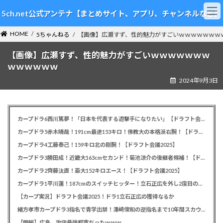
コ
ナ
5ch.net公式アンテナ【まとめサイト、アプリ、チャンネルなど】
ン
ビ
テ
ゲ
HOME
ン
ー
5ちゃんねる
【画像】広瀬すず、性的魅力がすごいｗｗｗｗｗｗｗ
ツ
シ
【画像】広瀬すず、性的魅力がすごいｗｗｗｗｗｗｗ
へ
ョ
ス
ン
ｗｗｗｗｗｗ
キ
に
2024年9月3日
ッ
移
プ
動
カープドラ6西川篤夢！「日本を代表する遊撃手になりたい」【ドラフト会議2025】
カープドラ5赤木晴哉！191cm最速153キロ！佛教大の本格派右腕！【ドラフト会議2025】
カープドラ4工藤泰己！159キロ北の剛腕！【ドラフト会議2025】
カープドラ3勝田成！近畿大163cmセカンド！菊池涼介の後継者候補！【ドラフト会議2025】
カープドラ2齊藤汰直！亜大152キロエース！【ドラフト会議2025】
カープドラ1平川蓮！187cmのスイッチヒッター！立石正広を外し2度目の重複も新井監督がクジを引き当てる！【ドラフト会議2025】
【カープ実況】ドラフト会議2025！ドラ1立石正広の獲得なるか
緒方孝市カープドラ3指名で青学出禁！澤﨑俊和の逆指名まで10年間スカウト出禁
【朗報】広島、攻守最強都市だったｗｗｗ