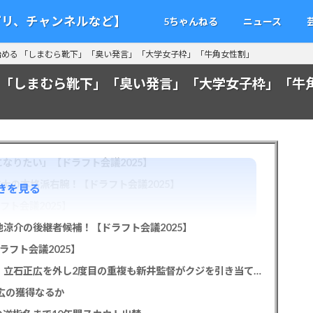
アプリ、チャンネルなど】
5ちゃんねる
ニュース
める 「しまむら靴下」「臭い発言」「大学女子枠」「牛角女性割」
 「しまむら靴下」「臭い発言」「大学女子枠」「牛
なりたい」【ドラフト会議2025】
教大の本格派右腕！【ドラフト会議2025】
きを見る
フト会議2025】
池涼介の後継者候補！【ドラフト会議2025】
ラフト会議2025】
カープドラ1平川蓮！187cmのスイッチヒッター！立石正広を外し2度目の重複も新井監督がクジを引き当てる！【ドラフト会議2025】
正広の獲得なるか