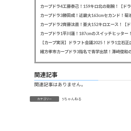
カープドラ4工藤泰己！159キロ北の剛腕！【ドラ
カープドラ3勝田成！近畿大163cmセカンド！菊
カープドラ2齊藤汰直！亜大152キロエース！【ド
【カープ実況】ドラフト会議2025！ドラ1立石
緒方孝市カープドラ3指名で青学出禁！澤﨑俊和の
関連記事
関連記事はありません。
5ちゃんねる
カテゴリー