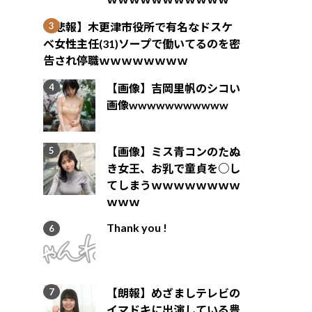
【悲報】木更津市役所で有名なドスケ
ベ女性主任(31)ソープで働いてるのを密
告され停職ｗｗｗｗｗｗｗｗ
【画像】吉岡里帆のシコい
画像wwwwwwwwwww
【画像】ミス青コンのたぬ
き女王、お乳で童貞を○し
てしまうｗｗｗｗｗｗｗｗ
ｗｗｗ
Thank you !
【朗報】めざましテレビの
イマドキに出演している豊