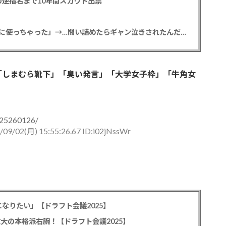
逆指名まで10年間スカウト出禁
【悲報】彼女「ごめん！俺くんの貯金、情報商材に使っちゃった」→…問い詰めたらギャン泣きされたんだが俺が悪いのか？
「しまむら靴下」「臭い発言」「大学女子枠」「牛角女
1725260126/
/09/02(月) 15:55:26.67 ID:i02jNssWr
なりたい」【ドラフト会議2025】
教大の本格派右腕！【ドラフト会議2025】