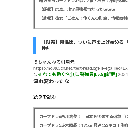
緒方孝市カープドラ3指名で青学出禁！澤﨑俊和の
【朗報】広島、攻守最強都市だったｗｗｗ
【朗報】男性達、ついに声を上げ始める 
性割」
５ちゃんねる引用元
https://nova.5ch.net/test/read.cgi/livegalileo/
1:
それでも動く名無し 警備員[Lv.5][新芽]
2024
流れ変わったな
続きを読む
カープドラ6西川篤夢！「日本を代表する遊撃手に
カープドラ5赤木晴哉！191cm最速153キロ！佛