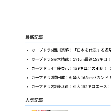
最新記事
カープドラ6西川篤夢！「日本を代表する遊撃
カープドラ5赤木晴哉！191cm最速153キ
カープドラ4工藤泰己！159キロ北の剛腕！【
カープドラ3勝田成！近畿大163cmセカンド
カープドラ2齊藤汰直！亜大152キロエース！
人気記事