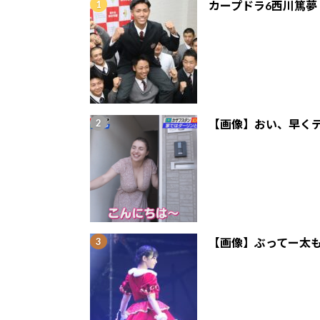
カープドラ6西川篤夢
【画像】おい、早くテ
【画像】ぶってー太も