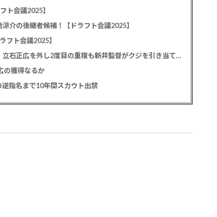
フト会議2025】
池涼介の後継者候補！【ドラフト会議2025】
ラフト会議2025】
カープドラ1平川蓮！187cmのスイッチヒッター！立石正広を外し2度目の重複も新井監督がクジを引き当てる！【ドラフト会議2025】
正広の獲得なるか
逆指名まで10年間スカウト出禁