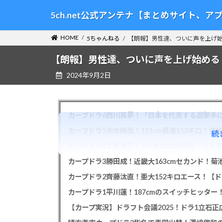
コ
ナ
5ch.net公式アンテナ【まとめサイト、
ン
ビ
テ
ゲ
HOME
5ちゃんねる
【朗報】男性達、ついに声を上げ始
ン
ー
ツ
シ
【朗報】男性達、ついに声を上げ始める
へ
ョ
2024年9月2日
ス
ン
キ
に
ッ
移
プ
動
カープドラ6西川篤夢！「日本を代表する遊撃手に
カープドラ5赤木晴哉！191cm最速153キロ！佛
続
カープドラ4工藤泰己！159キロ北の剛腕！【ドラ
カープドラ3勝田成！近畿大163cmセカンド！菊
カープドラ2齊藤汰直！亜大152キロエース！【ド
【カープ実況】ドラフト会議2025！ドラ1立石