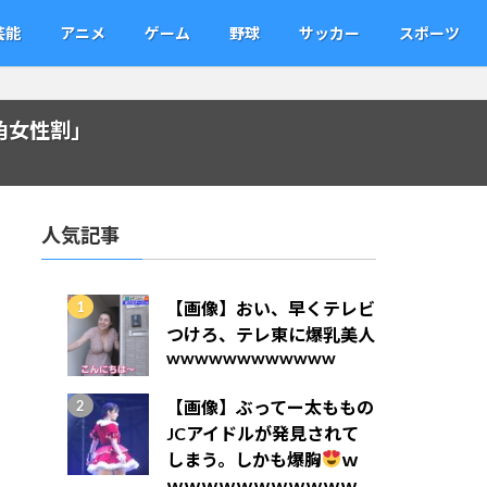
芸能
アニメ
ゲーム
野球
サッカー
スポーツ
角女性割」
人気記事
【画像】おい、早くテレビ
つけろ、テレ東に爆乳美人
wwwwwwwwwwww
【画像】ぶってー太ももの
JCアイドルが発見されて
しまう。しかも爆胸
ｗ
ｗｗｗｗｗｗｗｗｗｗｗ