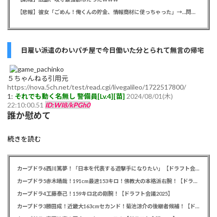
【悲報】彼女「ごめん！俺くんの貯金、情報商材に使っちゃった」→…問い詰めたらギャン泣きされたんだが俺が悪いのか？
日雇い派遣のわいパチ屋で今日働いた分とられて無言の帰宅
５ちゃんねる引用元
https://nova.5ch.net/test/read.cgi/livegalileo/1722517800/
1:
それでも動く名無し 警備員[Lv.4][苗]
2024/08/01(木)
22:10:00.51
ID:WI8/kPGh0
誰か慰めて
続きを読む
カープドラ6西川篤夢！「日本を代表する遊撃手になりたい」【ドラフト会議2025】
カープドラ5赤木晴哉！191cm最速153キロ！佛教大の本格派右腕！【ドラフト会議2025】
カープドラ4工藤泰己！159キロ北の剛腕！【ドラフト会議2025】
カープドラ3勝田成！近畿大163cmセカンド！菊池涼介の後継者候補！【ドラフト会議2025】