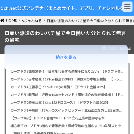
コ
ナ
5ch.net公式アンテナ【まとめサイト、アプリ、チャンネルなど】
ン
ビ
テ
ゲ
HOME
ン
ー
5ちゃんねる
日雇い派遣のわいパチ屋で今日働いた分とられて無言
ツ
シ
日雇い派遣のわいパチ屋で今日働いた分とられて無言
へ
ョ
ス
ン
の帰宅
キ
に
2024年8月1日
ッ
移
プ
動
続きを見る
カープドラ6西川篤夢！「日本を代表する遊撃手になりたい」【ドラフト会議2025】
カープドラ5赤木晴哉！191cm最速153キロ！佛教大の本格派右腕！【ドラフト会議2025】
カープドラ4工藤泰己！159キロ北の剛腕！【ドラフト会議2025】
カープドラ3勝田成！近畿大163cmセカンド！菊池涼介の後継者候補！【ドラフト会議2025】
カープドラ2齊藤汰直！亜大152キロエース！【ドラフト会議2025】
カープドラ1平川蓮！187cmのスイッチヒッター！立石正広を外し2度目の重複も新井監督がクジを引き当てる！【ドラフト会議2025】
【カープ実況】ドラフト会議2025！ドラ1立石正広の獲得なるか
緒方孝市カープドラ3指名で青学出禁！澤﨑俊和の逆指名まで10年間スカウト出禁
【朗報】広島、攻守最強都市だったｗｗｗ