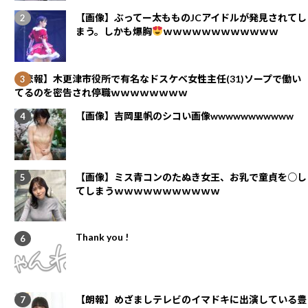
【画像】ぶってー太もものJCアイドルが発見されてし
まう。しかも爆胸
ｗｗｗｗｗｗｗｗｗｗｗｗ
【悲報】木更津市役所で有名なドスケベ女性主任(31)ソープで働い
てるのを密告され停職ｗｗｗｗｗｗｗｗ
【画像】吉岡里帆のシコい画像wwwwwwwwwww
【画像】ミス青コンのたぬき女王、お乳で童貞を○し
てしまうｗｗｗｗｗｗｗｗｗｗｗ
Thank you !
【朗報】めざましテレビのイマドキに出演している豊