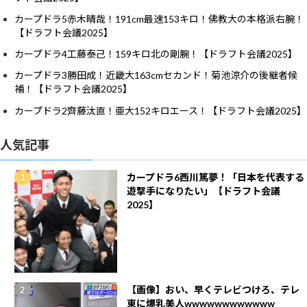
カープドラ5赤木晴哉！191cm最速153キロ！佛教大の本格派右腕！
【ドラフト会議2025】
カープドラ4工藤泰己！159キロ北の剛腕！【ドラフト会議2025】
カープドラ3勝田成！近畿大163cmセカンド！菊池涼介の後継者候
補！【ドラフト会議2025】
カープドラ2齊藤汰直！亜大152キロエース！【ドラフト会議2025】
人気記事
カープドラ6西川篤夢！「日本を代表する
遊撃手になりたい」【ドラフト会議
2025】
【画像】おい、早くテレビつけろ、テレ
東に爆乳美人wwwwwwwwwwww