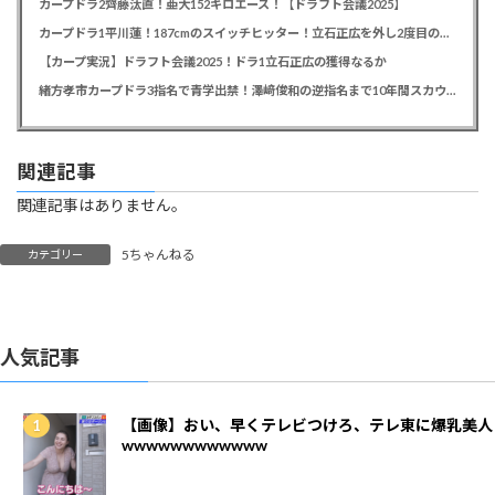
カープドラ2齊藤汰直！亜大152キロエース！【ドラフト会議2025】
カープドラ1平川蓮！187cmのスイッチヒッター！立石正広を外し2度目の重複も新井監督がクジを引き当てる！【ドラフト会議2025】
【カープ実況】ドラフト会議2025！ドラ1立石正広の獲得なるか
緒方孝市カープドラ3指名で青学出禁！澤﨑俊和の逆指名まで10年間スカウト出禁
関連記事
関連記事はありません。
5ちゃんねる
カテゴリー
人気記事
【画像】おい、早くテレビつけろ、テレ東に爆乳美人
wwwwwwwwwwww