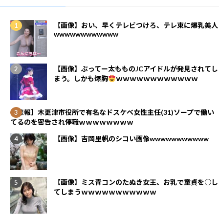
【画像】おい、早くテレビつけろ、テレ東に爆乳美人
wwwwwwwwwwww
【画像】ぶってー太もものJCアイドルが発見されてし
まう。しかも爆胸
ｗｗｗｗｗｗｗｗｗｗｗｗ
【悲報】木更津市役所で有名なドスケベ女性主任(31)ソープで働い
てるのを密告され停職ｗｗｗｗｗｗｗｗ
【画像】吉岡里帆のシコい画像wwwwwwwwwww
【画像】ミス青コンのたぬき女王、お乳で童貞を○し
てしまうｗｗｗｗｗｗｗｗｗｗｗ