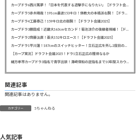
カープドラ6西川篤夢！「日本を代表する遊撃手になりたい」【ドラフト会議2025】
カープドラ5赤木晴哉！191cm最速153キロ！佛教大の本格派右腕！【ドラフト会議2025】
カープドラ4工藤泰己！159キロ北の剛腕！【ドラフト会議2025】
カープドラ3勝田成！近畿大163cmセカンド！菊池涼介の後継者候補！【ドラフト会議2025】
カープドラ2齊藤汰直！亜大152キロエース！【ドラフト会議2025】
カープドラ1平川蓮！187cmのスイッチヒッター！立石正広を外し2度目の重複も新井監督がクジを引き当てる！【ドラフト会議2025】
【カープ実況】ドラフト会議2025！ドラ1立石正広の獲得なるか
緒方孝市カープドラ3指名で青学出禁！澤﨑俊和の逆指名まで10年間スカウト出禁
関連記事
関連記事はありません。
5ちゃんねる
カテゴリー
人気記事