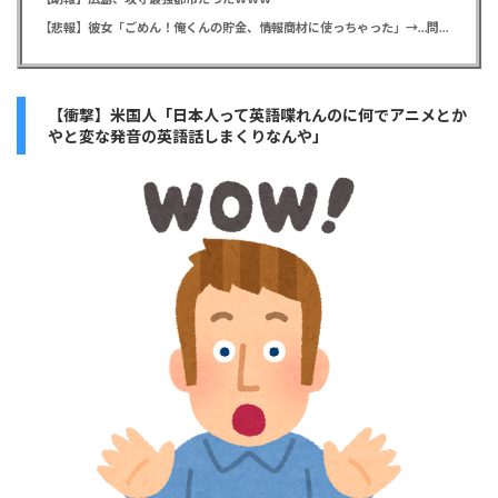
【悲報】彼女「ごめん！俺くんの貯金、情報商材に使っちゃった」→…問い詰めたらギャン泣きされたんだが俺が悪いのか？
【衝撃】米国人「日本人って英語喋れんのに何でアニメとか
やと変な発音の英語話しまくりなんや」