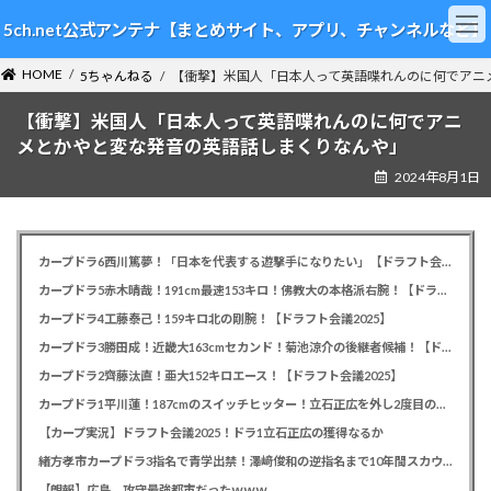
コ
ナ
5ch.net公式アンテナ【まとめサイト、アプリ、チャンネルなど】
ン
ビ
テ
ゲ
HOME
ン
ー
5ちゃんねる
【衝撃】米国人「日本人って英語喋れんのに何でアニ
ツ
シ
【衝撃】米国人「日本人って英語喋れんのに何でアニ
へ
ョ
ス
ン
メとかやと変な発音の英語話しまくりなんや」
キ
に
2024年8月1日
ッ
移
プ
動
カープドラ6西川篤夢！「日本を代表する遊撃手になりたい」【ドラフト会議2025】
カープドラ5赤木晴哉！191cm最速153キロ！佛教大の本格派右腕！【ドラフト会議2025】
カープドラ4工藤泰己！159キロ北の剛腕！【ドラフト会議2025】
カープドラ3勝田成！近畿大163cmセカンド！菊池涼介の後継者候補！【ドラフト会議2025】
カープドラ2齊藤汰直！亜大152キロエース！【ドラフト会議2025】
カープドラ1平川蓮！187cmのスイッチヒッター！立石正広を外し2度目の重複も新井監督がクジを引き当てる！【ドラフト会議2025】
【カープ実況】ドラフト会議2025！ドラ1立石正広の獲得なるか
緒方孝市カープドラ3指名で青学出禁！澤﨑俊和の逆指名まで10年間スカウト出禁
【朗報】広島、攻守最強都市だったｗｗｗ