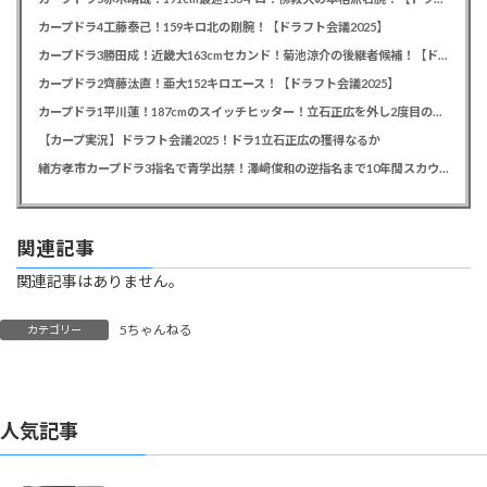
カープドラ4工藤泰己！159キロ北の剛腕！【ドラフト会議2025】
カープドラ3勝田成！近畿大163cmセカンド！菊池涼介の後継者候補！【ドラフト会議2025】
カープドラ2齊藤汰直！亜大152キロエース！【ドラフト会議2025】
カープドラ1平川蓮！187cmのスイッチヒッター！立石正広を外し2度目の重複も新井監督がクジを引き当てる！【ドラフト会議2025】
【カープ実況】ドラフト会議2025！ドラ1立石正広の獲得なるか
緒方孝市カープドラ3指名で青学出禁！澤﨑俊和の逆指名まで10年間スカウト出禁
関連記事
関連記事はありません。
5ちゃんねる
カテゴリー
人気記事