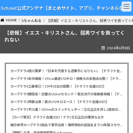
コ
ナ
5ch.net公式アンテナ【まとめサイト、アプリ、チャンネルなど】
ン
ビ
テ
ゲ
HOME
ン
ー
5ちゃんねる
【悲報】イエス・キリストさん、弱男ワイを救ってく
ツ
シ
【悲報】イエス・キリストさん、弱男ワイを救ってく
へ
ョ
ス
ン
れない
キ
に
2024年6月8日
ッ
移
プ
動
カープドラ6西川篤夢！「日本を代表する遊撃手になりたい」【ドラフト会議2025】
カープドラ5赤木晴哉！191cm最速153キロ！佛教大の本格派右腕！【ドラフト会議2025】
カープドラ4工藤泰己！159キロ北の剛腕！【ドラフト会議2025】
カープドラ3勝田成！近畿大163cmセカンド！菊池涼介の後継者候補！【ドラフト会議2025】
カープドラ2齊藤汰直！亜大152キロエース！【ドラフト会議2025】
カープドラ1平川蓮！187cmのスイッチヒッター！立石正広を外し2度目の重複も新井監督がクジを引き当てる！【ドラフト会議2025】
【カープ実況】ドラフト会議2025！ドラ1立石正広の獲得なるか
緒方孝市カープドラ3指名で青学出禁！澤﨑俊和の逆指名まで10年間スカウト出禁
【朗報】広島、攻守最強都市だったｗｗｗ