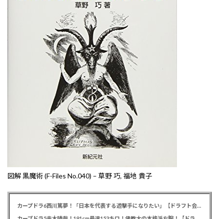
図解 黒魔術 (F-Files No.040) – 草野 巧, 福地 貴子
カープドラ6西川篤夢！「日本を代表する遊撃手になりたい」【ドラフト会議2025】
カープドラ5赤木晴哉！191cm最速153キロ！佛教大の本格派右腕！【ドラフト会議2025】