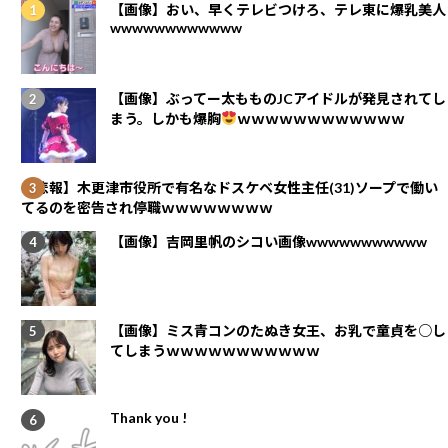
【画像】おい、早くテレビつけろ、テレ東に爆乳美人
wwwwwwwwwwww
【画像】ぶってー太もものJCアイドルが発見されてし
まう。しかも爆胸
ｗｗｗｗｗｗｗｗｗｗｗｗ
【悲報】木更津市役所で有名なドスケベ女性主任(31)ソープで働い
てるのを密告され停職ｗｗｗｗｗｗｗｗ
【画像】吉岡里帆のシコい画像wwwwwwwwwww
【画像】ミス青コンのたぬき女王、お乳で童貞を○し
てしまうｗｗｗｗｗｗｗｗｗｗｗ
Thank you !