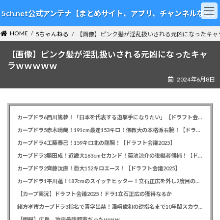
コ
ナ
5ch.net公式アンテナ【まとめサイト、アプリ、チャンネルなど】
ン
ビ
テ
ゲ
HOME
ン
ー
5ちゃんねる
【画像】ピンク髪が淫乱扱いされる元凶になったキャ
ツ
シ
【画像】ピンク髪が淫乱扱いされる元凶になったキャ
へ
ョ
ス
ン
ラｗｗｗｗｗ
キ
に
2024年6月8日
ッ
移
プ
動
カープドラ6西川篤夢！「日本を代表する遊撃手になりたい」【ドラフト会議2025】
カープドラ5赤木晴哉！191cm最速153キロ！佛教大の本格派右腕！【ドラフト会議2025】
カープドラ4工藤泰己！159キロ北の剛腕！【ドラフト会議2025】
カープドラ3勝田成！近畿大163cmセカンド！菊池涼介の後継者候補！【ドラフト会議2025】
カープドラ2齊藤汰直！亜大152キロエース！【ドラフト会議2025】
カープドラ1平川蓮！187cmのスイッチヒッター！立石正広を外し2度目の重複も新井監督がクジを引き当てる！【ドラフト会議2025】
【カープ実況】ドラフト会議2025！ドラ1立石正広の獲得なるか
緒方孝市カープドラ3指名で青学出禁！澤﨑俊和の逆指名まで10年間スカウト出禁
【朗報】広島、攻守最強都市だったｗｗｗ