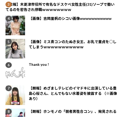
【悲報】木更津市役所で有名なドスケベ女性主任(31)ソープで働い
てるのを密告され停職ｗｗｗｗｗｗｗｗ
【画像】吉岡里帆のシコい画像wwwwwwwwwww
【画像】ミス青コンのたぬき女王、お乳で童貞を○し
てしまうｗｗｗｗｗｗｗｗｗｗｗ
Thank you !
【朗報】めざましテレビのイマドキに出演している豊
島心桜さん、とんでもない水着姿を披露する （※画像
あり）
【朗報】ホンモノの「弱者男性合コン」、発見される