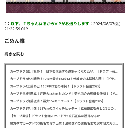
2：
以下、？ちゃんねるからVIPがお送りします
：2024/06/07(金)
21:22:59.019
ごめん誰
続きを読む
カープドラ6西川篤夢！「日本を代表する遊撃手になりたい」【ドラフト会議2025】
カープドラ5赤木晴哉！191cm最速153キロ！佛教大の本格派右腕！【ドラフト会議2025】
カープドラ4工藤泰己！159キロ北の剛腕！【ドラフト会議2025】
カープドラ3勝田成！近畿大163cmセカンド！菊池涼介の後継者候補！【ドラフト会議2025】
カープドラ2齊藤汰直！亜大152キロエース！【ドラフト会議2025】
カープドラ1平川蓮！187cmのスイッチヒッター！立石正広を外し2度目の重複も新井監督がクジを引き当てる！【ドラフト会議2025】
【カープ実況】ドラフト会議2025！ドラ1立石正広の獲得なるか
緒方孝市カープドラ3指名で青学出禁！澤﨑俊和の逆指名まで10年間スカウト出禁