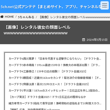
コ
ナ
5ch.net公式アンテナ【まとめサイト、アプリ、チャンネルなど】
ン
ビ
テ
ゲ
HOME
ン
ー
5ちゃんねる
【画像】レンタル彼女の顔面レベルwwwwwwwwwwww
ツ
シ
【画像】レンタル彼女の顔面レベル
へ
ョ
ス
ン
wwwwwwwwwwwwwwwwwwww
キ
に
2024年5月15日
ッ
移
プ
動
カープドラ6西川篤夢！「日本を代表する遊撃手になりたい」【ドラフト会議2025】
カープドラ5赤木晴哉！191cm最速153キロ！佛教大の本格派右腕！【ドラフト会議2025】
カープドラ4工藤泰己！159キロ北の剛腕！【ドラフト会議2025】
カープドラ3勝田成！近畿大163cmセカンド！菊池涼介の後継者候補！【ドラフト会議2025】
カープドラ2齊藤汰直！亜大152キロエース！【ドラフト会議2025】
カープドラ1平川蓮！187cmのスイッチヒッター！立石正広を外し2度目の重複も新井監督がクジを引き当てる！【ドラフト会議2025】
【カープ実況】ドラフト会議2025！ドラ1立石正広の獲得なるか
緒方孝市カープドラ3指名で青学出禁！澤﨑俊和の逆指名まで10年間スカウト出禁
【朗報】広島、攻守最強都市だったｗｗｗ