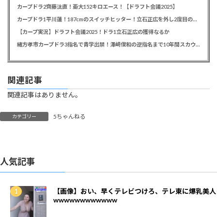
カープドラ2齊藤汰直！亜大152キロエース！【ドラフト会議2025】
カープドラ1平川蓮！187cmのスイッチヒッター！立石正広を外し2度目の重複も新井監督がクジを引き当てる！【ドラフト会議2025】
【カープ実況】ドラフト会議2025！ドラ1立石正広の獲得なるか
緒方孝市カープドラ3指名で青学出禁！澤﨑俊和の逆指名まで10年間スカウト出禁
関連記事
関連記事はありません。
5ちゃんねる
カテゴリー
人気記事
【画像】おい、早くテレビつけろ、テレ東に爆乳美人
wwwwwwwwwwww