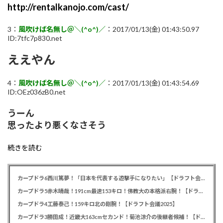
http://rentalkanojo.com/cast/
3：
風吹けば名無し＠＼(^o^)／
：2017/01/13(金) 01:43:50.97
ID:7tfc7p830.net
ええやん
4：
風吹けば名無し＠＼(^o^)／
：2017/01/13(金) 01:43:54.69
ID:OEz036zB0.net
うーん
思ったより悪くなさそう
続きを読む
カープドラ6西川篤夢！「日本を代表する遊撃手になりたい」【ドラフト会議2025】
カープドラ5赤木晴哉！191cm最速153キロ！佛教大の本格派右腕！【ドラフト会議2025】
カープドラ4工藤泰己！159キロ北の剛腕！【ドラフト会議2025】
カープドラ3勝田成！近畿大163cmセカンド！菊池涼介の後継者候補！【ドラフト会議2025】