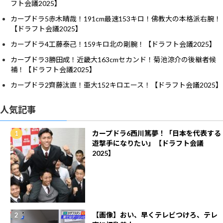
フト会議2025】
カープドラ5赤木晴哉！191cm最速153キロ！佛教大の本格派右腕！
【ドラフト会議2025】
カープドラ4工藤泰己！159キロ北の剛腕！【ドラフト会議2025】
カープドラ3勝田成！近畿大163cmセカンド！菊池涼介の後継者候
補！【ドラフト会議2025】
カープドラ2齊藤汰直！亜大152キロエース！【ドラフト会議2025】
人気記事
カープドラ6西川篤夢！「日本を代表する
遊撃手になりたい」【ドラフト会議
2025】
【画像】おい、早くテレビつけろ、テレ