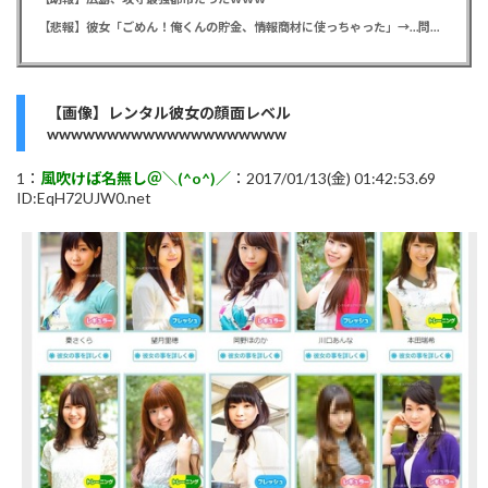
【悲報】彼女「ごめん！俺くんの貯金、情報商材に使っちゃった」→…問い詰めたらギャン泣きされたんだが俺が悪いのか？
【画像】レンタル彼女の顔面レベル
wwwwwwwwwwwwwwwwwwww
1：
風吹けば名無し＠＼(^o^)／
：2017/01/13(金) 01:42:53.69
ID:EqH72UJW0.net