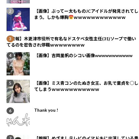
【画像】ぶってー太もものJCアイドルが発見されてし
まう。しかも爆胸
ｗｗｗｗｗｗｗｗｗｗｗｗ
【悲報】木更津市役所で有名なドスケベ女性主任(31)ソープで働い
てるのを密告され停職ｗｗｗｗｗｗｗｗ
【画像】吉岡里帆のシコい画像wwwwwwwwwww
【画像】ミス青コンのたぬき女王、お乳で童貞を○し
てしまうｗｗｗｗｗｗｗｗｗｗｗ
Thank you !
【朗報】めざましテレビのイマドキに出演している豊