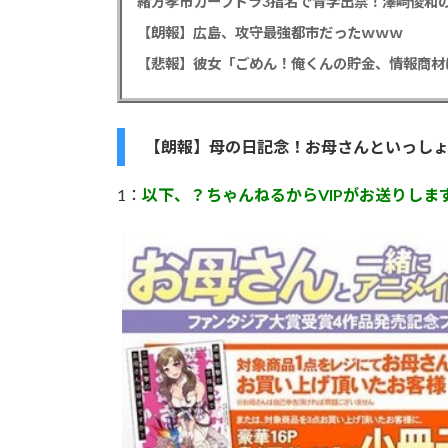
緒方孝市カープドラ3指名で青学出禁！澤﨑俊和の
【朗報】広島、攻守最強都市だったｗｗｗ
【朗報】母の日記念！お母さんといっしょ
1：
以下、？ちゃんねるからVIPがお送りしま