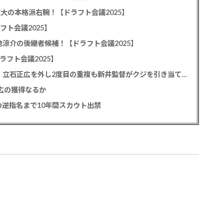
教大の本格派右腕！【ドラフト会議2025】
フト会議2025】
池涼介の後継者候補！【ドラフト会議2025】
ラフト会議2025】
カープドラ1平川蓮！187cmのスイッチヒッター！立石正広を外し2度目の重複も新井監督がクジを引き当てる！【ドラフト会議2025】
正広の獲得なるか
逆指名まで10年間スカウト出禁