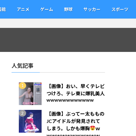
芸能
アニメ
ゲーム
野球
サッカー
スポーツ
人気記事
【画像】おい、早くテレビ
つけろ、テレ東に爆乳美人
wwwwwwwwwwww
【画像】ぶってー太ももの
JCアイドルが発見されて
しまう。しかも爆胸
ｗ
ｗｗｗｗｗｗｗｗｗｗｗ