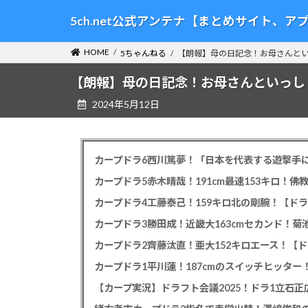
コ
ナ
5ch.net公式アンテナ【まとめサイト、
ン
ビ
テ
ゲ
HOME
5ちゃんねる
【朗報】母の日記念！お母さんとい
ン
ー
ツ
シ
【朗報】母の日記念！お母さんといっし
へ
ョ
2024年5月12日
ス
ン
キ
に
ッ
移
プ
動
カープドラ6西川篤夢！「日本を代表する遊撃手に
カープドラ5赤木晴哉！191cm最速153キロ！佛
カープドラ4工藤泰己！159キロ北の剛腕！【ドラ
カープドラ3勝田成！近畿大163cmセカンド！菊
カープドラ2齊藤汰直！亜大152キロエース！【ド
【カープ実況】ドラフト会議2025！ドラ1立石