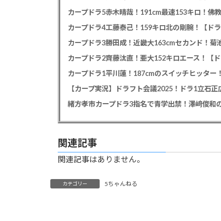
カープドラ5赤木晴哉！191cm最速153キロ！佛
カープドラ4工藤泰己！159キロ北の剛腕！【ドラ
カープドラ3勝田成！近畿大163cmセカンド！菊
カープドラ2齊藤汰直！亜大152キロエース！【ド
【カープ実況】ドラフト会議2025！ドラ1立石
緒方孝市カープドラ3指名で青学出禁！澤﨑俊和の
関連記事
関連記事はありません。
5ちゃんねる
カテゴリー