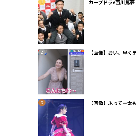
カープドラ6西川篤夢
【画像】おい、早くテ
【画像】ぶってー太も