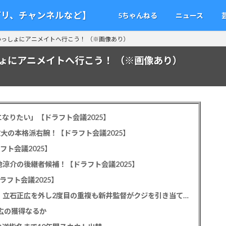
アプリ、チャンネルなど】
5ちゃんねる
ニュース
っしょにアニメイトへ行こう！ （※画像あり）
ょにアニメイトへ行こう！ （※画像あり）
なりたい」【ドラフト会議2025】
教大の本格派右腕！【ドラフト会議2025】
フト会議2025】
池涼介の後継者候補！【ドラフト会議2025】
ラフト会議2025】
カープドラ1平川蓮！187cmのスイッチヒッター！立石正広を外し2度目の重複も新井監督がクジを引き当てる！【ドラフト会議2025】
正広の獲得なるか