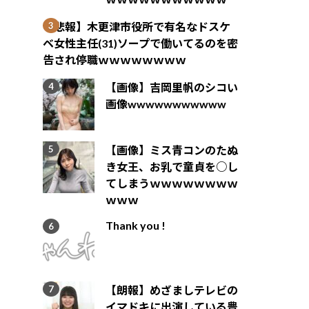
【悲報】木更津市役所で有名なドスケ
ベ女性主任(31)ソープで働いてるのを密
告され停職ｗｗｗｗｗｗｗｗ
【画像】吉岡里帆のシコい
画像wwwwwwwwwww
【画像】ミス青コンのたぬ
き女王、お乳で童貞を○し
てしまうｗｗｗｗｗｗｗｗ
ｗｗｗ
Thank you !
【朗報】めざましテレビの
イマドキに出演している豊