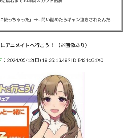
逆指名まで10年間スカウト出禁
【悲報】彼女「ごめん！俺くんの貯金、情報商材に使っちゃった」→…問い詰めたらギャン泣きされたんだが俺が悪いのか？
にアニメイトへ行こう！ （※画像あり）
す
：2024/05/12(日) 18:35:13.489 ID:E4S4cG1X0