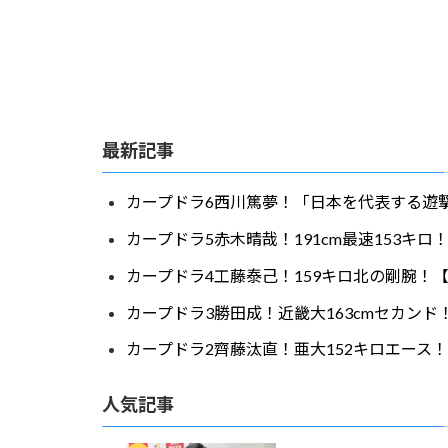
最新記事
カープドラ6西川篤夢！「日本を代表する遊撃
カープドラ5赤木晴哉！191cm最速153キ
カープドラ4工藤泰己！159キロ北の剛腕！【
カープドラ3勝田成！近畿大163cmセカンド
カープドラ2齊藤汰直！亜大152キロエース！
人気記事