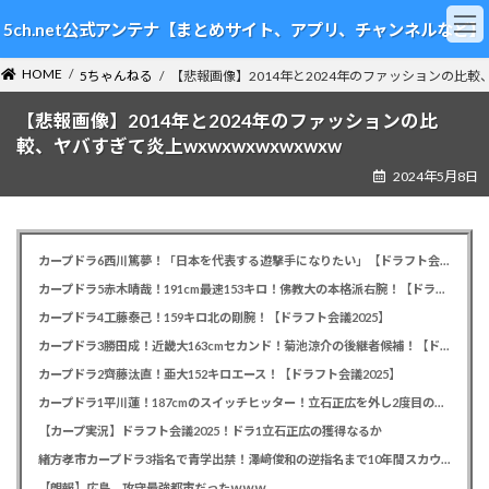
コ
ナ
5ch.net公式アンテナ【まとめサイト、アプリ、チャンネルなど】
ン
ビ
テ
ゲ
HOME
ン
ー
5ちゃんねる
【悲報画像】2014年と2024年のファッションの比較、ヤ
ツ
シ
【悲報画像】2014年と2024年のファッションの比
へ
ョ
ス
ン
較、ヤバすぎて炎上wxwxwxwxwxwxw
キ
に
2024年5月8日
ッ
移
プ
動
カープドラ6西川篤夢！「日本を代表する遊撃手になりたい」【ドラフト会議2025】
カープドラ5赤木晴哉！191cm最速153キロ！佛教大の本格派右腕！【ドラフト会議2025】
カープドラ4工藤泰己！159キロ北の剛腕！【ドラフト会議2025】
カープドラ3勝田成！近畿大163cmセカンド！菊池涼介の後継者候補！【ドラフト会議2025】
カープドラ2齊藤汰直！亜大152キロエース！【ドラフト会議2025】
カープドラ1平川蓮！187cmのスイッチヒッター！立石正広を外し2度目の重複も新井監督がクジを引き当てる！【ドラフト会議2025】
【カープ実況】ドラフト会議2025！ドラ1立石正広の獲得なるか
緒方孝市カープドラ3指名で青学出禁！澤﨑俊和の逆指名まで10年間スカウト出禁
【朗報】広島、攻守最強都市だったｗｗｗ