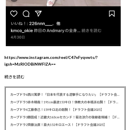
https://www.instagram.com/reel/C47nFyqvwts/?
igsh=MzRlODBiNWFlZA==
続きを読む
カープドラ6西川篤夢！「日本を代表する遊撃手になりたい」【ドラフト会議2025】
カープドラ5赤木晴哉！191cm最速153キロ！佛教大の本格派右腕！【ドラフト会議2025】
カープドラ4工藤泰己！159キロ北の剛腕！【ドラフト会議2025】
カープドラ3勝田成！近畿大163cmセカンド！菊池涼介の後継者候補！【ドラフト会議2025】
カープドラ2齊藤汰直！亜大152キロエース！【ドラフト会議2025】