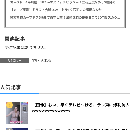
カープドラ1平川蓮！187cmのスイッチヒッター！立石正広を外し2度目の重複も新井監督がクジを引き当てる！【ドラフト会議2025】
【カープ実況】ドラフト会議2025！ドラ1立石正広の獲得なるか
緒方孝市カープドラ3指名で青学出禁！澤﨑俊和の逆指名まで10年間スカウト出禁
関連記事
関連記事はありません。
5ちゃんねる
カテゴリー
人気記事
【画像】おい、早くテレビつけろ、テレ東に爆乳美人
wwwwwwwwwwww