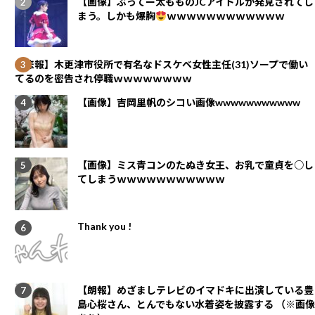
【画像】ぶってー太もものJCアイドルが発見されてし
まう。しかも爆胸
ｗｗｗｗｗｗｗｗｗｗｗｗ
【悲報】木更津市役所で有名なドスケベ女性主任(31)ソープで働い
てるのを密告され停職ｗｗｗｗｗｗｗｗ
【画像】吉岡里帆のシコい画像wwwwwwwwwww
【画像】ミス青コンのたぬき女王、お乳で童貞を○し
てしまうｗｗｗｗｗｗｗｗｗｗｗ
Thank you !
【朗報】めざましテレビのイマドキに出演している豊
島心桜さん、とんでもない水着姿を披露する （※画像