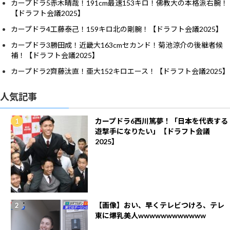
カープドラ5赤木晴哉！191cm最速153キロ！佛教大の本格派右腕！
【ドラフト会議2025】
カープドラ4工藤泰己！159キロ北の剛腕！【ドラフト会議2025】
カープドラ3勝田成！近畿大163cmセカンド！菊池涼介の後継者候
補！【ドラフト会議2025】
カープドラ2齊藤汰直！亜大152キロエース！【ドラフト会議2025】
人気記事
カープドラ6西川篤夢！「日本を代表する
遊撃手になりたい」【ドラフト会議
2025】
【画像】おい、早くテレビつけろ、テレ
東に爆乳美人wwwwwwwwwwww