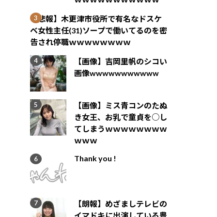
【悲報】木更津市役所で有名なドスケ
ベ女性主任(31)ソープで働いてるのを密
告され停職ｗｗｗｗｗｗｗｗ
【画像】吉岡里帆のシコい
画像wwwwwwwwwww
【画像】ミス青コンのたぬ
き女王、お乳で童貞を○し
てしまうｗｗｗｗｗｗｗｗ
ｗｗｗ
Thank you !
【朗報】めざましテレビの
イマドキに出演している豊