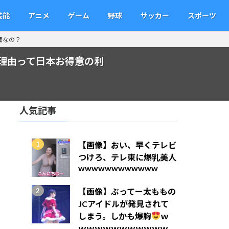
芸能
アニメ
ゲーム
野球
サッカー
スポーツ
権なの？
理由って日本お得意の利
人気記事
【画像】おい、早くテレビ
つけろ、テレ東に爆乳美人
wwwwwwwwwwww
【画像】ぶってー太ももの
JCアイドルが発見されて
しまう。しかも爆胸
ｗ
ｗｗｗｗｗｗｗｗｗｗｗ