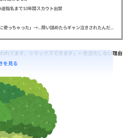
逆指名まで10年間スカウト出禁
【悲報】彼女「ごめん！俺くんの貯金、情報商材に使っちゃった」→…問い詰めたらギャン泣きされたんだが俺が悪いのか？
われてます、リラックスできます」←合法化しない理由
きを見る