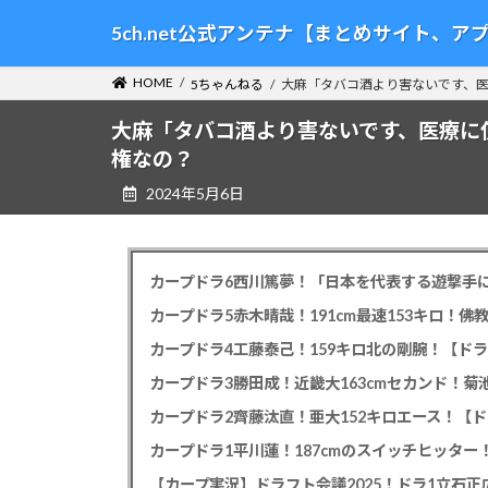
コ
ナ
5ch.net公式アンテナ【まとめサイト、
ン
ビ
テ
ゲ
HOME
5ちゃんねる
大麻「タバコ酒より害ないです、
ン
ー
ツ
シ
大麻「タバコ酒より害ないです、医療に
へ
ョ
権なの？
ス
ン
2024年5月6日
キ
に
ッ
移
プ
動
カープドラ6西川篤夢！「日本を代表する遊撃手に
カープドラ5赤木晴哉！191cm最速153キロ！佛
カープドラ4工藤泰己！159キロ北の剛腕！【ドラ
カープドラ3勝田成！近畿大163cmセカンド！菊
カープドラ2齊藤汰直！亜大152キロエース！【ド
【カープ実況】ドラフト会議2025！ドラ1立石