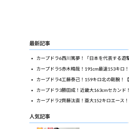
最新記事
カープドラ6西川篤夢！「日本を代表する遊撃
カープドラ5赤木晴哉！191cm最速153キ
カープドラ4工藤泰己！159キロ北の剛腕！【
カープドラ3勝田成！近畿大163cmセカンド
カープドラ2齊藤汰直！亜大152キロエース！
人気記事