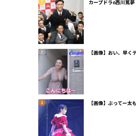
カープドラ6西川篤夢
【画像】おい、早くテ
【画像】ぶってー太も