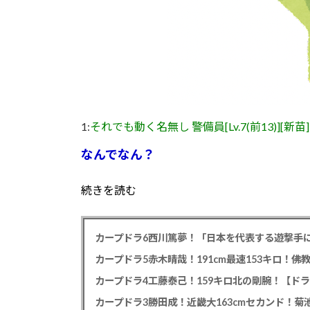
1:
それでも動く名無し 警備員[Lv.7(前13)][新苗]
なんでなん？
続きを読む
カープドラ6西川篤夢！「日本を代表する遊撃手に
カープドラ5赤木晴哉！191cm最速153キロ！佛
カープドラ4工藤泰己！159キロ北の剛腕！【ドラ
カープドラ3勝田成！近畿大163cmセカンド！菊