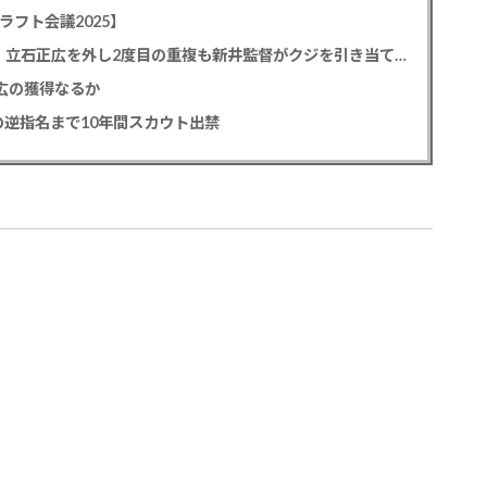
ラフト会議2025】
カープドラ1平川蓮！187cmのスイッチヒッター！立石正広を外し2度目の重複も新井監督がクジを引き当てる！【ドラフト会議2025】
正広の獲得なるか
逆指名まで10年間スカウト出禁