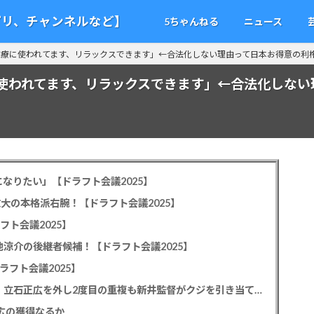
アプリ、チャンネルなど】
5ちゃんねる
ニュース
医療に使われてます、リラックスできます」←合法化しない理由って日本お得意の利
使われてます、リラックスできます」←合法化しない
なりたい」【ドラフト会議2025】
教大の本格派右腕！【ドラフト会議2025】
フト会議2025】
池涼介の後継者候補！【ドラフト会議2025】
ラフト会議2025】
カープドラ1平川蓮！187cmのスイッチヒッター！立石正広を外し2度目の重複も新井監督がクジを引き当てる！【ドラフト会議2025】
正広の獲得なるか