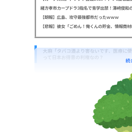
緒方孝市カープドラ3指名で青学出禁！澤﨑俊和の
【朗報】広島、攻守最強都市だったｗｗｗ
大麻「タバコ酒より害ないです、医療に使
って日本お得意の利権なの？
続