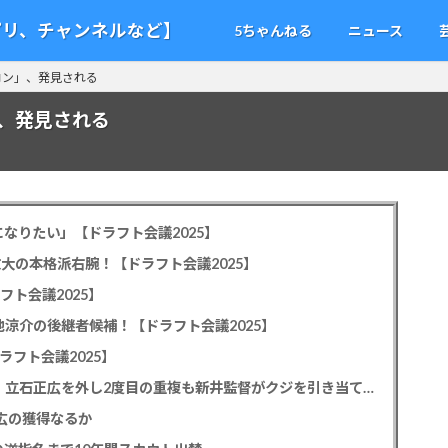
アプリ、チャンネルなど】
5ちゃんねる
ニュース
コン」、発見される
、発見される
なりたい」【ドラフト会議2025】
教大の本格派右腕！【ドラフト会議2025】
フト会議2025】
池涼介の後継者候補！【ドラフト会議2025】
ラフト会議2025】
カープドラ1平川蓮！187cmのスイッチヒッター！立石正広を外し2度目の重複も新井監督がクジを引き当てる！【ドラフト会議2025】
正広の獲得なるか