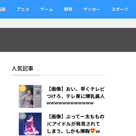
芸能
アニメ
ゲーム
野球
サッカー
スポーツ
人気記事
【画像】おい、早くテレビ
つけろ、テレ東に爆乳美人
wwwwwwwwwwww
【画像】ぶってー太ももの
JCアイドルが発見されて
しまう。しかも爆胸
ｗ