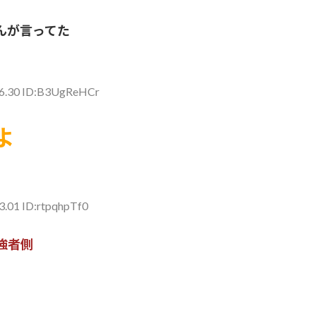
んが言ってた
06.30 ID:B3UgReHCr
よ
3.01 ID:rtpqhpTf0
強者側