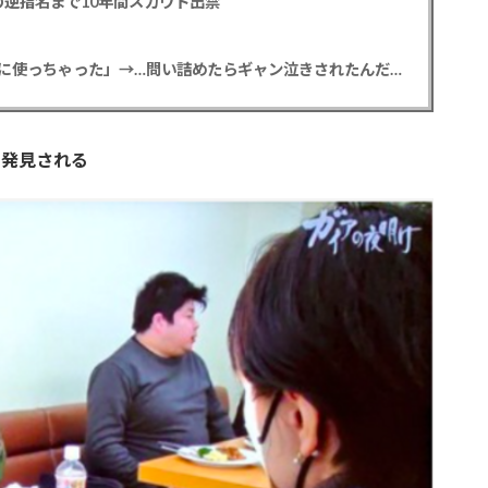
逆指名まで10年間スカウト出禁
【悲報】彼女「ごめん！俺くんの貯金、情報商材に使っちゃった」→…問い詰めたらギャン泣きされたんだが俺が悪いのか？
、発見される