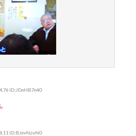
54.76 ID:JDnHB7n40
ん
28.11 ID:BJevNzoN0