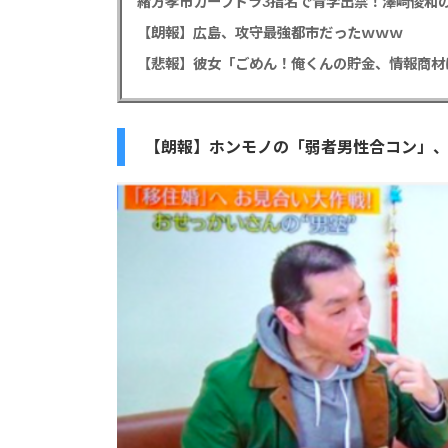
緒方孝市カープドラ3指名で青学出禁！澤﨑俊和の
【朗報】広島、攻守最強都市だったｗｗｗ
【朗報】ホンモノの「弱者男性合コン」