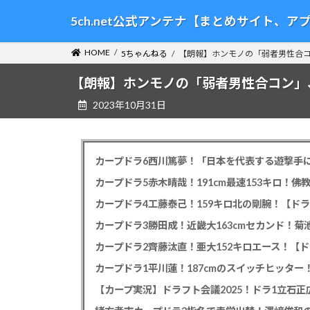
コ
ナ
5ch.net公式アンテナ【まとめサイト、
ン
ビ
テ
ゲ
HOME
5ちゃんねる
【朗報】ホンモノの「弱者男性合
ン
ー
ツ
シ
【朗報】ホンモノの「弱者男性合コン」
へ
ョ
2023年10月31日
ス
ン
キ
に
ッ
移
プ
動
カープドラ6西川篤夢！「日本を代表する遊撃手に
カープドラ5赤木晴哉！191cm最速153キロ！佛
カープドラ4工藤泰己！159キロ北の剛腕！【ドラ
カープドラ3勝田成！近畿大163cmセカンド！菊
カープドラ2齊藤汰直！亜大152キロエース！【ド
【カープ実況】ドラフト会議2025！ドラ1立石