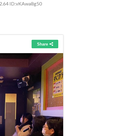
32.64 ID:vKAwa8g50