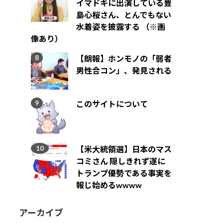
イマドキに出演している豊
島心桜さん、とんでもない
水着姿を披露する （※画
像あり）
【朗報】ホンモノの「弱者
男性合コン」、発見される
このサイトについて
【米大統領選】日本のマス
コミさん 隠しきれず遂に
トランプ優勢である事実を
報じ始めるwwww
アーカイブ