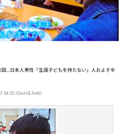
来図…日本人男性「生涯子どもを持たない」人およそ半
27.34 ID:JDnHB7n40