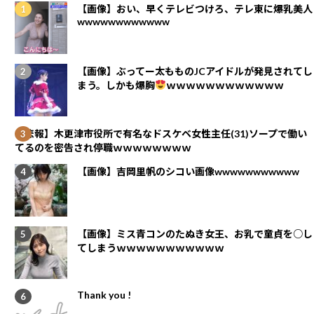
【画像】おい、早くテレビつけろ、テレ東に爆乳美人
wwwwwwwwwwww
【画像】ぶってー太もものJCアイドルが発見されてし
まう。しかも爆胸
ｗｗｗｗｗｗｗｗｗｗｗｗ
【悲報】木更津市役所で有名なドスケベ女性主任(31)ソープで働い
てるのを密告され停職ｗｗｗｗｗｗｗｗ
【画像】吉岡里帆のシコい画像wwwwwwwwwww
【画像】ミス青コンのたぬき女王、お乳で童貞を○し
てしまうｗｗｗｗｗｗｗｗｗｗｗ
Thank you !