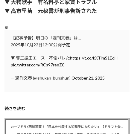
▼ 大物歌手 有名料亭と家賃トラブル
▼ 高市早苗 元秘書が刑事告訴された
※
【記事予告】明日の「週刊文春」は…
2025年10月22日12:00公開予定
▼ 奪三振王エース 不倫バレた
https://t.co/kXTlmS1EqH
pic.twitter.com/RCs97reoZ0
— 週刊文春 (@shukan_bunshun)
October 21, 2025
続きを読む
カープドラ6西川篤夢！「日本を代表する遊撃手になりたい」【ドラフト会議2025】