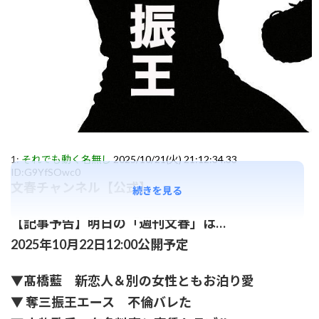
1:
それでも動く名無し
2025/10/21(火) 21:12:34.33
ID:G9YfSOwc0
文春チャンネル【公式】
続きを見る
【記事予告】明日の「週刊文春」は…
2025年10月22日12:00公開予定
▼髙橋藍 新恋人＆別の女性ともお泊り愛
▼ 奪三振王エース 不倫バレた