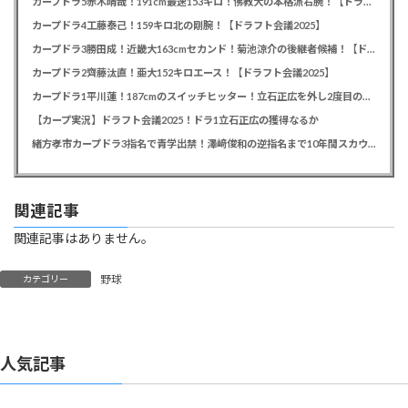
カープドラ5赤木晴哉！191cm最速153キロ！佛教大の本格派右腕！【ドラフト会議2025】
カープドラ4工藤泰己！159キロ北の剛腕！【ドラフト会議2025】
カープドラ3勝田成！近畿大163cmセカンド！菊池涼介の後継者候補！【ドラフト会議2025】
カープドラ2齊藤汰直！亜大152キロエース！【ドラフト会議2025】
カープドラ1平川蓮！187cmのスイッチヒッター！立石正広を外し2度目の重複も新井監督がクジを引き当てる！【ドラフト会議2025】
【カープ実況】ドラフト会議2025！ドラ1立石正広の獲得なるか
緒方孝市カープドラ3指名で青学出禁！澤﨑俊和の逆指名まで10年間スカウト出禁
関連記事
関連記事はありません。
野球
カテゴリー
人気記事