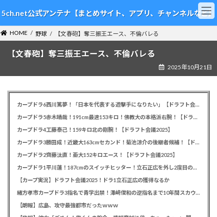
コ
ナ
5ch.net公式アンテナ【まとめサイト、アプリ、チャンネルなど】
ン
ビ
テ
ゲ
HOME
ン
ー
野球
【文春砲】奪三振王エース、不倫バレる
ツ
シ
【文春砲】奪三振王エース、不倫バレる
へ
ョ
ス
ン
2025年10月21日
キ
に
ッ
移
プ
動
カープドラ6西川篤夢！「日本を代表する遊撃手になりたい」【ドラフト会議2025】
カープドラ5赤木晴哉！191cm最速153キロ！佛教大の本格派右腕！【ドラフト会議2025】
カープドラ4工藤泰己！159キロ北の剛腕！【ドラフト会議2025】
カープドラ3勝田成！近畿大163cmセカンド！菊池涼介の後継者候補！【ドラフト会議2025】
カープドラ2齊藤汰直！亜大152キロエース！【ドラフト会議2025】
カープドラ1平川蓮！187cmのスイッチヒッター！立石正広を外し2度目の重複も新井監督がクジを引き当てる！【ドラフト会議2025】
【カープ実況】ドラフト会議2025！ドラ1立石正広の獲得なるか
緒方孝市カープドラ3指名で青学出禁！澤﨑俊和の逆指名まで10年間スカウト出禁
【朗報】広島、攻守最強都市だったｗｗｗ