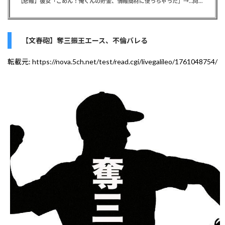
【悲報】彼女「ごめん！俺くんの貯金、情報商材に使っちゃった」→…問い詰めたらギャン泣きされたんだが俺が悪いのか？
【文春砲】奪三振王エース、不倫バレる
転載元:
https://nova.5ch.net/test/read.cgi/livegalileo/1761048754/