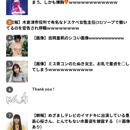
まう。しかも爆胸
ｗｗｗｗｗｗｗｗｗｗｗｗ
【悲報】木更津市役所で有名なドスケベ女性主任(31)ソープで働い
てるのを密告され停職ｗｗｗｗｗｗｗｗ
【画像】吉岡里帆のシコい画像wwwwwwwwwww
【画像】ミス青コンのたぬき女王、お乳で童貞を○し
てしまうｗｗｗｗｗｗｗｗｗｗｗ
Thank you !
【朗報】めざましテレビのイマドキに出演している豊
島心桜さん、とんでもない水着姿を披露する （※画像
あり）