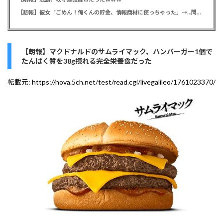
【悲報】彼女「ごめん！俺くんの貯金、情報商材に使っちゃった」→…問い詰めたらギャン泣きされたんだが俺が悪いのか？
【朗報】マクドナルドのサムライマック、ハンバーガー1個で
たんぱく質を38g摂れる完全栄養食だった
転載元:
https://nova.5ch.net/test/read.cgi/livegalileo/1761023370/