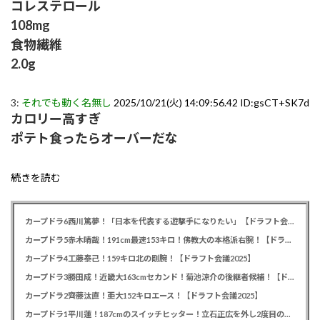
コレステロール
108mg
食物繊維
2.0g
3:
それでも動く名無し
2025/10/21(火) 14:09:56.42 ID:gsCT+SK7d
カロリー高すぎ
ポテト食ったらオーバーだな
続きを読む
カープドラ6西川篤夢！「日本を代表する遊撃手になりたい」【ドラフト会議2025】
カープドラ5赤木晴哉！191cm最速153キロ！佛教大の本格派右腕！【ドラフト会議2025】
カープドラ4工藤泰己！159キロ北の剛腕！【ドラフト会議2025】
カープドラ3勝田成！近畿大163cmセカンド！菊池涼介の後継者候補！【ドラフト会議2025】
カープドラ2齊藤汰直！亜大152キロエース！【ドラフト会議2025】
カープドラ1平川蓮！187cmのスイッチヒッター！立石正広を外し2度目の重複も新井監督がクジを引き当てる！【ドラフト会議2025】