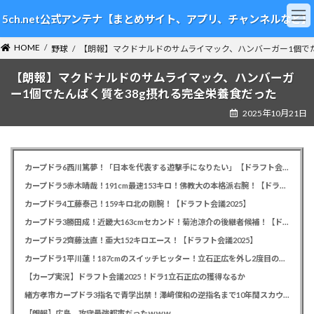
コ
ナ
5ch.net公式アンテナ【まとめサイト、アプリ、チャンネルなど】
ン
ビ
テ
ゲ
HOME
ン
ー
野球
【朗報】マクドナルドのサムライマック、ハンバーガー1個でた
ツ
シ
【朗報】マクドナルドのサムライマック、ハンバーガ
へ
ョ
ス
ン
ー1個でたんぱく質を38g摂れる完全栄養食だった
キ
に
2025年10月21日
ッ
移
プ
動
カープドラ6西川篤夢！「日本を代表する遊撃手になりたい」【ドラフト会議2025】
カープドラ5赤木晴哉！191cm最速153キロ！佛教大の本格派右腕！【ドラフト会議2025】
カープドラ4工藤泰己！159キロ北の剛腕！【ドラフト会議2025】
カープドラ3勝田成！近畿大163cmセカンド！菊池涼介の後継者候補！【ドラフト会議2025】
カープドラ2齊藤汰直！亜大152キロエース！【ドラフト会議2025】
カープドラ1平川蓮！187cmのスイッチヒッター！立石正広を外し2度目の重複も新井監督がクジを引き当てる！【ドラフト会議2025】
【カープ実況】ドラフト会議2025！ドラ1立石正広の獲得なるか
緒方孝市カープドラ3指名で青学出禁！澤﨑俊和の逆指名まで10年間スカウト出禁
【朗報】広島、攻守最強都市だったｗｗｗ