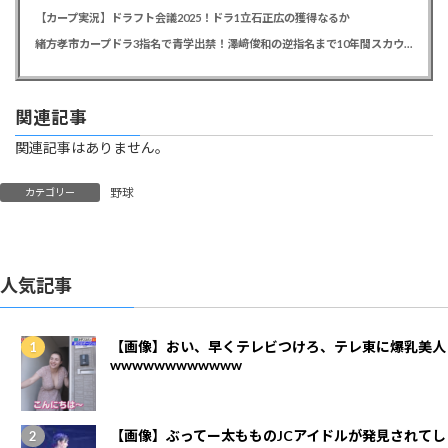
【カープ実況】ドラフト会議2025！ドラ1立石正広の獲得なるか
緒方孝市カープドラ3指名で青学出禁！澤﨑俊和の逆指名まで10年間スカウト出禁
関連記事
関連記事はありません。
野球
カテゴリー
人気記事
【画像】おい、早くテレビつけろ、テレ東に爆乳美人
wwwwwwwwwwww
【画像】ぶってー太もものJCアイドルが発見されてし