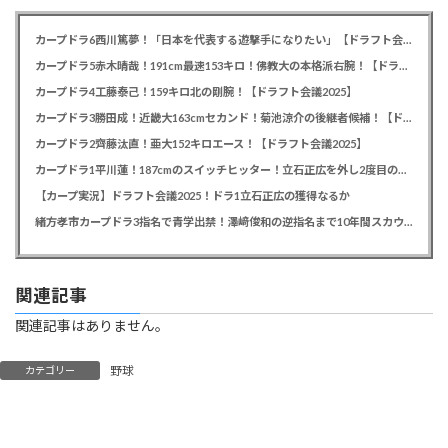
カープドラ6西川篤夢！「日本を代表する遊撃手になりたい」【ドラフト会議2025】
カープドラ5赤木晴哉！191cm最速153キロ！佛教大の本格派右腕！【ドラフト会議2025】
カープドラ4工藤泰己！159キロ北の剛腕！【ドラフト会議2025】
カープドラ3勝田成！近畿大163cmセカンド！菊池涼介の後継者候補！【ドラフト会議2025】
カープドラ2齊藤汰直！亜大152キロエース！【ドラフト会議2025】
カープドラ1平川蓮！187cmのスイッチヒッター！立石正広を外し2度目の重複も新井監督がクジを引き当てる！【ドラフト会議2025】
【カープ実況】ドラフト会議2025！ドラ1立石正広の獲得なるか
緒方孝市カープドラ3指名で青学出禁！澤﨑俊和の逆指名まで10年間スカウト出禁
関連記事
関連記事はありません。
野球
カテゴリー