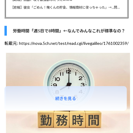
【悲報】彼女「ごめん！俺くんの貯金、情報商材に使っちゃった」→…問い詰めたらギャン泣きされたんだが俺が悪いのか？
労働時間「週5日で8時間」←なんでみんなこれが標準なの？
転載元:
https://nova.5ch.net/test/read.cgi/livegalileo/1761002359/
続きを見る