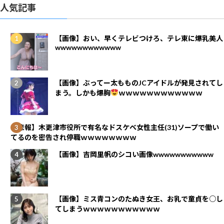
人気記事
【画像】おい、早くテレビつけろ、テレ東に爆乳美人
wwwwwwwwwwww
【画像】ぶってー太もものJCアイドルが発見されてし
まう。しかも爆胸
ｗｗｗｗｗｗｗｗｗｗｗｗ
【悲報】木更津市役所で有名なドスケベ女性主任(31)ソープで働い
てるのを密告され停職ｗｗｗｗｗｗｗｗ
【画像】吉岡里帆のシコい画像wwwwwwwwwww
【画像】ミス青コンのたぬき女王、お乳で童貞を○し
てしまうｗｗｗｗｗｗｗｗｗｗｗ