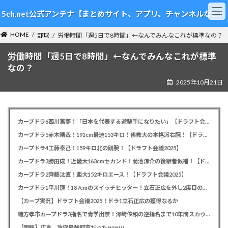
コ
ナ
5ch.net公式アンテナ【まとめサイト、アプリ、チャンネルなど】
ン
ビ
テ
ゲ
HOME
ン
ー
野球
労働時間「週5日で8時間」←なんでみんなこれが標準なの？
ツ
シ
労働時間「週5日で8時間」←なんでみんなこれが標準
へ
ョ
ス
ン
なの？
キ
に
2025年10月21日
ッ
移
プ
動
カープドラ6西川篤夢！「日本を代表する遊撃手になりたい」【ドラフト会議2025】
カープドラ5赤木晴哉！191cm最速153キロ！佛教大の本格派右腕！【ドラフト会議2025】
カープドラ4工藤泰己！159キロ北の剛腕！【ドラフト会議2025】
カープドラ3勝田成！近畿大163cmセカンド！菊池涼介の後継者候補！【ドラフト会議2025】
カープドラ2齊藤汰直！亜大152キロエース！【ドラフト会議2025】
カープドラ1平川蓮！187cmのスイッチヒッター！立石正広を外し2度目の重複も新井監督がクジを引き当てる！【ドラフト会議2025】
【カープ実況】ドラフト会議2025！ドラ1立石正広の獲得なるか
緒方孝市カープドラ3指名で青学出禁！澤﨑俊和の逆指名まで10年間スカウト出禁
【朗報】広島、攻守最強都市だったｗｗｗ