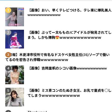
【画像】おい、早くテレビつけろ、テレ東に爆乳美人
wwwwwwwwwwww
【画像】ぶってー太もものJCアイドルが発見されてし
まう。しかも爆胸
ｗｗｗｗｗｗｗｗｗｗｗｗ
【悲報】木更津市役所で有名なドスケベ女性主任(31)ソープで働い
てるのを密告され停職ｗｗｗｗｗｗｗｗ
【画像】吉岡里帆のシコい画像wwwwwwwwwww
【画像】ミス青コンのたぬき女王、お乳で童貞を○し
てしまうｗｗｗｗｗｗｗｗｗｗｗ