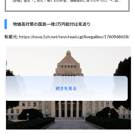
【悲報】彼女「ごめん！俺くんの貯金、情報商材に使っちゃった」→…問い詰めたらギャン泣きされたんだが俺が悪いのか？
物価高対策の国民一律2万円給付は見送り
転載元:
https://nova.5ch.net/test/read.cgi/livegalileo/1760968658/
続きを見る