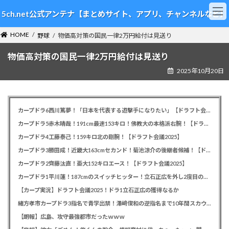
コ
ナ
5ch.net公式アンテナ【まとめサイト、アプリ、チャンネルなど】
ン
ビ
テ
ゲ
HOME
ン
ー
野球
物価高対策の国民一律2万円給付は見送り
ツ
シ
物価高対策の国民一律2万円給付は見送り
へ
ョ
ス
ン
2025年10月20日
キ
に
ッ
移
プ
動
カープドラ6西川篤夢！「日本を代表する遊撃手になりたい」【ドラフト会議2025】
カープドラ5赤木晴哉！191cm最速153キロ！佛教大の本格派右腕！【ドラフト会議2025】
カープドラ4工藤泰己！159キロ北の剛腕！【ドラフト会議2025】
カープドラ3勝田成！近畿大163cmセカンド！菊池涼介の後継者候補！【ドラフト会議2025】
カープドラ2齊藤汰直！亜大152キロエース！【ドラフト会議2025】
カープドラ1平川蓮！187cmのスイッチヒッター！立石正広を外し2度目の重複も新井監督がクジを引き当てる！【ドラフト会議2025】
【カープ実況】ドラフト会議2025！ドラ1立石正広の獲得なるか
緒方孝市カープドラ3指名で青学出禁！澤﨑俊和の逆指名まで10年間スカウト出禁
【朗報】広島、攻守最強都市だったｗｗｗ