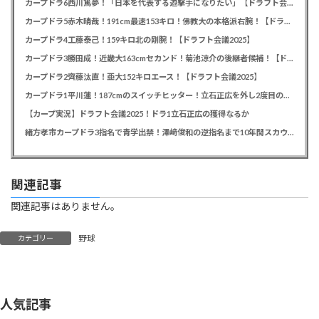
カープドラ6西川篤夢！「日本を代表する遊撃手になりたい」【ドラフト会議2025】
カープドラ5赤木晴哉！191cm最速153キロ！佛教大の本格派右腕！【ドラフト会議2025】
カープドラ4工藤泰己！159キロ北の剛腕！【ドラフト会議2025】
カープドラ3勝田成！近畿大163cmセカンド！菊池涼介の後継者候補！【ドラフト会議2025】
カープドラ2齊藤汰直！亜大152キロエース！【ドラフト会議2025】
カープドラ1平川蓮！187cmのスイッチヒッター！立石正広を外し2度目の重複も新井監督がクジを引き当てる！【ドラフト会議2025】
【カープ実況】ドラフト会議2025！ドラ1立石正広の獲得なるか
緒方孝市カープドラ3指名で青学出禁！澤﨑俊和の逆指名まで10年間スカウト出禁
関連記事
関連記事はありません。
野球
カテゴリー
人気記事