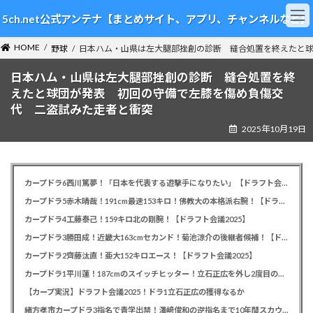
コ
ナ
5ch.net公式アンテナ【まとめサイト、アプリ、チャンネルなど】
ン
ビ
テ
ゲ
HOME
ン
ー
野球
日本ハム・山県は左大腿部挫創の診断 縫合処置を終えたと
ツ
シ
日本ハム・山県は左大腿部挫創の診断 縫合処置を終
へ
ョ
ス
ン
えたと球団が発表 初回の守備で左膝を傷め負傷交
キ
に
代 二盗試みた走者と衝突
ッ
移
2025年10月19日
プ
動
カープドラ6西川篤夢！「日本を代表する遊撃手になりたい」【ドラフト会議2025】
カープドラ5赤木晴哉！191cm最速153キロ！佛教大の本格派右腕！【ドラフト会議2025】
カープドラ4工藤泰己！159キロ北の剛腕！【ドラフト会議2025】
カープドラ3勝田成！近畿大163cmセカンド！菊池涼介の後継者候補！【ドラフト会議2025】
カープドラ2齊藤汰直！亜大152キロエース！【ドラフト会議2025】
カープドラ1平川蓮！187cmのスイッチヒッター！立石正広を外し2度目の重複も新井監督がクジを引き当てる！【ドラフト会議2025】
【カープ実況】ドラフト会議2025！ドラ1立石正広の獲得なるか
緒方孝市カープドラ3指名で青学出禁！澤﨑俊和の逆指名まで10年間スカウト出禁