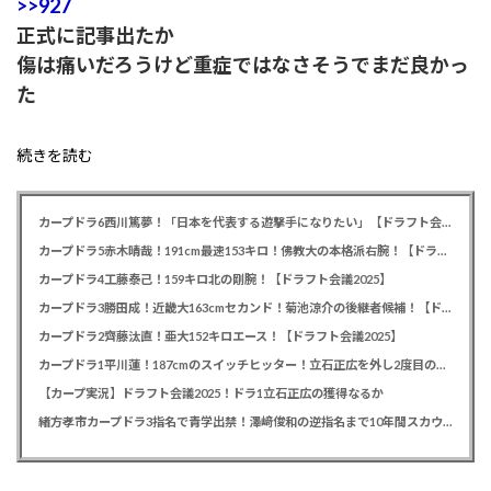
>>927
正式に記事出たか
傷は痛いだろうけど重症ではなさそうでまだ良かっ
た
続きを読む
カープドラ6西川篤夢！「日本を代表する遊撃手になりたい」【ドラフト会議2025】
カープドラ5赤木晴哉！191cm最速153キロ！佛教大の本格派右腕！【ドラフト会議2025】
カープドラ4工藤泰己！159キロ北の剛腕！【ドラフト会議2025】
カープドラ3勝田成！近畿大163cmセカンド！菊池涼介の後継者候補！【ドラフト会議2025】
カープドラ2齊藤汰直！亜大152キロエース！【ドラフト会議2025】
カープドラ1平川蓮！187cmのスイッチヒッター！立石正広を外し2度目の重複も新井監督がクジを引き当てる！【ドラフト会議2025】
【カープ実況】ドラフト会議2025！ドラ1立石正広の獲得なるか
緒方孝市カープドラ3指名で青学出禁！澤﨑俊和の逆指名まで10年間スカウト出禁