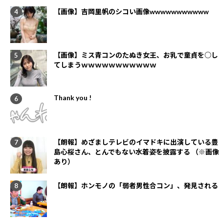
【画像】吉岡里帆のシコい画像wwwwwwwwwww
【画像】ミス青コンのたぬき女王、お乳で童貞を○し
てしまうｗｗｗｗｗｗｗｗｗｗｗ
Thank you !
【朗報】めざましテレビのイマドキに出演している豊
島心桜さん、とんでもない水着姿を披露する （※画像
あり）
【朗報】ホンモノの「弱者男性合コン」、発見される