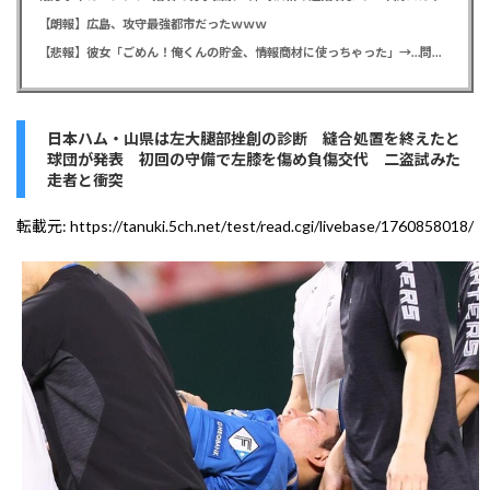
【朗報】広島、攻守最強都市だったｗｗｗ
【悲報】彼女「ごめん！俺くんの貯金、情報商材に使っちゃった」→…問い詰めたらギャン泣きされたんだが俺が悪いのか？
日本ハム・山県は左大腿部挫創の診断 縫合処置を終えたと
球団が発表 初回の守備で左膝を傷め負傷交代 二盗試みた
走者と衝突
転載元:
https://tanuki.5ch.net/test/read.cgi/livebase/1760858018/