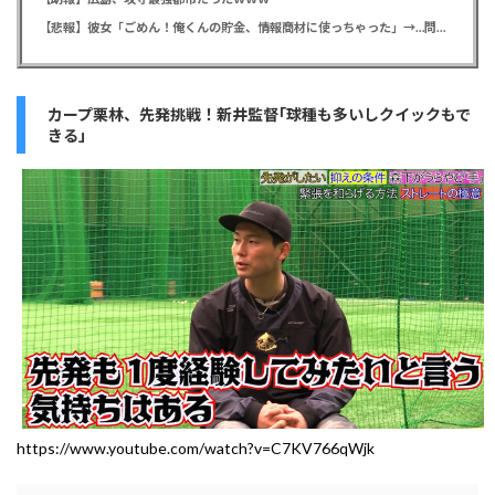
【悲報】彼女「ごめん！俺くんの貯金、情報商材に使っちゃった」→…問い詰めたらギャン泣きされたんだが俺が悪いのか？
カープ栗林、先発挑戦！新井監督｢球種も多いしクイックもで
きる」
https://www.youtube.com/watch?v=C7KV766qWjk