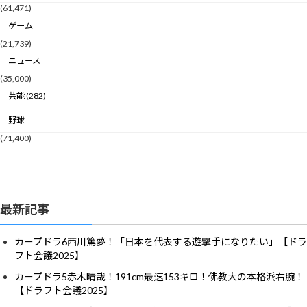
(61,471)
ゲーム
(21,739)
ニュース
(35,000)
芸能 (282)
野球
(71,400)
最新記事
カープドラ6西川篤夢！「日本を代表する遊撃手になりたい」【ドラ
フト会議2025】
カープドラ5赤木晴哉！191cm最速153キロ！佛教大の本格派右腕！
【ドラフト会議2025】