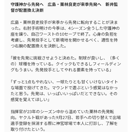
守護神から先発へ 広島・栗林良吏が来季先発へ 新井監
督が配置換え決断
広島・栗林良吏投手が来季から先発に転向することが決ま
った。右肘手術明けの今季は、4シーズン全うした守護神の
座を譲り、自己ワーストの10セーブで終了。心身の負担を
考慮し、先発投手として新境地を開かせるべく、適性を持
つ右腕の配置換えを決断した。
｢彼を先発に挑戦させようと決めた。制球が良いし、（多く
の）球種を持っている。クイックもできるしフィールディン
グもうまい。先発投手としてやれる要素を持っている」
｢ずっと1点もやれない、一球たりとも甘くいけないタイト
な場面で投げてきた。マウンドで遊ぶという感覚はなかっ
たと思う。先発は、いっぱいいっぱいだとできない。その
感覚を覚えてほしい」
指揮官が23年のシーズン中から温めていた栗林の先発転
向。ヤクルト戦があった9月27日、若手への切り替えで出場
選手登録を抹消する際に神宮球場で本人に打診し、了解を
取り付けたという。