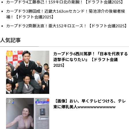
カープドラ4工藤泰己！159キロ北の剛腕！【ドラフト会議2025】
カープドラ3勝田成！近畿大163cmセカンド！菊池涼介の後継者候
補！【ドラフト会議2025】
カープドラ2齊藤汰直！亜大152キロエース！【ドラフト会議2025】
人気記事
カープドラ6西川篤夢！「日本を代表する
遊撃手になりたい」【ドラフト会議
2025】
【画像】おい、早くテレビつけろ、テレ
東に爆乳美人wwwwwwwwwwww