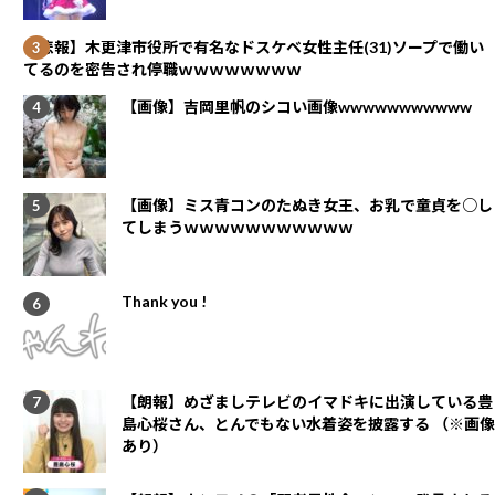
【悲報】木更津市役所で有名なドスケベ女性主任(31)ソープで働い
てるのを密告され停職ｗｗｗｗｗｗｗｗ
【画像】吉岡里帆のシコい画像wwwwwwwwwww
【画像】ミス青コンのたぬき女王、お乳で童貞を○し
てしまうｗｗｗｗｗｗｗｗｗｗｗ
Thank you !
【朗報】めざましテレビのイマドキに出演している豊
島心桜さん、とんでもない水着姿を披露する （※画像
あり）