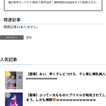
緒方孝市カープドラ3指名で青学出禁！澤﨑俊和の逆指名まで10年間スカウト出禁
関連記事
関連記事はありません。
野球
カテゴリー
人気記事
【画像】おい、早くテレビつけろ、テレ東に爆乳美人
wwwwwwwwwwww
【画像】ぶってー太もものJCアイドルが発見されてし
まう。しかも爆胸
ｗｗｗｗｗｗｗｗｗｗｗｗ