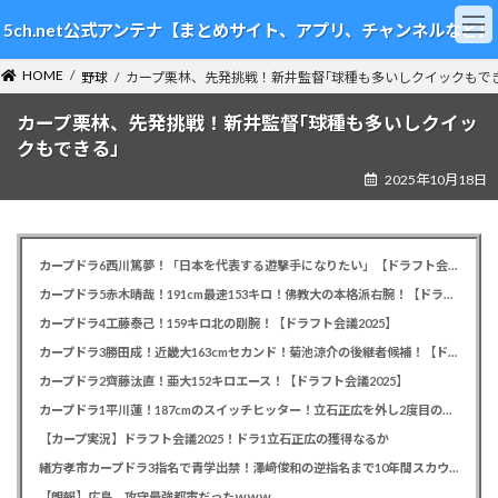
コ
ナ
5ch.net公式アンテナ【まとめサイト、アプリ、チャンネルなど】
ン
ビ
テ
ゲ
HOME
ン
ー
野球
カープ栗林、先発挑戦！新井監督｢球種も多いしクイックもで
ツ
シ
カープ栗林、先発挑戦！新井監督｢球種も多いしクイッ
へ
ョ
ス
ン
クもできる」
キ
に
2025年10月18日
ッ
移
プ
動
カープドラ6西川篤夢！「日本を代表する遊撃手になりたい」【ドラフト会議2025】
カープドラ5赤木晴哉！191cm最速153キロ！佛教大の本格派右腕！【ドラフト会議2025】
カープドラ4工藤泰己！159キロ北の剛腕！【ドラフト会議2025】
カープドラ3勝田成！近畿大163cmセカンド！菊池涼介の後継者候補！【ドラフト会議2025】
カープドラ2齊藤汰直！亜大152キロエース！【ドラフト会議2025】
カープドラ1平川蓮！187cmのスイッチヒッター！立石正広を外し2度目の重複も新井監督がクジを引き当てる！【ドラフト会議2025】
【カープ実況】ドラフト会議2025！ドラ1立石正広の獲得なるか
緒方孝市カープドラ3指名で青学出禁！澤﨑俊和の逆指名まで10年間スカウト出禁
【朗報】広島、攻守最強都市だったｗｗｗ