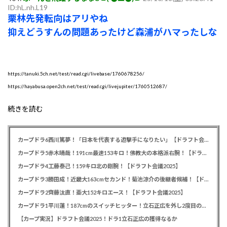
ID:hL.nh.L19
栗林先発転向はアリやね
抑えどうすんの問題あったけど森浦がハマったしな
https://tanuki.5ch.net/test/read.cgi/livebase/1760678256/
https://hayabusa.open2ch.net/test/read.cgi/livejupiter/1760512687/
続きを読む
カープドラ6西川篤夢！「日本を代表する遊撃手になりたい」【ドラフト会議2025】
カープドラ5赤木晴哉！191cm最速153キロ！佛教大の本格派右腕！【ドラフト会議2025】
カープドラ4工藤泰己！159キロ北の剛腕！【ドラフト会議2025】
カープドラ3勝田成！近畿大163cmセカンド！菊池涼介の後継者候補！【ドラフト会議2025】
カープドラ2齊藤汰直！亜大152キロエース！【ドラフト会議2025】
カープドラ1平川蓮！187cmのスイッチヒッター！立石正広を外し2度目の重複も新井監督がクジを引き当てる！【ドラフト会議2025】
【カープ実況】ドラフト会議2025！ドラ1立石正広の獲得なるか