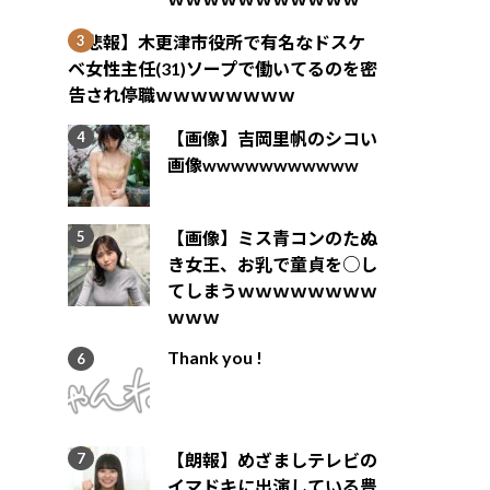
【悲報】木更津市役所で有名なドスケ
ベ女性主任(31)ソープで働いてるのを密
告され停職ｗｗｗｗｗｗｗｗ
【画像】吉岡里帆のシコい
画像wwwwwwwwwww
【画像】ミス青コンのたぬ
き女王、お乳で童貞を○し
てしまうｗｗｗｗｗｗｗｗ
ｗｗｗ
Thank you !
【朗報】めざましテレビの
イマドキに出演している豊