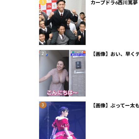
カープドラ6西川篤夢
【画像】おい、早くテ
【画像】ぶってー太も