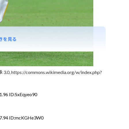
きを見る
ttps://commons.wikimedia.org/w/index.php?
1.96 ID:SxEqyeo90
37.94 ID:mcKGHe3W0