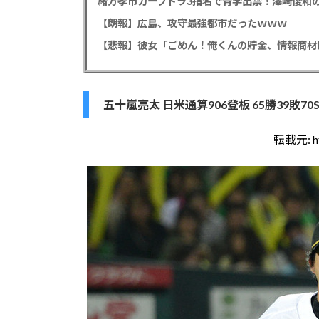
緒方孝市カープドラ3指名で青学出禁！澤﨑俊和の
【朗報】広島、攻守最強都市だったｗｗｗ
五十嵐亮太 日米通算906登板 65勝39敗70S
転載元:
h