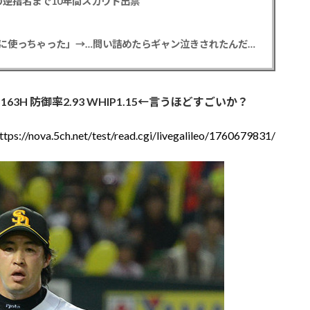
逆指名まで10年間スカウト出禁
【悲報】彼女「ごめん！俺くんの貯金、情報商材に使っちゃった」→…問い詰めたらギャン泣きされたんだが俺が悪いのか？
163H 防御率2.93 WHIP1.15←言うほどすごいか？
ttps://nova.5ch.net/test/read.cgi/livegalileo/1760679831/