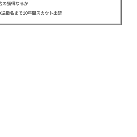
正広の獲得なるか
逆指名まで10年間スカウト出禁