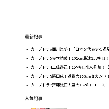
最新記事
カープドラ6西川篤夢！「日本を代表する遊撃
カープドラ5赤木晴哉！191cm最速153キ
カープドラ4工藤泰己！159キロ北の剛腕！【
カープドラ3勝田成！近畿大163cmセカンド
カープドラ2齊藤汰直！亜大152キロエース！
人気記事