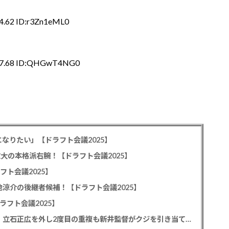
4.62 ID:r3Zn1eML0
:17.68 ID:QHGwT4NG0
なりたい」【ドラフト会議2025】
教大の本格派右腕！【ドラフト会議2025】
フト会議2025】
池涼介の後継者候補！【ドラフト会議2025】
ラフト会議2025】
カープドラ1平川蓮！187cmのスイッチヒッター！立石正広を外し2度目の重複も新井監督がクジを引き当てる！【ドラフト会議2025】