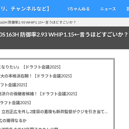
アプリ、チャンネルなど】
5ちゃんねる
ニュース
63H 防御率2.93 WHIP1.15←言うほどすごいか？
S163H 防御率2.93 WHIP1.15←言うほどすごいか？
なりたい」【ドラフト会議2025】
教大の本格派右腕！【ドラフト会議2025】
フト会議2025】
池涼介の後継者候補！【ドラフト会議2025】
ラフト会議2025】
カープドラ1平川蓮！187cmのスイッチヒッター！立石正広を外し2度目の重複も新井監督がクジを引き当てる！【ドラフト会議2025】
正広の獲得なるか