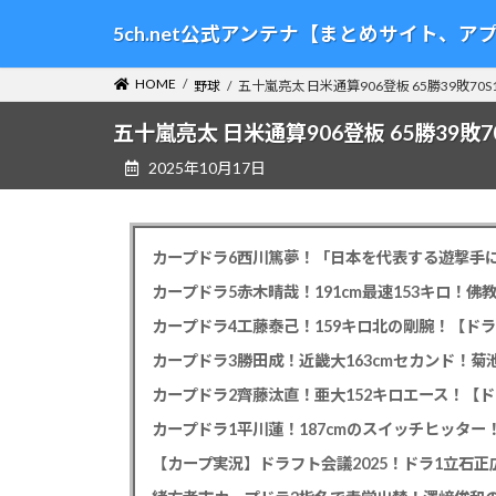
コ
ナ
5ch.net公式アンテナ【まとめサイト、
ン
ビ
テ
ゲ
HOME
野球
五十嵐亮太 日米通算906登板 65勝39敗70S1
ン
ー
ツ
シ
五十嵐亮太 日米通算906登板 65勝39敗70
へ
ョ
2025年10月17日
ス
ン
キ
に
ッ
移
プ
動
カープドラ6西川篤夢！「日本を代表する遊撃手に
カープドラ5赤木晴哉！191cm最速153キロ！佛
カープドラ4工藤泰己！159キロ北の剛腕！【ドラ
カープドラ3勝田成！近畿大163cmセカンド！菊
カープドラ2齊藤汰直！亜大152キロエース！【ド
【カープ実況】ドラフト会議2025！ドラ1立石