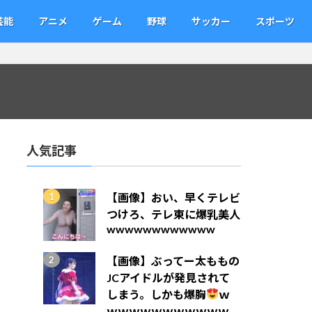
芸能
アニメ
ゲーム
野球
サッカー
スポーツ
人気記事
【画像】おい、早くテレビ
つけろ、テレ東に爆乳美人
wwwwwwwwwwww
【画像】ぶってー太ももの
JCアイドルが発見されて
しまう。しかも爆胸
ｗ
ｗｗｗｗｗｗｗｗｗｗｗ