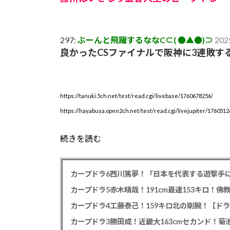
297:
ぶーんと飛躍するななC⊂( ●▲●)⊃
202
良かったCSファイナルで阪神に3連敗す
https://tanuki.5ch.net/test/read.cgi/livebase/1760678256/
https://hayabusa.open2ch.net/test/read.cgi/livejupiter/1760512
続きを読む
カープドラ6西川篤夢！「日本を代表する遊撃手に
カープドラ5赤木晴哉！191cm最速153キロ！佛
カープドラ4工藤泰己！159キロ北の剛腕！【ドラ
カープドラ3勝田成！近畿大163cmセカンド！菊