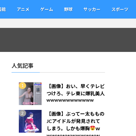
芸能
アニメ
ゲーム
野球
サッカー
スポーツ
人気記事
【画像】おい、早くテレビ
つけろ、テレ東に爆乳美人
wwwwwwwwwwww
【画像】ぶってー太ももの
JCアイドルが発見されて
しまう。しかも爆胸
ｗ
ｗｗｗｗｗｗｗｗｗｗｗ