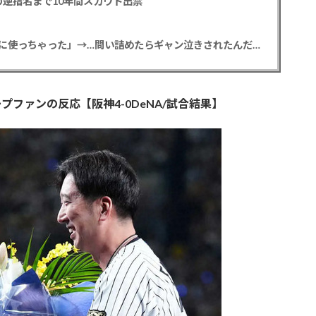
逆指名まで10年間スカウト出禁
【悲報】彼女「ごめん！俺くんの貯金、情報商材に使っちゃった」→…問い詰めたらギャン泣きされたんだが俺が悪いのか？
プファンの反応【阪神4-0DeNA/試合結果】