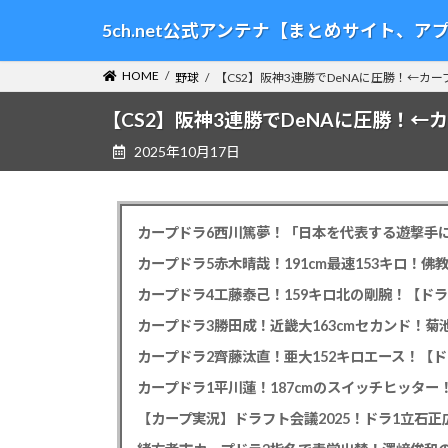
コ
ナ
5ch.net公式アンテナ【まとめサイト、
ン
ビ
テ
ゲ
HOME
野球
【CS2】阪神3連勝でDeNAに圧勝！←カー
ン
ー
ツ
シ
【CS2】阪神3連勝でDeNAに圧勝！←カ
へ
ョ
2025年10月17日
ス
ン
キ
に
ッ
移
プ
動
カープドラ6西川篤夢！「日本を代表する遊撃手に
カープドラ5赤木晴哉！191cm最速153キロ！佛
カープドラ4工藤泰己！159キロ北の剛腕！【ドラ
カープドラ3勝田成！近畿大163cmセカンド！菊
カープドラ2齊藤汰直！亜大152キロエース！【ド
【カープ実況】ドラフト会議2025！ドラ1立石