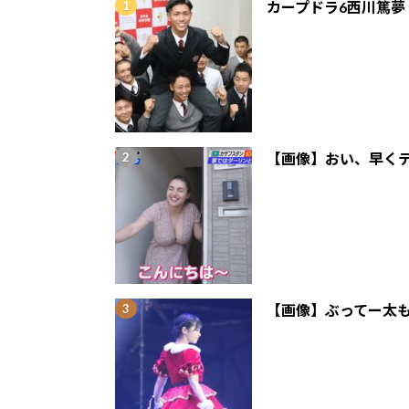
カープドラ6西川篤夢
【画像】おい、早くテ
【画像】ぶってー太も