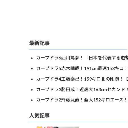
最新記事
カープドラ6西川篤夢！「日本を代表する遊撃
カープドラ5赤木晴哉！191cm最速153キ
カープドラ4工藤泰己！159キロ北の剛腕！【
カープドラ3勝田成！近畿大163cmセカンド
カープドラ2齊藤汰直！亜大152キロエース！
人気記事