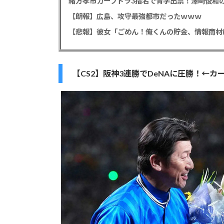
緒方孝市カープドラ3指名で青学出禁！澤﨑俊和の
【朗報】広島、攻守最強都市だったｗｗｗ
【CS2】阪神3連勝でDeNAに圧勝！←カー