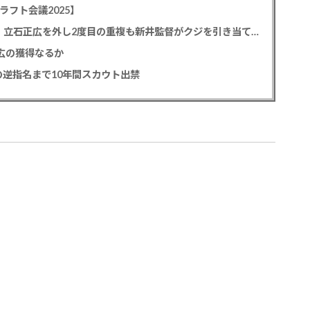
ラフト会議2025】
カープドラ1平川蓮！187cmのスイッチヒッター！立石正広を外し2度目の重複も新井監督がクジを引き当てる！【ドラフト会議2025】
正広の獲得なるか
逆指名まで10年間スカウト出禁