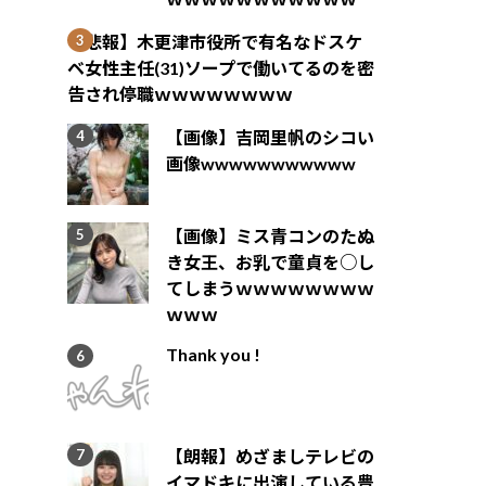
【悲報】木更津市役所で有名なドスケ
ベ女性主任(31)ソープで働いてるのを密
告され停職ｗｗｗｗｗｗｗｗ
【画像】吉岡里帆のシコい
画像wwwwwwwwwww
【画像】ミス青コンのたぬ
き女王、お乳で童貞を○し
てしまうｗｗｗｗｗｗｗｗ
ｗｗｗ
Thank you !
【朗報】めざましテレビの
イマドキに出演している豊