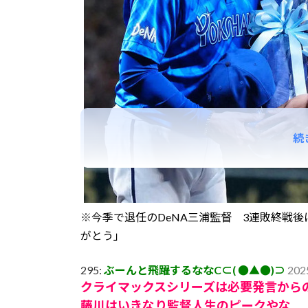
続
※
今季で退任のDeNA三浦監督 3連敗終戦
がとう」
295:
ぶーんと飛躍するななC⊂( ●▲●)⊃
202
クライマックスシリーズは必要発言から
藤川はいきなり監督人生のピークやな