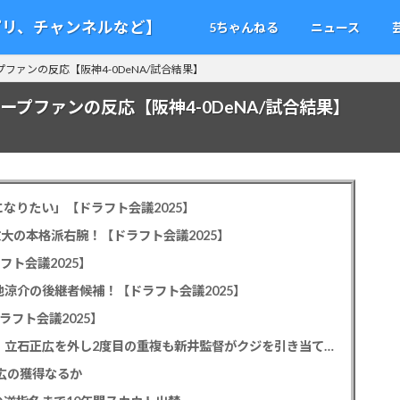
アプリ、チャンネルなど】
5ちゃんねる
ニュース
プファンの反応【阪神4-0DeNA/試合結果】
ープファンの反応【阪神4-0DeNA/試合結果】
なりたい」【ドラフト会議2025】
教大の本格派右腕！【ドラフト会議2025】
フト会議2025】
池涼介の後継者候補！【ドラフト会議2025】
ラフト会議2025】
カープドラ1平川蓮！187cmのスイッチヒッター！立石正広を外し2度目の重複も新井監督がクジを引き当てる！【ドラフト会議2025】
正広の獲得なるか