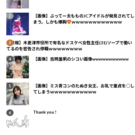
【画像】ぶってー太もものJCアイドルが発見されてし
まう。しかも爆胸
ｗｗｗｗｗｗｗｗｗｗｗｗ
【悲報】木更津市役所で有名なドスケベ女性主任(31)ソープで働い
てるのを密告され停職ｗｗｗｗｗｗｗｗ
【画像】吉岡里帆のシコい画像wwwwwwwwwww
【画像】ミス青コンのたぬき女王、お乳で童貞を○し
てしまうｗｗｗｗｗｗｗｗｗｗｗ
Thank you !