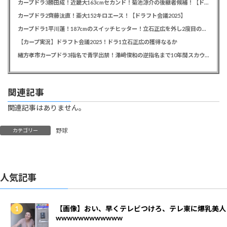
カープドラ3勝田成！近畿大163cmセカンド！菊池涼介の後継者候補！【ドラフト会議2025】
カープドラ2齊藤汰直！亜大152キロエース！【ドラフト会議2025】
カープドラ1平川蓮！187cmのスイッチヒッター！立石正広を外し2度目の重複も新井監督がクジを引き当てる！【ドラフト会議2025】
【カープ実況】ドラフト会議2025！ドラ1立石正広の獲得なるか
緒方孝市カープドラ3指名で青学出禁！澤﨑俊和の逆指名まで10年間スカウト出禁
関連記事
関連記事はありません。
野球
カテゴリー
人気記事
【画像】おい、早くテレビつけろ、テレ東に爆乳美人
wwwwwwwwwwww