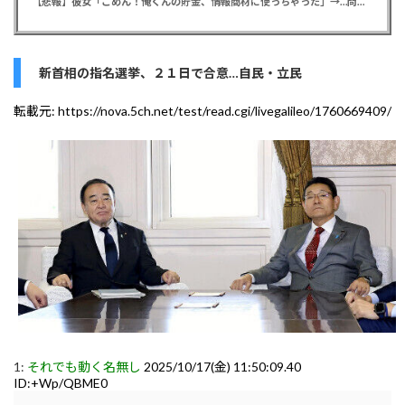
【悲報】彼女「ごめん！俺くんの貯金、情報商材に使っちゃった」→…問い詰めたらギャン泣きされたんだが俺が悪いのか？
新首相の指名選挙、２１日で合意…自民・立民
転載元:
https://nova.5ch.net/test/read.cgi/livegalileo/1760669409/
1:
それでも動く名無し
2025/10/17(金) 11:50:09.40
ID:+Wp/QBME0