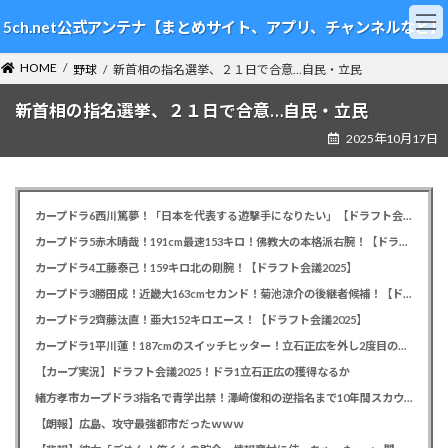
コ
ナ
5ch.net公式アンテナ【まとめサイト、アプリ、チャンネルなど】
ン
ビ
テ
ゲ
HOME
ン
ー
野球
新首相の指名選挙、２１日で合意…自民・立民
ツ
シ
新首相の指名選挙、２１日で合意…自民・立民
へ
ョ
ス
ン
2025年10月17日
キ
に
ッ
移
プ
動
カープドラ6西川篤夢！「日本を代表する遊撃手になりたい」【ドラフト会議2025】
カープドラ5赤木晴哉！191cm最速153キロ！佛教大の本格派右腕！【ドラフト会議2025】
カープドラ4工藤泰己！159キロ北の剛腕！【ドラフト会議2025】
カープドラ3勝田成！近畿大163cmセカンド！菊池涼介の後継者候補！【ドラフト会議2025】
カープドラ2齊藤汰直！亜大152キロエース！【ドラフト会議2025】
カープドラ1平川蓮！187cmのスイッチヒッター！立石正広を外し2度目の重複も新井監督がクジを引き当てる！【ドラフト会議2025】
【カープ実況】ドラフト会議2025！ドラ1立石正広の獲得なるか
緒方孝市カープドラ3指名で青学出禁！澤﨑俊和の逆指名まで10年間スカウト出禁
【朗報】広島、攻守最強都市だったｗｗｗ