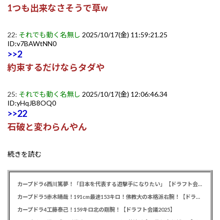
1つも出来なさそうで草w
22:
それでも動く名無し
2025/10/17(金) 11:59:21.25
ID:v7BAWtNN0
>>2
約束するだけならタダや
25:
それでも動く名無し
2025/10/17(金) 12:06:46.34
ID:yHqJB8OQ0
>>22
石破と変わらんやん
続きを読む
カープドラ6西川篤夢！「日本を代表する遊撃手になりたい」【ドラフト会議2025】
カープドラ5赤木晴哉！191cm最速153キロ！佛教大の本格派右腕！【ドラフト会議2025】
カープドラ4工藤泰己！159キロ北の剛腕！【ドラフト会議2025】