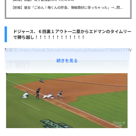
【悲報】彼女「ごめん！俺くんの貯金、情報商材に使っちゃった」→…問い詰めたらギャン泣きされたんだが俺が悪いのか？
ドジャース、６回裏１アウト一二塁からエドマンのタイムリー
で勝ち越し！！！！！！！！！！！！
転載元:
https://tanuki.5ch.net/test/read.cgi/livebase/1760655774/
続きを見る