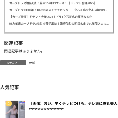
カープドラ2齊藤汰直！亜大152キロエース！【ドラフト会議2025】
カープドラ1平川蓮！187cmのスイッチヒッター！立石正広を外し2度目の重複も新井監督がクジを引き当てる！【ドラフト会議2025】
【カープ実況】ドラフト会議2025！ドラ1立石正広の獲得なるか
緒方孝市カープドラ3指名で青学出禁！澤﨑俊和の逆指名まで10年間スカウト出禁
関連記事
関連記事はありません。
野球
カテゴリー
人気記事
【画像】おい、早くテレビつけろ、テレ東に爆乳美人
wwwwwwwwwwww