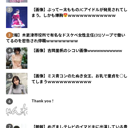
【画像】ぶってー太もものJCアイドルが発見されてし
まう。しかも爆胸
ｗｗｗｗｗｗｗｗｗｗｗｗ
【悲報】木更津市役所で有名なドスケベ女性主任(31)ソープで働い
てるのを密告され停職ｗｗｗｗｗｗｗｗ
【画像】吉岡里帆のシコい画像wwwwwwwwwww
【画像】ミス青コンのたぬき女王、お乳で童貞を○し
てしまうｗｗｗｗｗｗｗｗｗｗｗ
Thank you !
【朗報】めざましテレビのイマドキに出演している豊