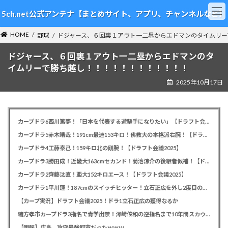
コ
ナ
5ch.net公式アンテナ【まとめサイト、アプリ、チャンネルなど】
ン
ビ
テ
ゲ
HOME
ン
ー
野球
ドジャース、６回裏１アウト一二塁からエドマンのタイムリー
ツ
シ
ドジャース、６回裏１アウト一二塁からエドマンのタ
へ
ョ
ス
ン
イムリーで勝ち越し！！！！！！！！！！！！
キ
に
2025年10月17日
ッ
移
プ
動
カープドラ6西川篤夢！「日本を代表する遊撃手になりたい」【ドラフト会議2025】
カープドラ5赤木晴哉！191cm最速153キロ！佛教大の本格派右腕！【ドラフト会議2025】
カープドラ4工藤泰己！159キロ北の剛腕！【ドラフト会議2025】
カープドラ3勝田成！近畿大163cmセカンド！菊池涼介の後継者候補！【ドラフト会議2025】
カープドラ2齊藤汰直！亜大152キロエース！【ドラフト会議2025】
カープドラ1平川蓮！187cmのスイッチヒッター！立石正広を外し2度目の重複も新井監督がクジを引き当てる！【ドラフト会議2025】
【カープ実況】ドラフト会議2025！ドラ1立石正広の獲得なるか
緒方孝市カープドラ3指名で青学出禁！澤﨑俊和の逆指名まで10年間スカウト出禁
【朗報】広島、攻守最強都市だったｗｗｗ