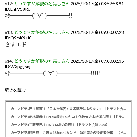
612:
どうですか解説の名無しさん
2025/10/17(金) 08:59:58.91
ID:LnkVS8R6
ｷﾀ━━━━(ﾟ∀ﾟ)━━━━!!
613:
どうですか解説の名無しさん
2025/10/17(金) 09:00:02.28
ID:Q9mK9+i0
さすエド
614:
どうですか解説の名無しさん
2025/10/17(金) 09:00:02.35
ID:WXpggsnj
ｷﾀ━━━━━━(ﾟ∀ﾟ)━━━━━━!!!!!
続きを読む
カープドラ6西川篤夢！「日本を代表する遊撃手になりたい」【ドラフト会議2025】
カープドラ5赤木晴哉！191cm最速153キロ！佛教大の本格派右腕！【ドラフト会議2025】
カープドラ4工藤泰己！159キロ北の剛腕！【ドラフト会議2025】
カープドラ3勝田成！近畿大163cmセカンド！菊池涼介の後継者候補！【ドラフト会議2025】