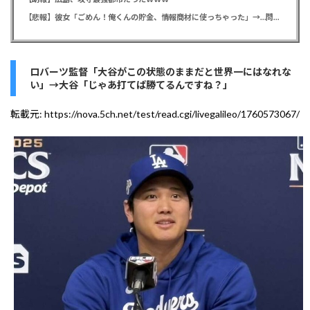
【悲報】彼女「ごめん！俺くんの貯金、情報商材に使っちゃった」→…問い詰めたらギャン泣きされたんだが俺が悪いのか？
ロバーツ監督「大谷がこの状態のままだと世界一にはなれな
い」→大谷「じゃあ打てば勝てるんですね？」
転載元:
https://nova.5ch.net/test/read.cgi/livegalileo/1760573067/