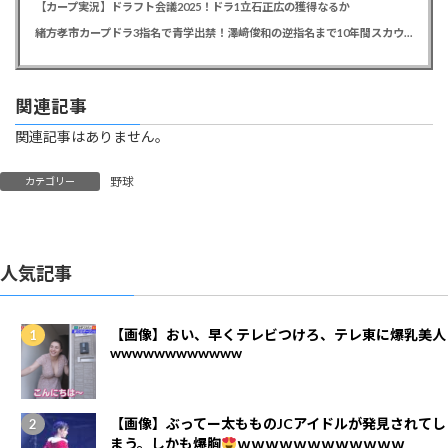
【カープ実況】ドラフト会議2025！ドラ1立石正広の獲得なるか
緒方孝市カープドラ3指名で青学出禁！澤﨑俊和の逆指名まで10年間スカウト出禁
関連記事
関連記事はありません。
野球
カテゴリー
人気記事
【画像】おい、早くテレビつけろ、テレ東に爆乳美人
wwwwwwwwwwww
【画像】ぶってー太もものJCアイドルが発見されてし
まう。しかも爆胸
ｗｗｗｗｗｗｗｗｗｗｗｗ