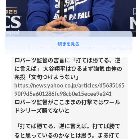
続きを見る
1:
それでも動く名無し
2025/10/16(木) 09:04:27.77 ID:buc8ymzS0
ロバーツ監督の苦言に「打てば勝てる、逆
に言えば」 大谷翔平はひるまず強気 由伸の
完投「文句つけようない」
https://news.yahoo.co.jp/articles/d5635165
90f9d5a601286fc98cb0e15ecee9e241
――ロバーツ監督がここままの打撃ではワール
ドシリーズ勝てないと
「打てば勝てる、逆に言えば。打てば勝て
ると思っているのかなとは思う。まあ打て