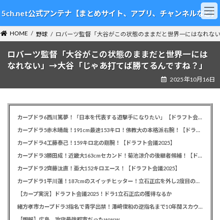
コ
ナ
5ch.net公式アンテナ【まとめサイト、アプリ、チャンネルなど】
ン
ビ
テ
ゲ
HOME
ン
ー
野球
ロバーツ監督「大谷がこの状態のままだと世界一にはなれな
ツ
シ
ロバーツ監督「大谷がこの状態のままだと世界一には
へ
ョ
ス
ン
なれない」→大谷「じゃあ打てば勝てるんですね？」
キ
に
2025年10月16日
ッ
移
プ
動
カープドラ6西川篤夢！「日本を代表する遊撃手になりたい」【ドラフト会議2025】
カープドラ5赤木晴哉！191cm最速153キロ！佛教大の本格派右腕！【ドラフト会議2025】
カープドラ4工藤泰己！159キロ北の剛腕！【ドラフト会議2025】
カープドラ3勝田成！近畿大163cmセカンド！菊池涼介の後継者候補！【ドラフト会議2025】
カープドラ2齊藤汰直！亜大152キロエース！【ドラフト会議2025】
カープドラ1平川蓮！187cmのスイッチヒッター！立石正広を外し2度目の重複も新井監督がクジを引き当てる！【ドラフト会議2025】
【カープ実況】ドラフト会議2025！ドラ1立石正広の獲得なるか
緒方孝市カープドラ3指名で青学出禁！澤﨑俊和の逆指名まで10年間スカウト出禁
【朗報】広島、攻守最強都市だったｗｗｗ