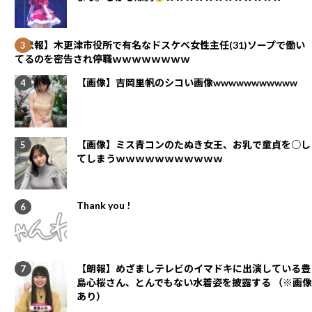
【悲報】木更津市役所で有名なドスケベ女性主任(31)ソープで働い
てるのを密告され停職ｗｗｗｗｗｗｗｗ
【画像】吉岡里帆のシコい画像wwwwwwwwwww
【画像】ミス青コンのたぬき女王、お乳で童貞を○し
てしまうｗｗｗｗｗｗｗｗｗｗｗ
Thank you !
【朗報】めざましテレビのイマドキに出演している豊
島心桜さん、とんでもない水着姿を披露する （※画像
あり）