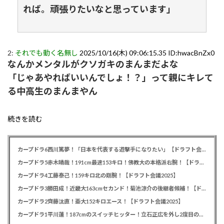
れば。頑張りたいなと思っています」
2:
それでも動く名無し
2025/10/16(木) 09:06:15.35 ID:hwacBnZx0
なんかメンタルがクソガキのまんまだよな
「じゃあやればいいんでしょ！？」って親にキレて
る中高生のまんまやん
続きを読む
カープドラ6西川篤夢！「日本を代表する遊撃手になりたい」【ドラフト会議2025】
カープドラ5赤木晴哉！191cm最速153キロ！佛教大の本格派右腕！【ドラフト会議2025】
カープドラ4工藤泰己！159キロ北の剛腕！【ドラフト会議2025】
カープドラ3勝田成！近畿大163cmセカンド！菊池涼介の後継者候補！【ドラフト会議2025】
カープドラ2齊藤汰直！亜大152キロエース！【ドラフト会議2025】
カープドラ1平川蓮！187cmのスイッチヒッター！立石正広を外し2度目の重複も新井監督がクジを引き当てる！【ドラフト会議2025】