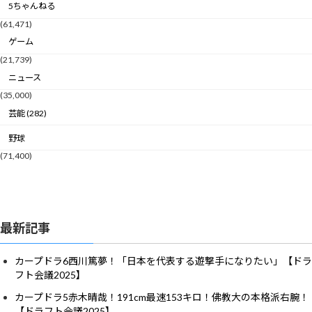
5ちゃんねる
(61,471)
ゲーム
(21,739)
ニュース
(35,000)
芸能 (282)
野球
(71,400)
最新記事
カープドラ6西川篤夢！「日本を代表する遊撃手になりたい」【ドラ
フト会議2025】
カープドラ5赤木晴哉！191cm最速153キロ！佛教大の本格派右腕！
【ドラフト会議2025】