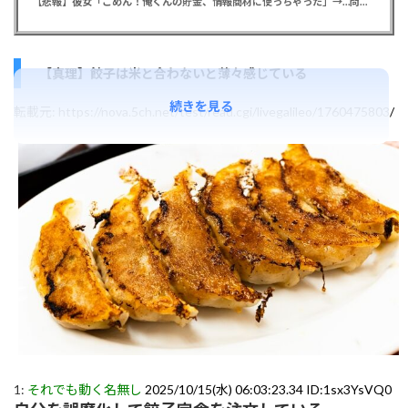
【悲報】彼女「ごめん！俺くんの貯金、情報商材に使っちゃった」→…問い詰めたらギャン泣きされたんだが俺が悪いのか？
【真理】餃子は米と合わないと薄々感じている
続きを見る
転載元:
https://nova.5ch.net/test/read.cgi/livegalileo/1760475803/
1:
それでも動く名無し
2025/10/15(水) 06:03:23.34 ID:1sx3YsVQ0