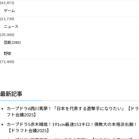
(61,471)
ゲーム
(21,739)
ニュース
(35,000)
芸能 (282)
野球
(71,400)
最新記事
カープドラ6西川篤夢！「日本を代表する遊撃手になりたい」【ドラ
フト会議2025】
カープドラ5赤木晴哉！191cm最速153キロ！佛教大の本格派右腕！
【ドラフト会議2025】