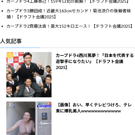
カープドラ4工藤泰己！159キロ北の剛腕！【ドラフト会議2025】
カープドラ3勝田成！近畿大163cmセカンド！菊池涼介の後継者候
補！【ドラフト会議2025】
カープドラ2齊藤汰直！亜大152キロエース！【ドラフト会議2025】
人気記事
カープドラ6西川篤夢！「日本を代表する
遊撃手になりたい」【ドラフト会議
2025】
【画像】おい、早くテレビつけろ、テレ
東に爆乳美人wwwwwwwwwwww