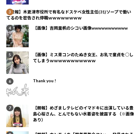
【悲報】木更津市役所で有名なドスケベ女性主任(31)ソープで働い
てるのを密告され停職ｗｗｗｗｗｗｗｗ
【画像】吉岡里帆のシコい画像wwwwwwwwwww
【画像】ミス青コンのたぬき女王、お乳で童貞を○し
てしまうｗｗｗｗｗｗｗｗｗｗｗ
Thank you !
【朗報】めざましテレビのイマドキに出演している豊
島心桜さん、とんでもない水着姿を披露する （※画像
あり）