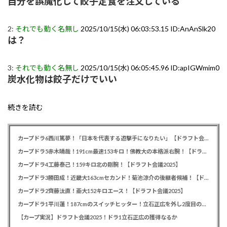
自分を誤魔化して餃子定食を注文している
2:
それでも動く名無し
2025/10/15(水) 06:03:53.15 ID:AnAnSlk20
は？
3:
それでも動く名無し
2025/10/15(水) 06:05:45.96 ID:apIGWmim0
炭水化物は餃子だけでいい
続きを読む
カープドラ6西川篤夢！「日本を代表する遊撃手になりたい」【ドラフト会議2025】
カープドラ5赤木晴哉！191cm最速153キロ！佛教大の本格派右腕！【ドラフト会議2025】
カープドラ4工藤泰己！159キロ北の剛腕！【ドラフト会議2025】
カープドラ3勝田成！近畿大163cmセカンド！菊池涼介の後継者候補！【ドラフト会議2025】
カープドラ2齊藤汰直！亜大152キロエース！【ドラフト会議2025】
カープドラ1平川蓮！187cmのスイッチヒッター！立石正広を外し2度目の重複も新井監督がクジを引き当てる！【ドラフト会議2025】
【カープ実況】ドラフト会議2025！ドラ1立石正広の獲得なるか