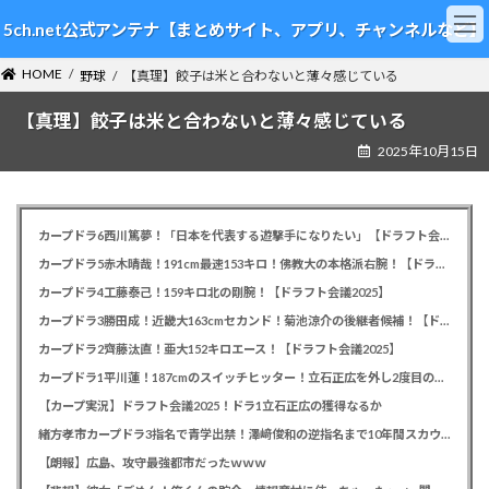
コ
ナ
5ch.net公式アンテナ【まとめサイト、アプリ、チャンネルなど】
ン
ビ
テ
ゲ
HOME
ン
ー
野球
【真理】餃子は米と合わないと薄々感じている
ツ
シ
【真理】餃子は米と合わないと薄々感じている
へ
ョ
ス
ン
2025年10月15日
キ
に
ッ
移
プ
動
カープドラ6西川篤夢！「日本を代表する遊撃手になりたい」【ドラフト会議2025】
カープドラ5赤木晴哉！191cm最速153キロ！佛教大の本格派右腕！【ドラフト会議2025】
カープドラ4工藤泰己！159キロ北の剛腕！【ドラフト会議2025】
カープドラ3勝田成！近畿大163cmセカンド！菊池涼介の後継者候補！【ドラフト会議2025】
カープドラ2齊藤汰直！亜大152キロエース！【ドラフト会議2025】
カープドラ1平川蓮！187cmのスイッチヒッター！立石正広を外し2度目の重複も新井監督がクジを引き当てる！【ドラフト会議2025】
【カープ実況】ドラフト会議2025！ドラ1立石正広の獲得なるか
緒方孝市カープドラ3指名で青学出禁！澤﨑俊和の逆指名まで10年間スカウト出禁
【朗報】広島、攻守最強都市だったｗｗｗ