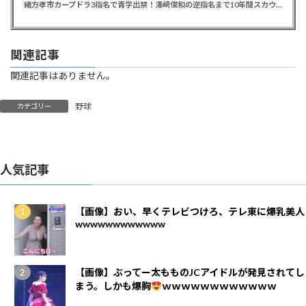
緒方孝市カープドラ3指名で青学出禁！澤﨑俊和の逆指名まで10年間スカウト出禁
関連記事
関連記事はありません。
野球
カテゴリー
人気記事
【画像】おい、早くテレビつけろ、テレ東に爆乳美人
wwwwwwwwwwww
【画像】ぶってー太もものJCアイドルが発見されてし
まう。しかも爆胸
ｗｗｗｗｗｗｗｗｗｗｗｗ