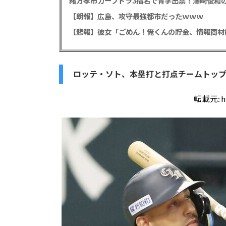
緒方孝市カープドラ3指名で青学出禁！澤﨑俊和の
【朗報】広島、攻守最強都市だったｗｗｗ
ロッテ・ソト、本塁打と打点チームトッ
転載元:
h