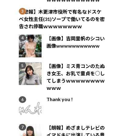
【悲報】木更津市役所で有名なドスケ
ベ女性主任(31)ソープで働いてるのを密
告され停職ｗｗｗｗｗｗｗｗ
【画像】吉岡里帆のシコい
画像wwwwwwwwwww
【画像】ミス青コンのたぬ
き女王、お乳で童貞を○し
てしまうｗｗｗｗｗｗｗｗ
ｗｗｗ
Thank you !
【朗報】めざましテレビの
イマドキに出演している豊