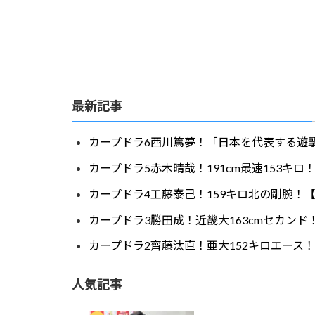
最新記事
カープドラ6西川篤夢！「日本を代表する遊撃
カープドラ5赤木晴哉！191cm最速153キ
カープドラ4工藤泰己！159キロ北の剛腕！【
カープドラ3勝田成！近畿大163cmセカンド
カープドラ2齊藤汰直！亜大152キロエース！
人気記事