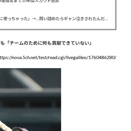
逆指名まで10年間スカウト出禁
【悲報】彼女「ごめん！俺くんの貯金、情報商材に使っちゃった」→…問い詰めたらギャン泣きされたんだが俺が悪いのか？
プも「チームのために何も貢献できていない」
ttps://nova.5ch.net/test/read.cgi/livegalileo/1760486280/