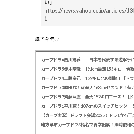
い」
https://news.yahoo.co.jp/articles
1
続きを読む
カープドラ6西川篤夢！「日本を代表する遊撃手に
カープドラ5赤木晴哉！191cm最速153キロ！佛
カープドラ4工藤泰己！159キロ北の剛腕！【ドラ
カープドラ3勝田成！近畿大163cmセカンド！菊
カープドラ2齊藤汰直！亜大152キロエース！【ド
【カープ実況】ドラフト会議2025！ドラ1立石
緒方孝市カープドラ3指名で青学出禁！澤﨑俊和の