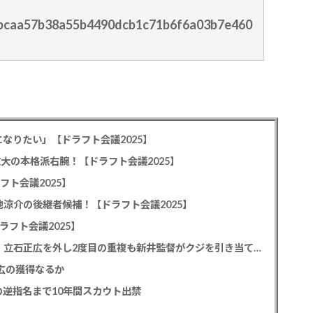
/d3bcaa57b38a55b4490dcb1c71b6f6a03b7e460
なりたい」【ドラフト会議2025】
教大の本格派右腕！【ドラフト会議2025】
フト会議2025】
池涼介の後継者候補！【ドラフト会議2025】
ラフト会議2025】
カープドラ1平川蓮！187cmのスイッチヒッター！立石正広を外し2度目の重複も新井監督がクジを引き当てる！【ドラフト会議2025】
正広の獲得なるか
逆指名まで10年間スカウト出禁