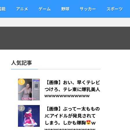
芸能
アニメ
ゲーム
野球
サッカー
スポーツ
人気記事
【画像】おい、早くテレビ
つけろ、テレ東に爆乳美人
wwwwwwwwwwww
【画像】ぶってー太ももの
JCアイドルが発見されて
しまう。しかも爆胸
ｗ
ｗｗｗｗｗｗｗｗｗｗｗ