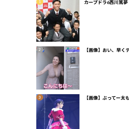
カープドラ6西川篤夢
【画像】おい、早くテ
【画像】ぶってー太も