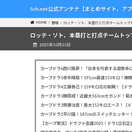
コ
ナ
5ch.net公式アンテナ【まとめサイト、
ン
ビ
テ
ゲ
HOME
野球
ロッテ・ソト、本塁打と打点チームトップ
ン
ー
ツ
シ
ロッテ・ソト、本塁打と打点チームトッ
へ
ョ
2025年10月15日
ス
ン
キ
に
ッ
移
プ
動
カープドラ6西川篤夢！「日本を代表する遊撃手に
カープドラ5赤木晴哉！191cm最速153キロ！佛
カープドラ4工藤泰己！159キロ北の剛腕！【ドラ
カープドラ3勝田成！近畿大163cmセカンド！菊
カープドラ2齊藤汰直！亜大152キロエース！【ド
【カープ実況】ドラフト会議2025！ドラ1立石