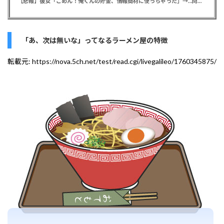
【悲報】彼女「ごめん！俺くんの貯金、情報商材に使っちゃった」→…問い詰めたらギャン泣きされたんだが俺が悪いのか？
「あ、次は無いな」ってなるラーメン屋の特徴
転載元:
https://nova.5ch.net/test/read.cgi/livegalileo/1760345875/