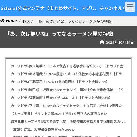
コ
ナ
5ch.net公式アンテナ【まとめサイト、アプリ、チャンネルなど】
ン
ビ
テ
ゲ
HOME
ン
ー
野球
「あ、次は無いな」ってなるラーメン屋の特徴
ツ
シ
「あ、次は無いな」ってなるラーメン屋の特徴
へ
ョ
ス
ン
2025年10月14日
キ
に
ッ
移
プ
動
カープドラ6西川篤夢！「日本を代表する遊撃手になりたい」【ドラフト会議2025】
カープドラ5赤木晴哉！191cm最速153キロ！佛教大の本格派右腕！【ドラフト会議2025】
カープドラ4工藤泰己！159キロ北の剛腕！【ドラフト会議2025】
カープドラ3勝田成！近畿大163cmセカンド！菊池涼介の後継者候補！【ドラフト会議2025】
カープドラ2齊藤汰直！亜大152キロエース！【ドラフト会議2025】
カープドラ1平川蓮！187cmのスイッチヒッター！立石正広を外し2度目の重複も新井監督がクジを引き当てる！【ドラフト会議2025】
【カープ実況】ドラフト会議2025！ドラ1立石正広の獲得なるか
緒方孝市カープドラ3指名で青学出禁！澤﨑俊和の逆指名まで10年間スカウト出禁
【朗報】広島、攻守最強都市だったｗｗｗ