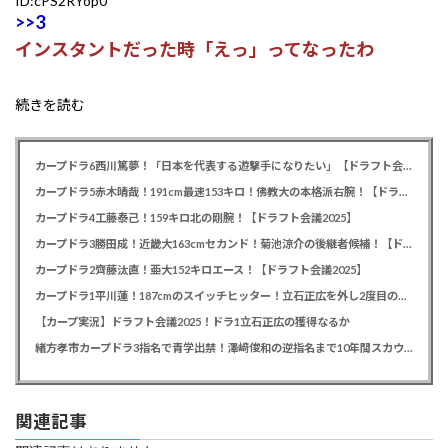
ID:cPS2RYop0
>>3
インスタントだった時「えっ」ってなったわ
続きを読む
カープドラ6西川篤夢！「日本を代表する遊撃手になりたい」【ドラフト会議2025】
カープドラ5赤木晴哉！191cm最速153キロ！佛教大の本格派右腕！【ドラフト会議2025】
カープドラ4工藤泰己！159キロ北の剛腕！【ドラフト会議2025】
カープドラ3勝田成！近畿大163cmセカンド！菊池涼介の後継者候補！【ドラフト会議2025】
カープドラ2齊藤汰直！亜大152キロエース！【ドラフト会議2025】
カープドラ1平川蓮！187cmのスイッチヒッター！立石正広を外し2度目の重複も新井監督がクジを引き当てる！【ドラフト会議2025】
【カープ実況】ドラフト会議2025！ドラ1立石正広の獲得なるか
緒方孝市カープドラ3指名で青学出禁！澤﨑俊和の逆指名まで10年間スカウト出禁
関連記事