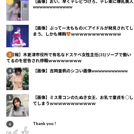
【画像】おい、早くテレビつけろ、テレ東に爆乳美人
wwwwwwwwwwww
【画像】ぶってー太もものJCアイドルが発見されてし
まう。しかも爆胸
ｗｗｗｗｗｗｗｗｗｗｗｗ
【悲報】木更津市役所で有名なドスケベ女性主任(31)ソープで働い
てるのを密告され停職ｗｗｗｗｗｗｗｗ
【画像】吉岡里帆のシコい画像wwwwwwwwwww
【画像】ミス青コンのたぬき女王、お乳で童貞を○し
てしまうｗｗｗｗｗｗｗｗｗｗｗ
Thank you !