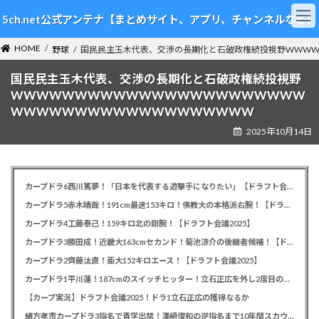
コ
ナ
5ch.net公式アンテナ【まとめサイト、アプリ、チャンネルなど】
ン
ビ
テ
ゲ
HOME
ン
ー
野球
国民民主玉木代表、交渉の長期化と石破政権続投視野WWW
ツ
シ
国民民主玉木代表、交渉の長期化と石破政権続投視野
へ
ョ
ス
ン
WWWWWWWWWWWWWWWWWWWWWWW
キ
に
WWWWWWWWWWWWWWWWWWW
ッ
移
2025年10月14日
プ
動
カープドラ6西川篤夢！「日本を代表する遊撃手になりたい」【ドラフト会議2025】
カープドラ5赤木晴哉！191cm最速153キロ！佛教大の本格派右腕！【ドラフト会議2025】
カープドラ4工藤泰己！159キロ北の剛腕！【ドラフト会議2025】
カープドラ3勝田成！近畿大163cmセカンド！菊池涼介の後継者候補！【ドラフト会議2025】
カープドラ2齊藤汰直！亜大152キロエース！【ドラフト会議2025】
カープドラ1平川蓮！187cmのスイッチヒッター！立石正広を外し2度目の重複も新井監督がクジを引き当てる！【ドラフト会議2025】
【カープ実況】ドラフト会議2025！ドラ1立石正広の獲得なるか
緒方孝市カープドラ3指名で青学出禁！澤﨑俊和の逆指名まで10年間スカウト出禁