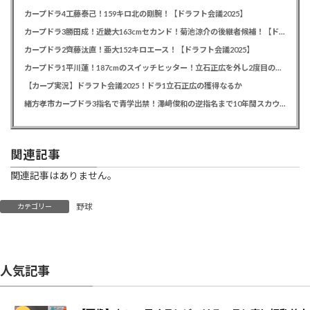
カープドラ4工藤泰己！159キロ北の剛腕！【ドラフト会議2025】
カープドラ3勝田成！近畿大163cmセカンド！菊池涼介の後継者候補！【ドラフト会議2025】
カープドラ2齊藤汰直！亜大152キロエース！【ドラフト会議2025】
カープドラ1平川蓮！187cmのスイッチヒッター！立石正広を外し2度目の重複も新井監督がクジを引き当てる！【ドラフト会議2025】
【カープ実況】ドラフト会議2025！ドラ1立石正広の獲得なるか
緒方孝市カープドラ3指名で青学出禁！澤﨑俊和の逆指名まで10年間スカウト出禁
関連記事
関連記事はありません。
野球
カテゴリー
人気記事