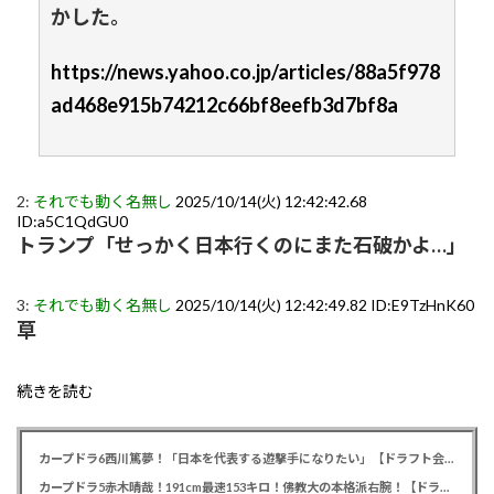
かした。
https://news.yahoo.co.jp/articles/88a5f978
ad468e915b74212c66bf8eefb3d7bf8a
2:
それでも動く名無し
2025/10/14(火) 12:42:42.68
ID:a5C1QdGU0
トランプ「せっかく日本行くのにまた石破かよ…」
3:
それでも動く名無し
2025/10/14(火) 12:42:49.82 ID:E9TzHnK60
草
続きを読む
カープドラ6西川篤夢！「日本を代表する遊撃手になりたい」【ドラフト会議2025】
カープドラ5赤木晴哉！191cm最速153キロ！佛教大の本格派右腕！【ドラフト会議2025】