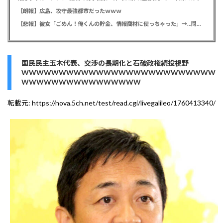
【朗報】広島、攻守最強都市だったｗｗｗ
【悲報】彼女「ごめん！俺くんの貯金、情報商材に使っちゃった」→…問い詰めたらギャン泣きされたんだが俺が悪いのか？
国民民主玉木代表、交渉の長期化と石破政権続投視野
WWWWWWWWWWWWWWWWWWWWWWWWWW
WWWWWWWWWWWWWWWW
転載元:
https://nova.5ch.net/test/read.cgi/livegalileo/1760413340/