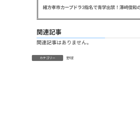
緒方孝市カープドラ3指名で青学出禁！澤﨑俊和の
関連記事
関連記事はありません。
野球
カテゴリー