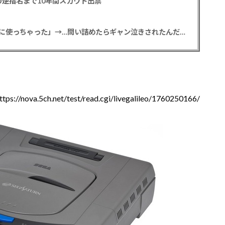
逆指名まで10年間スカウト出禁
【悲報】彼女「ごめん！俺くんの貯金、情報商材に使っちゃった」→…問い詰めたらギャン泣きされたんだが俺が悪いのか？
ttps://nova.5ch.net/test/read.cgi/livegalileo/1760250166/