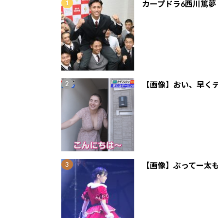
カープドラ6西川篤夢
【画像】おい、早くテ
【画像】ぶってー太も