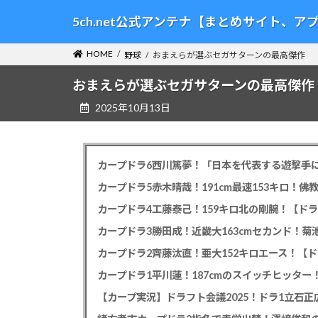
コ
ナ
5ch.net公式アンテナ【まとめサイト、
ン
ビ
テ
ゲ
HOME
野球
おまえらが選ぶセガサターンの最高傑作
ン
ー
ツ
シ
おまえらが選ぶセガサターンの最高傑作
へ
ョ
2025年10月13日
ス
ン
キ
に
ッ
移
プ
動
カープドラ6西川篤夢！「日本を代表する遊撃手に
カープドラ5赤木晴哉！191cm最速153キロ！佛
カープドラ4工藤泰己！159キロ北の剛腕！【ドラ
カープドラ3勝田成！近畿大163cmセカンド！菊
カープドラ2齊藤汰直！亜大152キロエース！【ド
【カープ実況】ドラフト会議2025！ドラ1立石