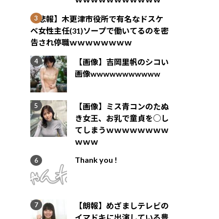
【悲報】木更津市役所で有名なドスケ
ベ女性主任(31)ソープで働いてるのを密
告され停職ｗｗｗｗｗｗｗｗ
【画像】吉岡里帆のシコい
画像wwwwwwwwwww
【画像】ミス青コンのたぬ
き女王、お乳で童貞を○し
てしまうｗｗｗｗｗｗｗｗ
ｗｗｗ
Thank you !
【朗報】めざましテレビの
イマドキに出演している豊