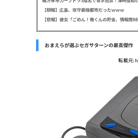
緒方孝市カープドラ3指名で青学出禁！澤﨑俊和の
【朗報】広島、攻守最強都市だったｗｗｗ
おまえらが選ぶセガサターンの最高傑作
転載元:
h