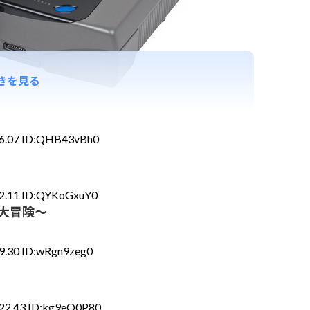
きを見る
46.07 ID:QHB43vBh0
32.11 ID:QYKoGxuY0
大冒険～
9.30 ID:wRgn9zeg0
:22.43 ID:kg9eO0P80