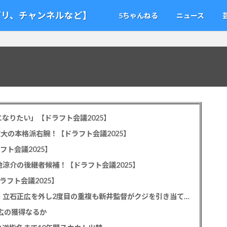
アプリ、チャンネルなど】
5ちゃんねる
ニュース
なりたい」【ドラフト会議2025】
教大の本格派右腕！【ドラフト会議2025】
フト会議2025】
池涼介の後継者候補！【ドラフト会議2025】
ラフト会議2025】
カープドラ1平川蓮！187cmのスイッチヒッター！立石正広を外し2度目の重複も新井監督がクジを引き当てる！【ドラフト会議2025】
正広の獲得なるか