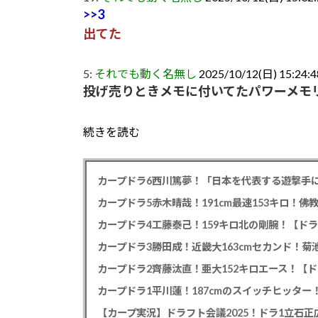
>>3
出てた
5:
それでも動く名無し
2025/10/12(日) 15:24:4
投げ売りときメモに付いてたパワーメモ
続きを読む
カープドラ6西川篤夢！「日本を代表する遊撃手に
カープドラ5赤木晴哉！191cm最速153キロ！佛
カープドラ4工藤泰己！159キロ北の剛腕！【ドラ
カープドラ3勝田成！近畿大163cmセカンド！菊
カープドラ2齊藤汰直！亜大152キロエース！【ド
【カープ実況】ドラフト会議2025！ドラ1立石