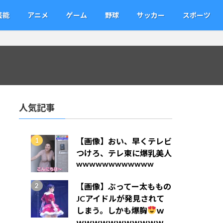
芸能
アニメ
ゲーム
野球
サッカー
スポーツ
人気記事
【画像】おい、早くテレビ
つけろ、テレ東に爆乳美人
wwwwwwwwwwww
【画像】ぶってー太ももの
JCアイドルが発見されて
しまう。しかも爆胸
ｗ
ｗｗｗｗｗｗｗｗｗｗｗ