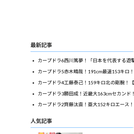
最新記事
カープドラ6西川篤夢！「日本を代表する遊撃
カープドラ5赤木晴哉！191cm最速153キ
カープドラ4工藤泰己！159キロ北の剛腕！【
カープドラ3勝田成！近畿大163cmセカンド
カープドラ2齊藤汰直！亜大152キロエース！
人気記事