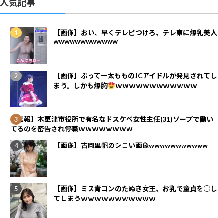
人気記事
【画像】おい、早くテレビつけろ、テレ東に爆乳美人
wwwwwwwwwwww
【画像】ぶってー太もものJCアイドルが発見されてし
まう。しかも爆胸
ｗｗｗｗｗｗｗｗｗｗｗｗ
【悲報】木更津市役所で有名なドスケベ女性主任(31)ソープで働い
てるのを密告され停職ｗｗｗｗｗｗｗｗ
【画像】吉岡里帆のシコい画像wwwwwwwwwww
【画像】ミス青コンのたぬき女王、お乳で童貞を○し
てしまうｗｗｗｗｗｗｗｗｗｗｗ