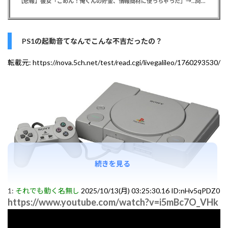
【悲報】彼女「ごめん！俺くんの貯金、情報商材に使っちゃった」→…問い詰めたらギャン泣きされたんだが俺が悪いのか？
PS1の起動音てなんでこんな不吉だったの？
転載元:
https://nova.5ch.net/test/read.cgi/livegalileo/1760293530/
続きを見る
1:
それでも動く名無し
2025/10/13(月) 03:25:30.16 ID:nHv5qPDZ0
https://www.youtube.com/watch?v=i5mBc7O_VHk