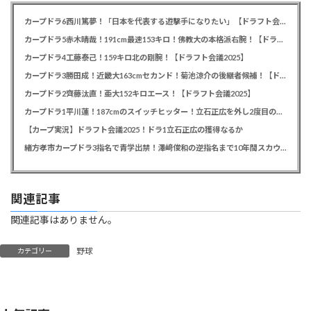
カープドラ6西川篤夢！「日本を代表する遊撃手になりたい」【ドラフト会議2025】
カープドラ5赤木晴哉！191cm最速153キロ！佛教大の本格派右腕！【ドラフト会議2025】
カープドラ4工藤泰己！159キロ北の剛腕！【ドラフト会議2025】
カープドラ3勝田成！近畿大163cmセカンド！菊池涼介の後継者候補！【ドラフト会議2025】
カープドラ2齊藤汰直！亜大152キロエース！【ドラフト会議2025】
カープドラ1平川蓮！187cmのスイッチヒッター！立石正広を外し2度目の重複も新井監督がクジを引き当てる！【ドラフト会議2025】
【カープ実況】ドラフト会議2025！ドラ1立石正広の獲得なるか
緒方孝市カープドラ3指名で青学出禁！澤﨑俊和の逆指名まで10年間スカウト出禁
関連記事
関連記事はありません。
野球
カテゴリー