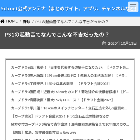
コ
ナ
5ch.net公式アンテナ【まとめサイト、アプリ、チャンネルなど】
ン
ビ
テ
ゲ
HOME
ン
ー
野球
PS1の起動音てなんでこんな不吉だったの？
ツ
シ
PS1の起動音てなんでこんな不吉だったの？
へ
ョ
ス
ン
2025年10月13日
キ
に
ッ
移
プ
動
カープドラ6西川篤夢！「日本を代表する遊撃手になりたい」【ドラフト会議2025】
カープドラ5赤木晴哉！191cm最速153キロ！佛教大の本格派右腕！【ドラフト会議2025】
カープドラ4工藤泰己！159キロ北の剛腕！【ドラフト会議2025】
カープドラ3勝田成！近畿大163cmセカンド！菊池涼介の後継者候補！【ドラフト会議2025】
カープドラ2齊藤汰直！亜大152キロエース！【ドラフト会議2025】
カープドラ1平川蓮！187cmのスイッチヒッター！立石正広を外し2度目の重複も新井監督がクジを引き当てる！【ドラフト会議2025】
【カープ実況】ドラフト会議2025！ドラ1立石正広の獲得なるか
緒方孝市カープドラ3指名で青学出禁！澤﨑俊和の逆指名まで10年間スカウト出禁
【朗報】広島、攻守最強都市だったｗｗｗ