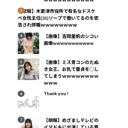
【悲報】木更津市役所で有名なドスケ
ベ女性主任(31)ソープで働いてるのを密
告され停職ｗｗｗｗｗｗｗｗ
【画像】吉岡里帆のシコい
画像wwwwwwwwwww
【画像】ミス青コンのたぬ
き女王、お乳で童貞を○し
てしまうｗｗｗｗｗｗｗｗ
ｗｗｗ
Thank you !
【朗報】めざましテレビの
イマドキに出演している豊