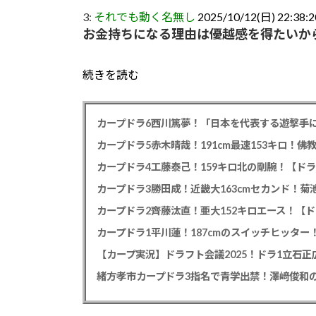
3:
それでも動く名無し
2025/10/12(日) 22:38:2
お金持ちになる理由は優越感を得たいか
続きを読む
カープドラ6西川篤夢！「日本を代表する遊撃手に
カープドラ5赤木晴哉！191cm最速153キロ！佛
カープドラ4工藤泰己！159キロ北の剛腕！【ドラ
カープドラ3勝田成！近畿大163cmセカンド！菊
カープドラ2齊藤汰直！亜大152キロエース！【ド
【カープ実況】ドラフト会議2025！ドラ1立石
緒方孝市カープドラ3指名で青学出禁！澤﨑俊和の