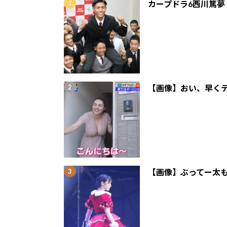
カープドラ6西川篤夢
【画像】おい、早くテ
【画像】ぶってー太も