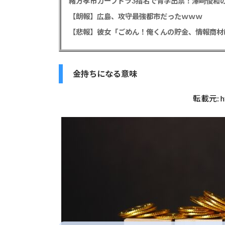
緒方孝市カープドラ3指名で青学出禁！澤﨑俊和の
【朗報】広島、攻守最強都市だったｗｗｗ
金持ちになる意味
転載元:
h