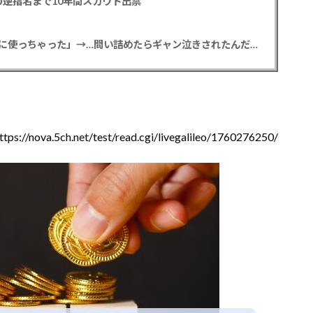
逆指名まで10年間スカウト出禁
【悲報】彼女「ごめん！俺くんの貯金、情報商材に使っちゃった」→…問い詰めたらギャン泣きされたんだが俺が悪いのか？
ttps://nova.5ch.net/test/read.cgi/livegalileo/1760276250/