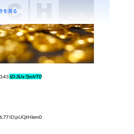
きを見る
0.43
ID:3Ux7jmVT0
16.77 ID:pUQtHlem0