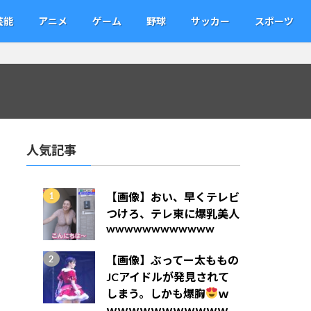
芸能
アニメ
ゲーム
野球
サッカー
スポーツ
人気記事
【画像】おい、早くテレビ
つけろ、テレ東に爆乳美人
wwwwwwwwwwww
【画像】ぶってー太ももの
JCアイドルが発見されて
しまう。しかも爆胸
ｗ
ｗｗｗｗｗｗｗｗｗｗｗ