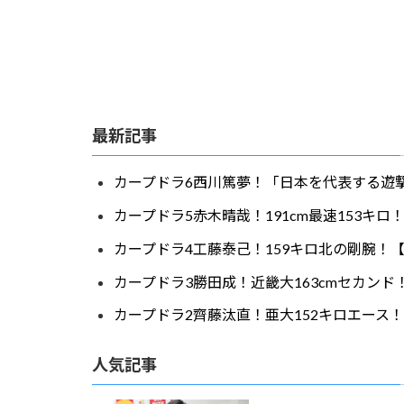
最新記事
カープドラ6西川篤夢！「日本を代表する遊撃
カープドラ5赤木晴哉！191cm最速153キ
カープドラ4工藤泰己！159キロ北の剛腕！【
カープドラ3勝田成！近畿大163cmセカンド
カープドラ2齊藤汰直！亜大152キロエース！
人気記事