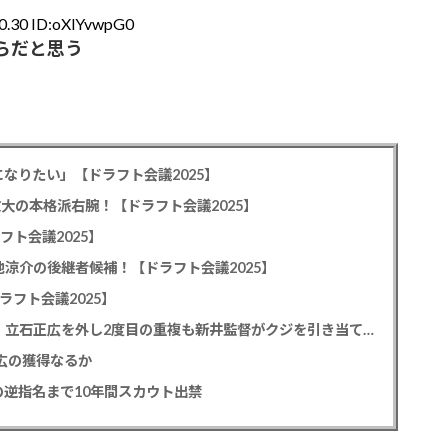
0.30 ID:oXlYvwpG0
らだと思う
なりたい」【ドラフト会議2025】
教大の本格派右腕！【ドラフト会議2025】
フト会議2025】
池涼介の後継者候補！【ドラフト会議2025】
ラフト会議2025】
カープドラ1平川蓮！187cmのスイッチヒッター！立石正広を外し2度目の重複も新井監督がクジを引き当てる！【ドラフト会議2025】
正広の獲得なるか
逆指名まで10年間スカウト出禁