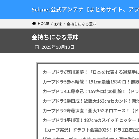
コ
ナ
5ch.net公式アンテナ【まとめサイト、
ン
ビ
テ
ゲ
HOME
野球
金持ちになる意味
ン
ー
ツ
シ
金持ちになる意味
へ
ョ
2025年10月13日
ス
ン
キ
に
ッ
移
プ
動
カープドラ6西川篤夢！「日本を代表する遊撃手に
カープドラ5赤木晴哉！191cm最速153キロ！佛
カープドラ4工藤泰己！159キロ北の剛腕！【ドラ
カープドラ3勝田成！近畿大163cmセカンド！菊
カープドラ2齊藤汰直！亜大152キロエース！【ド
【カープ実況】ドラフト会議2025！ドラ1立石