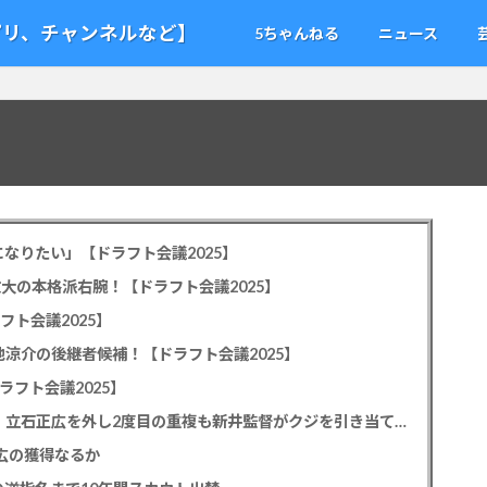
アプリ、チャンネルなど】
5ちゃんねる
ニュース
なりたい」【ドラフト会議2025】
教大の本格派右腕！【ドラフト会議2025】
フト会議2025】
池涼介の後継者候補！【ドラフト会議2025】
ラフト会議2025】
カープドラ1平川蓮！187cmのスイッチヒッター！立石正広を外し2度目の重複も新井監督がクジを引き当てる！【ドラフト会議2025】
正広の獲得なるか