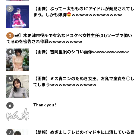
【画像】ぶってー太もものJCアイドルが発見されてし
まう。しかも爆胸
ｗｗｗｗｗｗｗｗｗｗｗｗ
【悲報】木更津市役所で有名なドスケベ女性主任(31)ソープで働い
てるのを密告され停職ｗｗｗｗｗｗｗｗ
【画像】吉岡里帆のシコい画像wwwwwwwwwww
【画像】ミス青コンのたぬき女王、お乳で童貞を○し
てしまうｗｗｗｗｗｗｗｗｗｗｗ
Thank you !
【朗報】めざましテレビのイマドキに出演している豊