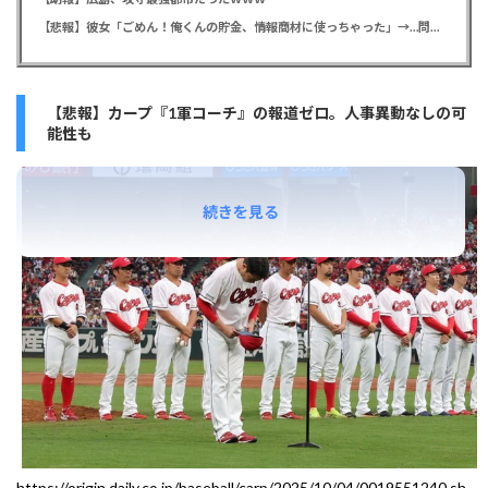
【悲報】彼女「ごめん！俺くんの貯金、情報商材に使っちゃった」→…問い詰めたらギャン泣きされたんだが俺が悪いのか？
【悲報】カープ『1軍コーチ』の報道ゼロ。人事異動なしの可
能性も
続きを見る
https://origin.daily.co.jp/baseball/carp/2025/10/04/0019551240.sh