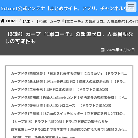
コ
ナ
5ch.net公式アンテナ【まとめサイト、アプリ、チャンネルなど】
ン
ビ
テ
ゲ
HOME
ン
ー
野球
【悲報】カープ『1軍コーチ』の報道ゼロ。人事異動なしの可
ツ
シ
【悲報】カープ『1軍コーチ』の報道ゼロ。人事異動な
へ
ョ
ス
ン
しの可能性も
キ
に
2025年10月13日
ッ
移
プ
動
カープドラ6西川篤夢！「日本を代表する遊撃手になりたい」【ドラフト会議2025】
カープドラ5赤木晴哉！191cm最速153キロ！佛教大の本格派右腕！【ドラフト会議2025】
カープドラ4工藤泰己！159キロ北の剛腕！【ドラフト会議2025】
カープドラ3勝田成！近畿大163cmセカンド！菊池涼介の後継者候補！【ドラフト会議2025】
カープドラ2齊藤汰直！亜大152キロエース！【ドラフト会議2025】
カープドラ1平川蓮！187cmのスイッチヒッター！立石正広を外し2度目の重複も新井監督がクジを引き当てる！【ドラフト会議2025】
【カープ実況】ドラフト会議2025！ドラ1立石正広の獲得なるか
緒方孝市カープドラ3指名で青学出禁！澤﨑俊和の逆指名まで10年間スカウト出禁
【朗報】広島、攻守最強都市だったｗｗｗ