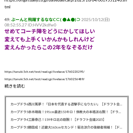
tml
49:
ぶーんと飛躍するななC⊂( ●▲●)⊃
2025/10/12(日)
08:52:55.27 ID:HVV2kdfw0
せめてコーチ陣をどうにかしてほしい
変えても上手くいかんかもしれんけど
変えんかったらこの2年をなぞるだけ
https://tanuki.5ch.net/test/read.cgi/livebase/1760220295/
https://tanuki.5ch.net/test/read.cgi/livebase/1760256489/
続きを読む
カープドラ6西川篤夢！「日本を代表する遊撃手になりたい」【ドラフト会議2025】
カープドラ5赤木晴哉！191cm最速153キロ！佛教大の本格派右腕！【ドラフト会議2025】
カープドラ4工藤泰己！159キロ北の剛腕！【ドラフト会議2025】
カープドラ3勝田成！近畿大163cmセカンド！菊池涼介の後継者候補！【ドラフト会議2025】