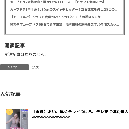
カープドラ2齊藤汰直！亜大152キロエース！【ドラフト会議2025】
カープドラ1平川蓮！187cmのスイッチヒッター！立石正広を外し2度目の重複も新井監督がクジを引き当てる！【ドラフト会議2025】
【カープ実況】ドラフト会議2025！ドラ1立石正広の獲得なるか
緒方孝市カープドラ3指名で青学出禁！澤﨑俊和の逆指名まで10年間スカウト出禁
関連記事
関連記事はありません。
野球
カテゴリー
人気記事
【画像】おい、早くテレビつけろ、テレ東に爆乳美人
wwwwwwwwwwww