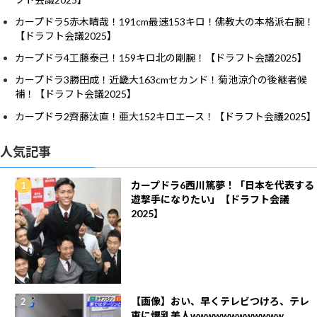
カープドラ5赤木晴哉！191cm最速153キロ！佛教大の本格派右腕！
【ドラフト会議2025】
カープドラ4工藤泰己！159キロ北の剛腕！【ドラフト会議2025】
カープドラ3勝田成！近畿大163cmセカンド！菊池涼介の後継者候
補！【ドラフト会議2025】
カープドラ2齊藤汰直！亜大152キロエース！【ドラフト会議2025】
人気記事
カープドラ6西川篤夢！「日本を代表する
遊撃手になりたい」【ドラフト会議
2025】
【画像】おい、早くテレビつけろ、テレ
東に爆乳美人wwwwwwwwwwww