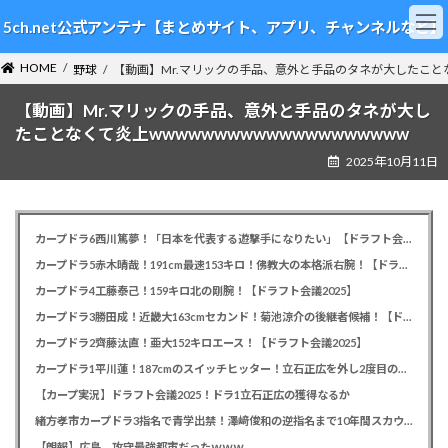
コ
ナ
5ch.net公式アンテナ【まとめサイト、アプリ、チャンネルなど】
ン
ビ
テ
ゲ
HOME
ン
ー
野球
【動画】Mr.マリックの手品、意外と手品のタネが大したことなく
ツ
シ
【動画】Mr.マリックの手品、意外と手品のタネが大し
へ
ョ
ス
ン
たことなくて炎上wwwwwwwwwwwwwwwwwwww
キ
に
2025年10月11日
ッ
移
プ
動
カープドラ6西川篤夢！「日本を代表する遊撃手になりたい」【ドラフト会議2025】
カープドラ5赤木晴哉！191cm最速153キロ！佛教大の本格派右腕！【ドラフト会議2025】
カープドラ4工藤泰己！159キロ北の剛腕！【ドラフト会議2025】
カープドラ3勝田成！近畿大163cmセカンド！菊池涼介の後継者候補！【ドラフト会議2025】
カープドラ2齊藤汰直！亜大152キロエース！【ドラフト会議2025】
カープドラ1平川蓮！187cmのスイッチヒッター！立石正広を外し2度目の重複も新井監督がクジを引き当てる！【ドラフト会議2025】
【カープ実況】ドラフト会議2025！ドラ1立石正広の獲得なるか
緒方孝市カープドラ3指名で青学出禁！澤﨑俊和の逆指名まで10年間スカウト出禁
【朗報】広島、攻守最強都市だったｗｗｗ