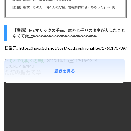
【悲報】彼女「ごめん！俺くんの貯金、情報商材に使っちゃった」→…問い詰めたらギャン泣きされたんだが俺が悪いのか？
【動画】Mr.マリックの手品、意外と手品のタネが大したこと
なくて炎上wwwwwwwwwwwwwwwwwwww
転載元:
https://nova.5ch.net/test/read.cgi/livegalileo/1760170739/
1:
それでも動く名無し
2025/10/11(土) 17:18:59.19
ID:OkDVIawM0
続きを見る
ただの握力で草