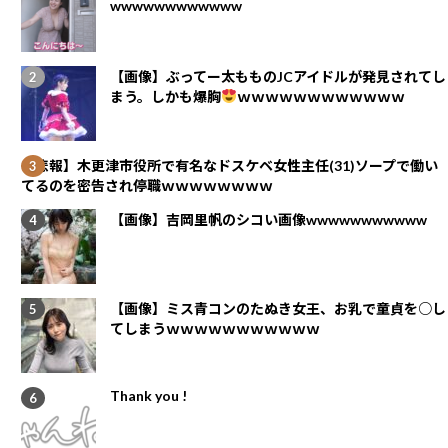
wwwwwwwwwwww
【画像】ぶってー太もものJCアイドルが発見されてし
まう。しかも爆胸
ｗｗｗｗｗｗｗｗｗｗｗｗ
【悲報】木更津市役所で有名なドスケベ女性主任(31)ソープで働い
てるのを密告され停職ｗｗｗｗｗｗｗｗ
【画像】吉岡里帆のシコい画像wwwwwwwwwww
【画像】ミス青コンのたぬき女王、お乳で童貞を○し
てしまうｗｗｗｗｗｗｗｗｗｗｗ
Thank you !