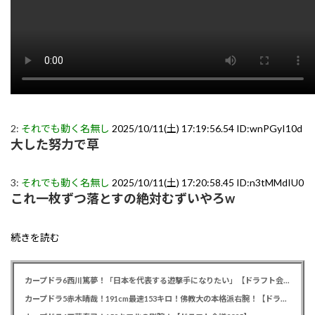
2:
それでも動く名無し
2025/10/11(土) 17:19:56.54 ID:wnPGyI10d
大した努力で草
3:
それでも動く名無し
2025/10/11(土) 17:20:58.45 ID:n3tMMdIU0
これ一枚ずつ落とすの絶対むずいやろw
続きを読む
カープドラ6西川篤夢！「日本を代表する遊撃手になりたい」【ドラフト会議2025】
カープドラ5赤木晴哉！191cm最速153キロ！佛教大の本格派右腕！【ドラフト会議2025】