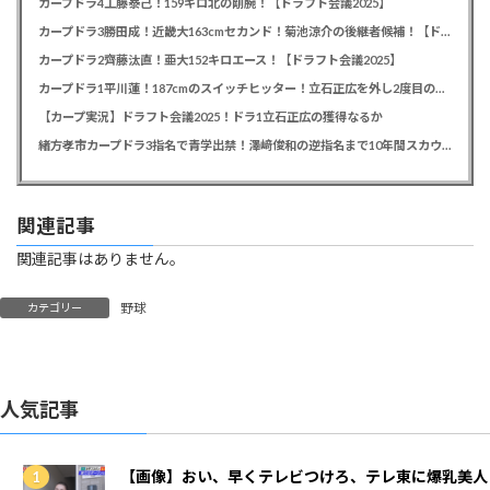
カープドラ4工藤泰己！159キロ北の剛腕！【ドラフト会議2025】
カープドラ3勝田成！近畿大163cmセカンド！菊池涼介の後継者候補！【ドラフト会議2025】
カープドラ2齊藤汰直！亜大152キロエース！【ドラフト会議2025】
カープドラ1平川蓮！187cmのスイッチヒッター！立石正広を外し2度目の重複も新井監督がクジを引き当てる！【ドラフト会議2025】
【カープ実況】ドラフト会議2025！ドラ1立石正広の獲得なるか
緒方孝市カープドラ3指名で青学出禁！澤﨑俊和の逆指名まで10年間スカウト出禁
関連記事
関連記事はありません。
野球
カテゴリー
人気記事
【画像】おい、早くテレビつけろ、テレ東に爆乳美人