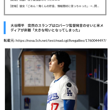
【悲報】彼女「ごめん！俺くんの貯金、情報商材に使っちゃった」→…問い詰めたらギャン泣きされたんだが俺が悪いのか？
大谷翔平 突然のスランプはロバーツ監督発言のせいと米メ
ディアが非難「大きな呪いとなってしまった」
転載元:
https://nova.5ch.net/test/read.cgi/livegalileo/1760044497/