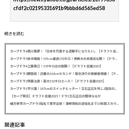
cfdf2c02195331691b9bbbd6d565ed58
続きを読む
カープドラ6西川篤夢！「日本を代表する遊撃手になりたい」【ドラフト会議2025】
カープドラ5赤木晴哉！191cm最速153キロ！佛教大の本格派右腕！【ドラフト会議2025】
カープドラ4工藤泰己！159キロ北の剛腕！【ドラフト会議2025】
カープドラ3勝田成！近畿大163cmセカンド！菊池涼介の後継者候補！【ドラフト会議2025】
カープドラ2齊藤汰直！亜大152キロエース！【ドラフト会議2025】
カープドラ1平川蓮！187cmのスイッチヒッター！立石正広を外し2度目の重複も新井監督がクジを引き当てる！【ドラフト会議2025】
【カープ実況】ドラフト会議2025！ドラ1立石正広の獲得なるか
緒方孝市カープドラ3指名で青学出禁！澤﨑俊和の逆指名まで10年間スカウト出禁
関連記事