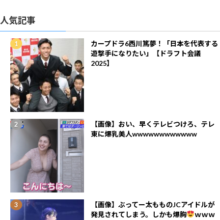
人気記事
カープドラ6西川篤夢！「日本を代表する
遊撃手になりたい」【ドラフト会議
2025】
【画像】おい、早くテレビつけろ、テレ
東に爆乳美人wwwwwwwwwwww
【画像】ぶってー太もものJCアイドルが
発見されてしまう。しかも爆胸
ｗｗｗ