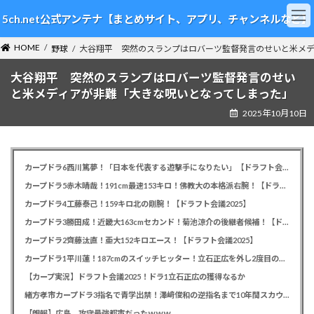
コ
ナ
5ch.net公式アンテナ【まとめサイト、アプリ、チャンネルなど】
ン
ビ
テ
ゲ
HOME
ン
ー
野球
大谷翔平 突然のスランプはロバーツ監督発言のせいと米メデ
ツ
シ
大谷翔平 突然のスランプはロバーツ監督発言のせい
へ
ョ
ス
ン
と米メディアが非難「大きな呪いとなってしまった」
キ
に
2025年10月10日
ッ
移
プ
動
カープドラ6西川篤夢！「日本を代表する遊撃手になりたい」【ドラフト会議2025】
カープドラ5赤木晴哉！191cm最速153キロ！佛教大の本格派右腕！【ドラフト会議2025】
カープドラ4工藤泰己！159キロ北の剛腕！【ドラフト会議2025】
カープドラ3勝田成！近畿大163cmセカンド！菊池涼介の後継者候補！【ドラフト会議2025】
カープドラ2齊藤汰直！亜大152キロエース！【ドラフト会議2025】
カープドラ1平川蓮！187cmのスイッチヒッター！立石正広を外し2度目の重複も新井監督がクジを引き当てる！【ドラフト会議2025】
【カープ実況】ドラフト会議2025！ドラ1立石正広の獲得なるか
緒方孝市カープドラ3指名で青学出禁！澤﨑俊和の逆指名まで10年間スカウト出禁
【朗報】広島、攻守最強都市だったｗｗｗ