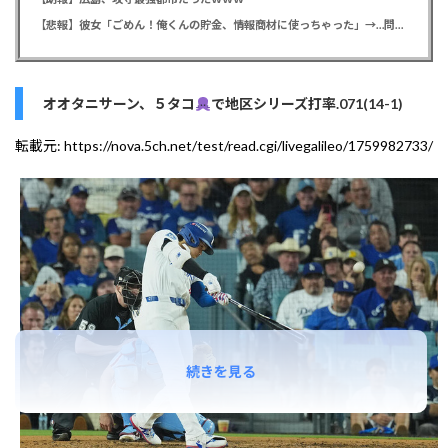
【悲報】彼女「ごめん！俺くんの貯金、情報商材に使っちゃった」→…問い詰めたらギャン泣きされたんだが俺が悪いのか？
オオタニサーン、５タコ
で地区シリーズ打率.071(14-1)
転載元:
https://nova.5ch.net/test/read.cgi/livegalileo/1759982733/
続きを見る