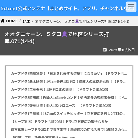
コ
ナ
5ch.net公式アンテナ【まとめサイト、アプリ、チャンネルなど】
ン
ビ
テ
ゲ
HOME
ン
ー
野球
オオタニサーン、５タコ
で地区シリーズ打率.071(14-1)
ツ
シ
オオタニサーン、５タコ
で地区シリーズ打
へ
ョ
ス
ン
率.071(14-1)
キ
に
2025年10月9日
ッ
移
プ
動
カープドラ6西川篤夢！「日本を代表する遊撃手になりたい」【ドラフト会議2025】
カープドラ5赤木晴哉！191cm最速153キロ！佛教大の本格派右腕！【ドラフト会議2025】
カープドラ4工藤泰己！159キロ北の剛腕！【ドラフト会議2025】
カープドラ3勝田成！近畿大163cmセカンド！菊池涼介の後継者候補！【ドラフト会議2025】
カープドラ2齊藤汰直！亜大152キロエース！【ドラフト会議2025】
カープドラ1平川蓮！187cmのスイッチヒッター！立石正広を外し2度目の重複も新井監督がクジを引き当てる！【ドラフト会議2025】
【カープ実況】ドラフト会議2025！ドラ1立石正広の獲得なるか
緒方孝市カープドラ3指名で青学出禁！澤﨑俊和の逆指名まで10年間スカウト出禁
【朗報】広島、攻守最強都市だったｗｗｗ