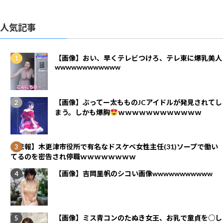
人気記事
【画像】おい、早くテレビつけろ、テレ東に爆乳美人
wwwwwwwwwwww
【画像】ぶってー太もものJCアイドルが発見されてし
まう。しかも爆胸
ｗｗｗｗｗｗｗｗｗｗｗｗ
【悲報】木更津市役所で有名なドスケベ女性主任(31)ソープで働い
てるのを密告され停職ｗｗｗｗｗｗｗｗ
【画像】吉岡里帆のシコい画像wwwwwwwwwww
【画像】ミス青コンのたぬき女王、お乳で童貞を○し