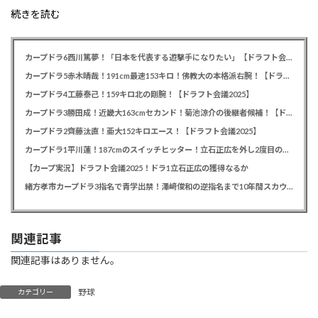
続きを読む
カープドラ6西川篤夢！「日本を代表する遊撃手になりたい」【ドラフト会議2025】
カープドラ5赤木晴哉！191cm最速153キロ！佛教大の本格派右腕！【ドラフト会議2025】
カープドラ4工藤泰己！159キロ北の剛腕！【ドラフト会議2025】
カープドラ3勝田成！近畿大163cmセカンド！菊池涼介の後継者候補！【ドラフト会議2025】
カープドラ2齊藤汰直！亜大152キロエース！【ドラフト会議2025】
カープドラ1平川蓮！187cmのスイッチヒッター！立石正広を外し2度目の重複も新井監督がクジを引き当てる！【ドラフト会議2025】
【カープ実況】ドラフト会議2025！ドラ1立石正広の獲得なるか
緒方孝市カープドラ3指名で青学出禁！澤﨑俊和の逆指名まで10年間スカウト出禁
関連記事
関連記事はありません。
野球
カテゴリー