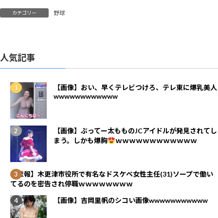
野球
カテゴリー
人気記事
【画像】おい、早くテレビつけろ、テレ東に爆乳美人
wwwwwwwwwwww
【画像】ぶってー太もものJCアイドルが発見されてし
まう。しかも爆胸
ｗｗｗｗｗｗｗｗｗｗｗｗ
【悲報】木更津市役所で有名なドスケベ女性主任(31)ソープで働い
てるのを密告され停職ｗｗｗｗｗｗｗｗ
【画像】吉岡里帆のシコい画像wwwwwwwwwww