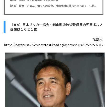
【悲報】彼女「ごめん！俺くんの貯金、情報商材に使っちゃった」→…問い詰めたらギャン泣きされたんだが俺が悪いのか？
【JFA】日本サッカー協会・影山雅永技術委員長の児童ポルノ
画像は１６２１枚
転載元:
https://hayabusa9.5ch.net/test/read.cgi/mnewsplus/1759960740/