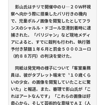
影山氏はチリで開催中のＵ―２０Ｗ杯視
察へ向かう際に搭乗したパリ行きの機内
で、児童ポルノ画像を閲覧したとしてフラ
ンスのシャルル・ドゴール空港到着時に逮
捕された。「パリジャン」など現地メディ
アによると、すでに裁判も行われ、執行猶
予付き禁錮１年６月と罰金５０００ユーロ
（約８８万円）の判決を受けた。
同紙は発覚時の様子について「客室乗務
員は、彼がタブレット端末で〝１０歳くら
いの少女〟の画像を閲覧していたことに驚
いた」と報道。また、審理で影山氏が「こ
れはアートなんです」「これらの画像は好
奇心から、そして芸術的な意味でＡＩ（人