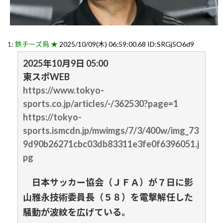
1:
鉄チーズ烏 ★
2025/10/09(木) 06:59:00.68 ID:SRGj5O6d9
2025年10月9日 05:00
東スポWEB
https://www.tokyo-
sports.co.jp/articles/-/362530?page=1
https://tokyo-
sports.ismcdn.jp/mwimgs/7/3/400w/img_73
9d90b26271cbc03db83311e3fe0f6396051.j
pg
日本サッカー協会（ＪＦＡ）が７日に影
山雅永技術委員長（５８）を電撃解任した
騒動が波紋を広げている。