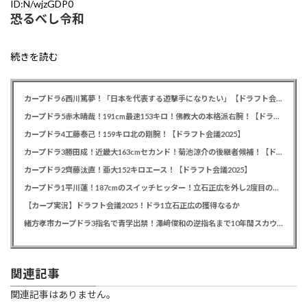
ID:N/wjzGDP0
恐るべし令和
続きを読む
カープドラ6西川篤夢！「日本を代表する遊撃手になりたい」【ドラフト会議2025】
カープドラ5赤木晴哉！191cm最速153キロ！佛教大の本格派右腕！【ドラフト会議2025】
カープドラ4工藤泰己！159キロ北の剛腕！【ドラフト会議2025】
カープドラ3勝田成！近畿大163cmセカンド！菊池涼介の後継者候補！【ドラフト会議2025】
カープドラ2齊藤汰直！亜大152キロエース！【ドラフト会議2025】
カープドラ1平川蓮！187cmのスイッチヒッター！立石正広を外し2度目の重複も新井監督がクジを引き当てる！【ドラフト会議2025】
【カープ実況】ドラフト会議2025！ドラ1立石正広の獲得なるか
緒方孝市カープドラ3指名で青学出禁！澤﨑俊和の逆指名まで10年間スカウト出禁
関連記事
関連記事はありません。