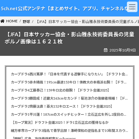
コ
ナ
5ch.net公式アンテナ【まとめサイト、アプリ、チャンネルなど】
ン
ビ
テ
ゲ
HOME
ン
ー
野球
【JFA】日本サッカー協会・影山雅永技術委員長の児童ポルノ
ツ
シ
【JFA】日本サッカー協会・影山雅永技術委員長の児童
へ
ョ
ス
ン
ポルノ画像は１６２１枚
キ
に
2025年10月9日
ッ
移
プ
動
カープドラ6西川篤夢！「日本を代表する遊撃手になりたい」【ドラフト会議2025】
カープドラ5赤木晴哉！191cm最速153キロ！佛教大の本格派右腕！【ドラフト会議2025】
カープドラ4工藤泰己！159キロ北の剛腕！【ドラフト会議2025】
カープドラ3勝田成！近畿大163cmセカンド！菊池涼介の後継者候補！【ドラフト会議2025】
カープドラ2齊藤汰直！亜大152キロエース！【ドラフト会議2025】
カープドラ1平川蓮！187cmのスイッチヒッター！立石正広を外し2度目の重複も新井監督がクジを引き当てる！【ドラフト会議2025】
【カープ実況】ドラフト会議2025！ドラ1立石正広の獲得なるか
緒方孝市カープドラ3指名で青学出禁！澤﨑俊和の逆指名まで10年間スカウト出禁
【朗報】広島、攻守最強都市だったｗｗｗ