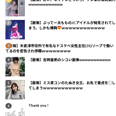
wwwwwwwwwwww
【画像】ぶってー太もものJCアイドルが発見されてし
まう。しかも爆胸
ｗｗｗｗｗｗｗｗｗｗｗｗ
【悲報】木更津市役所で有名なドスケベ女性主任(31)ソープで働い
てるのを密告され停職ｗｗｗｗｗｗｗｗ
【画像】吉岡里帆のシコい画像wwwwwwwwwww
【画像】ミス青コンのたぬき女王、お乳で童貞を○し
てしまうｗｗｗｗｗｗｗｗｗｗｗ
Thank you !