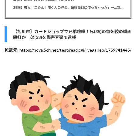
【悲報】彼女「ごめん！俺くんの貯金、情報商材に使っちゃった」→…問い詰めたらギャン泣きされたんだが俺が悪いのか？
【旭川市】カードショップで兄弟喧嘩！兄(35)の首を絞め顔面
殴打か 弟(33)を傷害容疑で逮捕
転載元:
https://nova.5ch.net/test/read.cgi/livegalileo/1759941445/