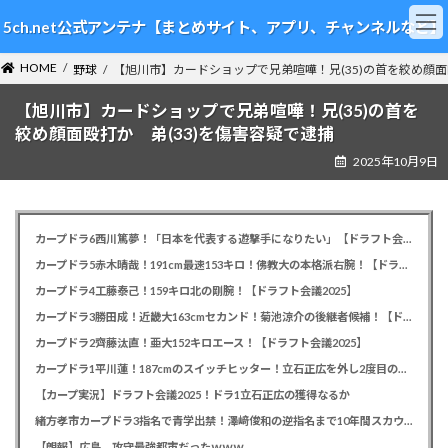
コ
ナ
5ch.net公式アンテナ【まとめサイト、アプリ、チャンネルなど】
ン
ビ
テ
ゲ
HOME
ン
ー
野球
【旭川市】カードショップで兄弟喧嘩！兄(35)の首を絞め顔面
ツ
シ
【旭川市】カードショップで兄弟喧嘩！兄(35)の首を
へ
ョ
ス
ン
絞め顔面殴打か 弟(33)を傷害容疑で逮捕
キ
に
2025年10月9日
ッ
移
プ
動
カープドラ6西川篤夢！「日本を代表する遊撃手になりたい」【ドラフト会議2025】
カープドラ5赤木晴哉！191cm最速153キロ！佛教大の本格派右腕！【ドラフト会議2025】
カープドラ4工藤泰己！159キロ北の剛腕！【ドラフト会議2025】
カープドラ3勝田成！近畿大163cmセカンド！菊池涼介の後継者候補！【ドラフト会議2025】
カープドラ2齊藤汰直！亜大152キロエース！【ドラフト会議2025】
カープドラ1平川蓮！187cmのスイッチヒッター！立石正広を外し2度目の重複も新井監督がクジを引き当てる！【ドラフト会議2025】
【カープ実況】ドラフト会議2025！ドラ1立石正広の獲得なるか
緒方孝市カープドラ3指名で青学出禁！澤﨑俊和の逆指名まで10年間スカウト出禁
【朗報】広島、攻守最強都市だったｗｗｗ