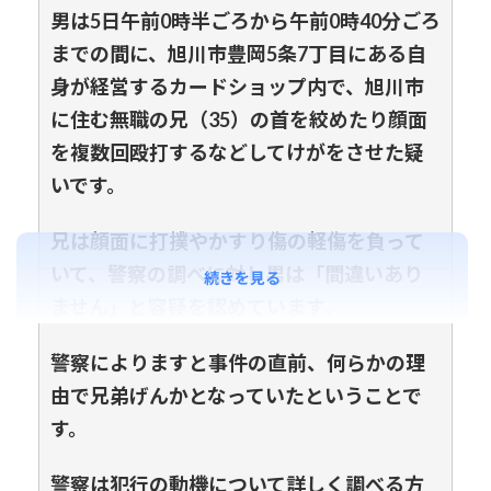
男は5日午前0時半ごろから午前0時40分ごろ
までの間に、旭川市豊岡5条7丁目にある自
身が経営するカードショップ内で、旭川市
に住む無職の兄（35）の首を絞めたり顔面
を複数回殴打するなどしてけがをさせた疑
いです。
兄は顔面に打撲やかすり傷の軽傷を負って
いて、警察の調べに対し男は「間違いあり
続きを見る
ません」と容疑を認めています。
警察によりますと事件の直前、何らかの理
由で兄弟げんかとなっていたということで
す。
警察は犯行の動機について詳しく調べる方