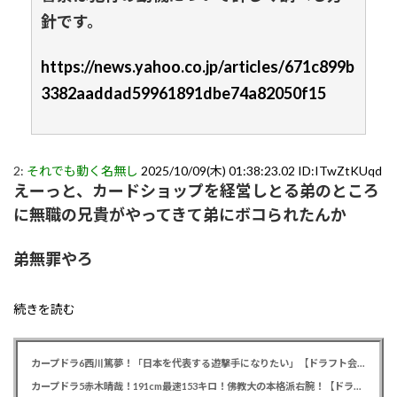
針です。
https://news.yahoo.co.jp/articles/671c899b
3382aaddad59961891dbe74a82050f15
2:
それでも動く名無し
2025/10/09(木) 01:38:23.02 ID:ITwZtKUqd
えーっと、カードショップを経営しとる弟のところ
に無職の兄貴がやってきて弟にボコられたんか
弟無罪やろ
続きを読む
カープドラ6西川篤夢！「日本を代表する遊撃手になりたい」【ドラフト会議2025】
カープドラ5赤木晴哉！191cm最速153キロ！佛教大の本格派右腕！【ドラフト会議2025】