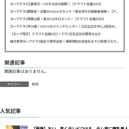
カープドラ4工藤泰己！159キロ北の剛腕！【ドラフト会議2025】
カープドラ3勝田成！近畿大163cmセカンド！菊池涼介の後継者候補！【ドラフト会議2025】
カープドラ2齊藤汰直！亜大152キロエース！【ドラフト会議2025】
カープドラ1平川蓮！187cmのスイッチヒッター！立石正広を外し2度目の重複も新井監督がクジを引き当てる！【ドラフト会議2025】
【カープ実況】ドラフト会議2025！ドラ1立石正広の獲得なるか
緒方孝市カープドラ3指名で青学出禁！澤﨑俊和の逆指名まで10年間スカウト出禁
関連記事
関連記事はありません。
野球
カテゴリー
人気記事
【画像】おい、早くテレビつけろ、テレ東に爆乳美人