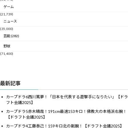
ゲーム
(21,739)
ニュース
(35,000)
芸能 (282)
野球
(71,400)
最新記事
カープドラ6西川篤夢！「日本を代表する遊撃手になりたい」【ドラ
フト会議2025】
カープドラ5赤木晴哉！191cm最速153キロ！佛教大の本格派右腕！
【ドラフト会議2025】
カープドラ4工藤泰己！159キロ北の剛腕！【ドラフト会議2025】