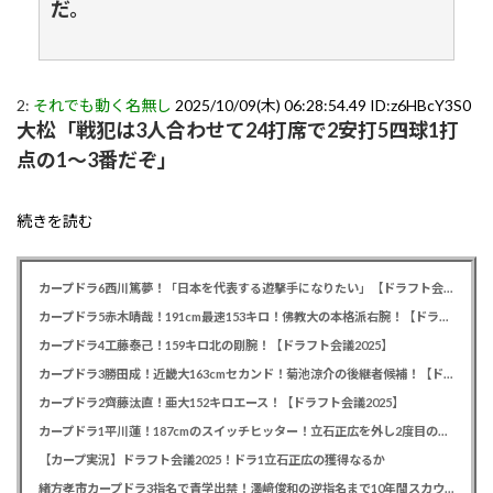
だ。
2:
それでも動く名無し
2025/10/09(木) 06:28:54.49 ID:z6HBcY3S0
大松「戦犯は3人合わせて24打席で2安打5四球1打
点の1～3番だぞ」
続きを読む
カープドラ6西川篤夢！「日本を代表する遊撃手になりたい」【ドラフト会議2025】
カープドラ5赤木晴哉！191cm最速153キロ！佛教大の本格派右腕！【ドラフト会議2025】
カープドラ4工藤泰己！159キロ北の剛腕！【ドラフト会議2025】
カープドラ3勝田成！近畿大163cmセカンド！菊池涼介の後継者候補！【ドラフト会議2025】
カープドラ2齊藤汰直！亜大152キロエース！【ドラフト会議2025】
カープドラ1平川蓮！187cmのスイッチヒッター！立石正広を外し2度目の重複も新井監督がクジを引き当てる！【ドラフト会議2025】
【カープ実況】ドラフト会議2025！ドラ1立石正広の獲得なるか
緒方孝市カープドラ3指名で青学出禁！澤﨑俊和の逆指名まで10年間スカウト出禁