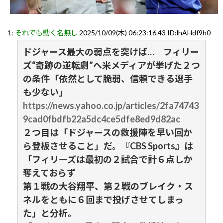
1:
それでも動く名無し
2025/10/09(木) 06:23:16.43 ID:lhAHdf9h0
ドジャース最大の弱点を突けば… フィリー
ズ“奇跡の逆転劇”へ米メディアが挙げた２つ
の条件「依然として脆弱、信頼できる選手
も少ない」
https://news.yahoo.co.jp/articles/2fa74743
9cad0fbdfb22a5dc4ce5dfe8ed9d82ac
２つ目は「ドジャースの救援陣を早い回か
ら登板させること」だ。『CBS Sports』は
「フィリーズは最初の２試合で計６点しか
奪えておらず
第１戦の大谷翔平、第２戦のブレイク・ス
ネルをともに６回まで投げさせてしまっ
た」と分析。