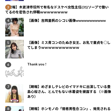
【悲報】木更津市役所で有名なドスケベ女性主任(31)ソープで働い
てるのを密告され停職ｗｗｗｗｗｗｗｗ
【画像】吉岡里帆のシコい画像wwwwwwwwwww
【画像】ミス青コンのたぬき女王、お乳で童貞を○し
てしまうｗｗｗｗｗｗｗｗｗｗｗ
Thank you !
【朗報】めざましテレビのイマドキに出演している豊
島心桜さん、とんでもない水着姿を披露する （※画像
あり）
【朗報】ホンモノの「弱者男性合コン」、発見される