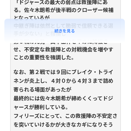
「ドジャースの最大の弱点は救援陣にあ
る。佐々木朗希が後半戦のクローザー候補
となっているが
中継ぎ陣は依然として脆弱で信頼できる選
続きを見る
手が少ない」と指摘し
第３戦の先発・山本由伸を早めに降板さ
せ、不安定な救援陣との対戦機会を増やす
ことの重要性を強調した。
なお、第２戦では９回にブレイク・トライ
ネンが炎上し、４対０から４対３まで詰め
寄られる場面があったが
最終的には佐々木朗希が締めくくってドジ
ャースが勝利している。
フィリーズにとって、この救援陣の不安定さ
を突いていけるかが大きなカギになりそう