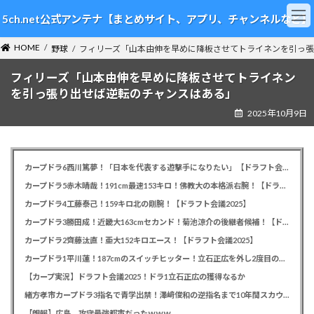
コ
ナ
5ch.net公式アンテナ【まとめサイト、アプリ、チャンネルなど】
ン
ビ
テ
ゲ
HOME
ン
ー
野球
フィリーズ「山本由伸を早めに降板させてトライネンを引っ
ツ
シ
フィリーズ「山本由伸を早めに降板させてトライネン
へ
ョ
ス
ン
を引っ張り出せば逆転のチャンスはある」
キ
に
2025年10月9日
ッ
移
プ
動
カープドラ6西川篤夢！「日本を代表する遊撃手になりたい」【ドラフト会議2025】
カープドラ5赤木晴哉！191cm最速153キロ！佛教大の本格派右腕！【ドラフト会議2025】
カープドラ4工藤泰己！159キロ北の剛腕！【ドラフト会議2025】
カープドラ3勝田成！近畿大163cmセカンド！菊池涼介の後継者候補！【ドラフト会議2025】
カープドラ2齊藤汰直！亜大152キロエース！【ドラフト会議2025】
カープドラ1平川蓮！187cmのスイッチヒッター！立石正広を外し2度目の重複も新井監督がクジを引き当てる！【ドラフト会議2025】
【カープ実況】ドラフト会議2025！ドラ1立石正広の獲得なるか
緒方孝市カープドラ3指名で青学出禁！澤﨑俊和の逆指名まで10年間スカウト出禁
【朗報】広島、攻守最強都市だったｗｗｗ