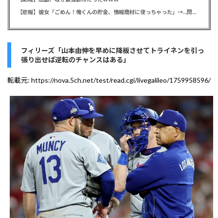
【悲報】彼女「ごめん！俺くんの貯金、情報商材に使っちゃった」→…問い詰めたらギャン泣きされたんだが俺が悪いのか？
フィリーズ「山本由伸を早めに降板させてトライネンを引っ
張り出せば逆転のチャンスはある」
転載元:
https://nova.5ch.net/test/read.cgi/livegalileo/1759958596/