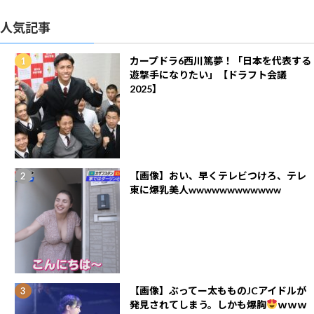
人気記事
カープドラ6西川篤夢！「日本を代表する
遊撃手になりたい」【ドラフト会議
2025】
【画像】おい、早くテレビつけろ、テレ
東に爆乳美人wwwwwwwwwwww
【画像】ぶってー太もものJCアイドルが
発見されてしまう。しかも爆胸
ｗｗｗ