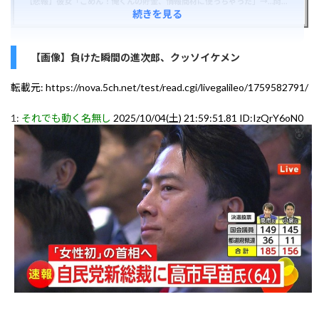
【悲報】彼女「ごめん！俺くんの貯金、情報商材に使っちゃった」→…問い詰めたらギャン泣きされたんだが俺が悪いのか？
続きを見る
【画像】負けた瞬間の進次郎、クッソイケメン
転載元:
https://nova.5ch.net/test/read.cgi/livegalileo/1759582791/
1:
それでも動く名無し
2025/10/04(土) 21:59:51.81 ID:IzQrY6oN0