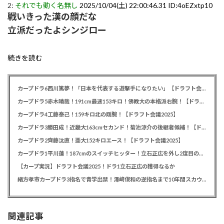
2:
それでも動く名無し
2025/10/04(土) 22:00:46.31 ID:4oEZxtp10
戦いきった漢の顔だな
立派だったよシンジロー
続きを読む
カープドラ6西川篤夢！「日本を代表する遊撃手になりたい」【ドラフト会議2025】
カープドラ5赤木晴哉！191cm最速153キロ！佛教大の本格派右腕！【ドラフト会議2025】
カープドラ4工藤泰己！159キロ北の剛腕！【ドラフト会議2025】
カープドラ3勝田成！近畿大163cmセカンド！菊池涼介の後継者候補！【ドラフト会議2025】
カープドラ2齊藤汰直！亜大152キロエース！【ドラフト会議2025】
カープドラ1平川蓮！187cmのスイッチヒッター！立石正広を外し2度目の重複も新井監督がクジを引き当てる！【ドラフト会議2025】
【カープ実況】ドラフト会議2025！ドラ1立石正広の獲得なるか
緒方孝市カープドラ3指名で青学出禁！澤﨑俊和の逆指名まで10年間スカウト出禁
関連記事