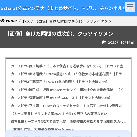
コ
ナ
5ch.net公式アンテナ【まとめサイト、アプリ、チャンネルなど】
ン
ビ
テ
ゲ
HOME
ン
ー
野球
【画像】負けた瞬間の進次郎、クッソイケメン
ツ
シ
【画像】負けた瞬間の進次郎、クッソイケメン
へ
ョ
ス
ン
2025年10月4日
キ
に
ッ
移
プ
動
カープドラ6西川篤夢！「日本を代表する遊撃手になりたい」【ドラフト会議2025】
カープドラ5赤木晴哉！191cm最速153キロ！佛教大の本格派右腕！【ドラフト会議2025】
カープドラ4工藤泰己！159キロ北の剛腕！【ドラフト会議2025】
カープドラ3勝田成！近畿大163cmセカンド！菊池涼介の後継者候補！【ドラフト会議2025】
カープドラ2齊藤汰直！亜大152キロエース！【ドラフト会議2025】
カープドラ1平川蓮！187cmのスイッチヒッター！立石正広を外し2度目の重複も新井監督がクジを引き当てる！【ドラフト会議2025】
【カープ実況】ドラフト会議2025！ドラ1立石正広の獲得なるか
緒方孝市カープドラ3指名で青学出禁！澤﨑俊和の逆指名まで10年間スカウト出禁
【朗報】広島、攻守最強都市だったｗｗｗ