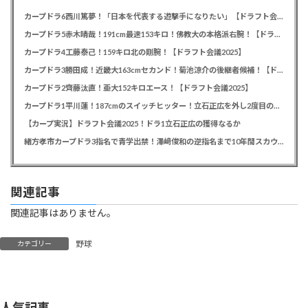
カープドラ6西川篤夢！「日本を代表する遊撃手になりたい」【ドラフト会議2025】
カープドラ5赤木晴哉！191cm最速153キロ！佛教大の本格派右腕！【ドラフト会議2025】
カープドラ4工藤泰己！159キロ北の剛腕！【ドラフト会議2025】
カープドラ3勝田成！近畿大163cmセカンド！菊池涼介の後継者候補！【ドラフト会議2025】
カープドラ2齊藤汰直！亜大152キロエース！【ドラフト会議2025】
カープドラ1平川蓮！187cmのスイッチヒッター！立石正広を外し2度目の重複も新井監督がクジを引き当てる！【ドラフト会議2025】
【カープ実況】ドラフト会議2025！ドラ1立石正広の獲得なるか
緒方孝市カープドラ3指名で青学出禁！澤﨑俊和の逆指名まで10年間スカウト出禁
関連記事
関連記事はありません。
野球
カテゴリー
人気記事