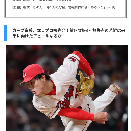
【悲報】彼女「ごめん！俺くんの貯金、情報商材に使っちゃった」→…問い詰めたらギャン泣きされたんだが俺が悪いのか？
カープ斉藤、本日プロ初先発！前回登板6回無失点の若鯉は来
季に向けたアピールなるか