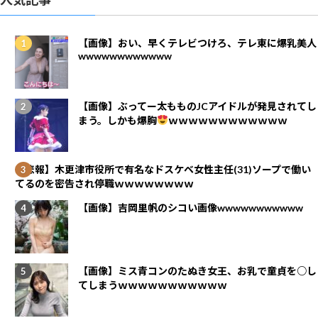
【画像】おい、早くテレビつけろ、テレ東に爆乳美人
wwwwwwwwwwww
【画像】ぶってー太もものJCアイドルが発見されてし
まう。しかも爆胸
ｗｗｗｗｗｗｗｗｗｗｗｗ
【悲報】木更津市役所で有名なドスケベ女性主任(31)ソープで働い
てるのを密告され停職ｗｗｗｗｗｗｗｗ
【画像】吉岡里帆のシコい画像wwwwwwwwwww
【画像】ミス青コンのたぬき女王、お乳で童貞を○し
てしまうｗｗｗｗｗｗｗｗｗｗｗ