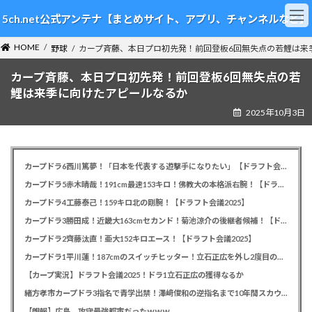
コ
ナ
5ch.net公式アンテナ【まとめサイト、アプリ、チャンネルなど】
ン
ビ
テ
ゲ
HOME
ン
ー
野球
カープ斉藤、本日プロ初先発！前回登板6回無失点の若鯉は来
ツ
シ
カープ斉藤、本日プロ初先発！前回登板6回無失点の若
へ
ョ
ス
ン
鯉は来季に向けたアピールなるか
キ
に
2025年10月3日
ッ
移
プ
動
カープドラ6西川篤夢！「日本を代表する遊撃手になりたい」【ドラフト会議2025】
カープドラ5赤木晴哉！191cm最速153キロ！佛教大の本格派右腕！【ドラフト会議2025】
カープドラ4工藤泰己！159キロ北の剛腕！【ドラフト会議2025】
カープドラ3勝田成！近畿大163cmセカンド！菊池涼介の後継者候補！【ドラフト会議2025】
カープドラ2齊藤汰直！亜大152キロエース！【ドラフト会議2025】
カープドラ1平川蓮！187cmのスイッチヒッター！立石正広を外し2度目の重複も新井監督がクジを引き当てる！【ドラフト会議2025】
【カープ実況】ドラフト会議2025！ドラ1立石正広の獲得なるか
緒方孝市カープドラ3指名で青学出禁！澤﨑俊和の逆指名まで10年間スカウト出禁
【朗報】広島、攻守最強都市だったｗｗｗ