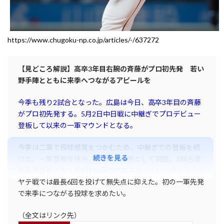
https://www.chugoku-np.co.jp/articles/-/637272
【見どころ解説】高卒3年目右腕の斉藤がプロ初先発 若い
野手陣とともに来季へつながるアピールを
今季も残り2試合となった。広島は今日、高卒3年目の斉藤
がプロ初先発する。5月2日中日戦に中継ぎでプロデビュー
登板して以来の一軍マウンドとなる。
今季は二軍で投球感覚をつかむため、中継ぎでの登板を続
続きを見る
けた。一軍登板を挟み、8月から先発として調整。3試合連
続先発登板となった9月26日のウエスタン・リーグくふうハ
ヤテ戦では最長6回を投げて無失点に抑えた。初の一軍先発
で来季につながる投球を求めたい。
（全文はリンク先）