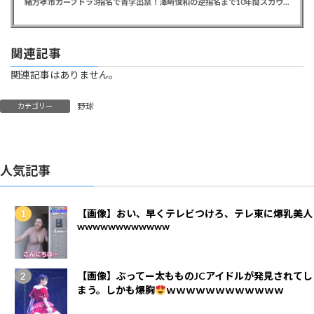
緒方孝市カープドラ3指名で青学出禁！澤﨑俊和の逆指名まで10年間スカウト出禁
関連記事
関連記事はありません。
野球
カテゴリー
人気記事
【画像】おい、早くテレビつけろ、テレ東に爆乳美人
wwwwwwwwwwww
【画像】ぶってー太もものJCアイドルが発見されてし
まう。しかも爆胸
ｗｗｗｗｗｗｗｗｗｗｗｗ