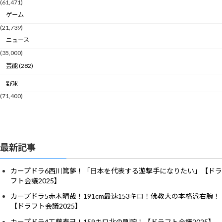
(61,471)
ゲーム
(21,739)
ニュース
(35,000)
芸能 (282)
野球
(71,400)
最新記事
カープドラ6西川篤夢！「日本を代表する遊撃手になりたい」【ドラ
フト会議2025】
カープドラ5赤木晴哉！191cm最速153キロ！佛教大の本格派右腕！
【ドラフト会議2025】
カープドラ4工藤泰己！159キロ北の剛腕！【ドラフト会議2025】