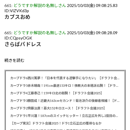
661:
どうですか解説の名無しさん
2025/10/03(金) 09:08:25.83
ID:ViZVKd3p
カブスおめ
665:
どうですか解説の名無しさん
2025/10/03(金) 09:08:28.09
ID:CQpsyOGK
さらばパドレス
続きを読む
カープドラ6西川篤夢！「日本を代表する遊撃手になりたい」【ドラフト会議2025】
カープドラ5赤木晴哉！191cm最速153キロ！佛教大の本格派右腕！【ドラフト会議2025】
カープドラ4工藤泰己！159キロ北の剛腕！【ドラフト会議2025】
カープドラ3勝田成！近畿大163cmセカンド！菊池涼介の後継者候補！【ドラフト会議2025】
カープドラ2齊藤汰直！亜大152キロエース！【ドラフト会議2025】
カープドラ1平川蓮！187cmのスイッチヒッター！立石正広を外し2度目の重複も新井監督がクジを引き当てる！【ドラフト会議2025】
【カープ実況】ドラフト会議2025！ドラ1立石正広の獲得なるか