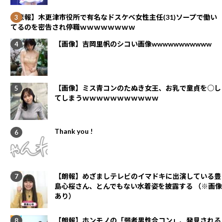
【悲報】木更津市役所で有名なドスケベ女性主任(31)ソープで働い
てるのを密告され停職ｗｗｗｗｗｗｗｗ
【画像】吉岡里帆のシコい画像wwwwwwwwwww
【画像】ミス青コンのたぬき女王、お乳で童貞を○し
てしまうｗｗｗｗｗｗｗｗｗｗｗ
Thank you !
【朗報】めざましテレビのイマドキに出演している豊
島心桜さん、とんでもない水着姿を披露する （※画像
あり）
【朗報】ホンモノの「弱者男性合コン」、発見される