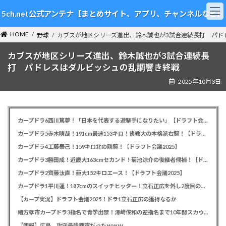
コ
ナ
5ch.net公式アンテナ【まとめサイト、アプリ、チャンネルなど】
ン
ビ
テ
ゲ
HOME
ン
ー
野球
カブスが地区シリーズ進出、鈴木誠也が3試合連続長打 パド
ツ
シ
カブスが地区シリーズ進出、鈴木誠也が3試合連続長
へ
ョ
ス
ン
打 パドレスはダルビッシュの乱調響き終戦
キ
に
2025年10月3日
ッ
移
プ
動
カープドラ6西川篤夢！「日本を代表する遊撃手になりたい」【ドラフト会議2025】
カープドラ5赤木晴哉！191cm最速153キロ！佛教大の本格派右腕！【ドラフト会議2025】
カープドラ4工藤泰己！159キロ北の剛腕！【ドラフト会議2025】
カープドラ3勝田成！近畿大163cmセカンド！菊池涼介の後継者候補！【ドラフト会議2025】
カープドラ2齊藤汰直！亜大152キロエース！【ドラフト会議2025】
カープドラ1平川蓮！187cmのスイッチヒッター！立石正広を外し2度目の重複も新井監督がクジを引き当てる！【ドラフト会議2025】
【カープ実況】ドラフト会議2025！ドラ1立石正広の獲得なるか
緒方孝市カープドラ3指名で青学出禁！澤﨑俊和の逆指名まで10年間スカウト出禁
【朗報】広島、攻守最強都市だったｗｗｗ