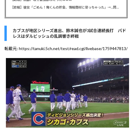
【悲報】彼女「ごめん！俺くんの貯金、情報商材に使っちゃった」→…問い詰めたらギャン泣きされたんだが俺が悪いのか？
カブスが地区シリーズ進出、鈴木誠也が3試合連続長打 パド
レスはダルビッシュの乱調響き終戦
転載元:
https://tanuki.5ch.net/test/read.cgi/livebase/1759447813/