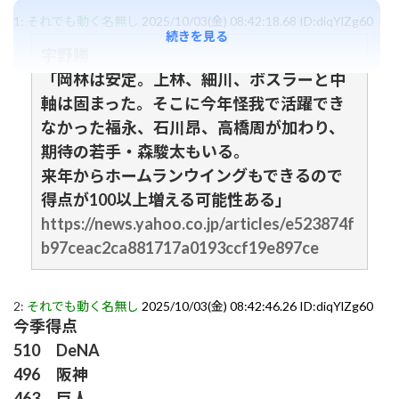
1:
それでも動く名無し
2025/10/03(金) 08:42:18.68 ID:diqYlZg60
続きを見る
宇野勝
「岡林は安定。上林、細川、ボスラーと中
軸は固まった。そこに今年怪我で活躍でき
なかった福永、石川昂、高橋周が加わり、
期待の若手・森駿太もいる。
来年からホームランウイングもできるので
得点が100以上増える可能性ある」
https://news.yahoo.co.jp/articles/e523874f
b97ceac2ca881717a0193ccf19e897ce
2:
それでも動く名無し
2025/10/03(金) 08:42:46.26 ID:diqYlZg60
今季得点
510 DeNA
496 阪神
463 巨人