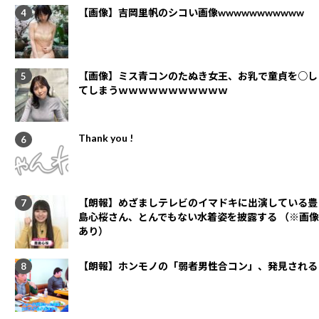
【画像】吉岡里帆のシコい画像wwwwwwwwwww
【画像】ミス青コンのたぬき女王、お乳で童貞を○し
てしまうｗｗｗｗｗｗｗｗｗｗｗ
Thank you !
【朗報】めざましテレビのイマドキに出演している豊
島心桜さん、とんでもない水着姿を披露する （※画像
あり）
【朗報】ホンモノの「弱者男性合コン」、発見される