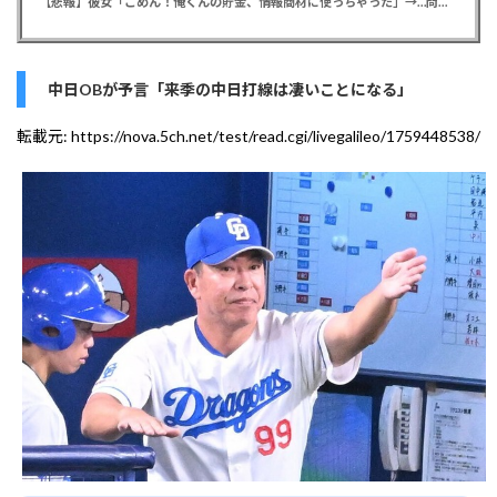
【悲報】彼女「ごめん！俺くんの貯金、情報商材に使っちゃった」→…問い詰めたらギャン泣きされたんだが俺が悪いのか？
中日OBが予言「来季の中日打線は凄いことになる」
転載元:
https://nova.5ch.net/test/read.cgi/livegalileo/1759448538/