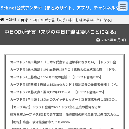
コ
ナ
5ch.net公式アンテナ【まとめサイト、アプリ、チャンネルなど】
ン
ビ
テ
ゲ
HOME
ン
ー
野球
中日OBが予言「来季の中日打線は凄いことになる」
ツ
シ
中日OBが予言「来季の中日打線は凄いことになる」
へ
ョ
ス
ン
2025年10月3日
キ
に
ッ
移
プ
動
カープドラ6西川篤夢！「日本を代表する遊撃手になりたい」【ドラフト会議2025】
カープドラ5赤木晴哉！191cm最速153キロ！佛教大の本格派右腕！【ドラフト会議2025】
カープドラ4工藤泰己！159キロ北の剛腕！【ドラフト会議2025】
カープドラ3勝田成！近畿大163cmセカンド！菊池涼介の後継者候補！【ドラフト会議2025】
カープドラ2齊藤汰直！亜大152キロエース！【ドラフト会議2025】
カープドラ1平川蓮！187cmのスイッチヒッター！立石正広を外し2度目の重複も新井監督がクジを引き当てる！【ドラフト会議2025】
【カープ実況】ドラフト会議2025！ドラ1立石正広の獲得なるか
緒方孝市カープドラ3指名で青学出禁！澤﨑俊和の逆指名まで10年間スカウト出禁
【朗報】広島、攻守最強都市だったｗｗｗ