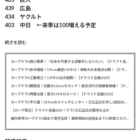
439 広島
434 ヤクルト
403 中日 ←来季は100増える予定
続きを読む
カープドラ6西川篤夢！「日本を代表する遊撃手になりたい」【ドラフト会議2025】
カープドラ5赤木晴哉！191cm最速153キロ！佛教大の本格派右腕！【ドラフト会議2025】
カープドラ4工藤泰己！159キロ北の剛腕！【ドラフト会議2025】
カープドラ3勝田成！近畿大163cmセカンド！菊池涼介の後継者候補！【ドラフト会議2025】
カープドラ2齊藤汰直！亜大152キロエース！【ドラフト会議2025】
カープドラ1平川蓮！187cmのスイッチヒッター！立石正広を外し2度目の重複も新井監督がクジを引き当てる！【ドラフト会議2025】
【カープ実況】ドラフト会議2025！ドラ1立石正広の獲得なるか
緒方孝市カープドラ3指名で青学出禁！澤﨑俊和の逆指名まで10年間スカウト出禁