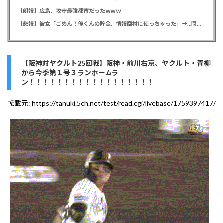
【朗報】広島、攻守最強都市だったｗｗｗ
【悲報】彼女「ごめん！俺くんの貯金、情報商材に使っちゃった」→…問い詰めたらギャン泣きされたんだが俺が悪いのか？
【阪神対ヤクルト25回戦】阪神・前川右京、ヤクルト・青柳
から今季第１号３ランホームラ
ン！！！！！！！！！！！！！！！！！！
転載元:
https://tanuki.5ch.net/test/read.cgi/livebase/1759397417/