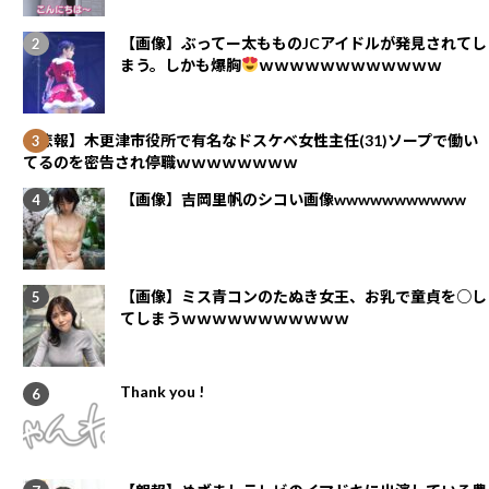
【画像】ぶってー太もものJCアイドルが発見されてし
まう。しかも爆胸
ｗｗｗｗｗｗｗｗｗｗｗｗ
【悲報】木更津市役所で有名なドスケベ女性主任(31)ソープで働い
てるのを密告され停職ｗｗｗｗｗｗｗｗ
【画像】吉岡里帆のシコい画像wwwwwwwwwww
【画像】ミス青コンのたぬき女王、お乳で童貞を○し
てしまうｗｗｗｗｗｗｗｗｗｗｗ
Thank you !