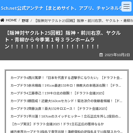
コ
ナ
5ch.net公式アンテナ【まとめサイト、アプリ、チャンネルなど】
ン
ビ
テ
ゲ
HOME
ン
ー
野球
【阪神対ヤクルト25回戦】阪神・前川右京、ヤクルト・青柳
ツ
シ
【阪神対ヤクルト25回戦】阪神・前川右京、ヤクル
へ
ョ
ス
ン
ト・青柳から今季第１号３ランホームラ
キ
に
ン！！！！！！！！！！！！！！！！！！
ッ
移
2025年10月2日
プ
動
カープドラ6西川篤夢！「日本を代表する遊撃手になりたい」【ドラフト会議2025】
カープドラ5赤木晴哉！191cm最速153キロ！佛教大の本格派右腕！【ドラフト会議2025】
カープドラ4工藤泰己！159キロ北の剛腕！【ドラフト会議2025】
カープドラ3勝田成！近畿大163cmセカンド！菊池涼介の後継者候補！【ドラフト会議2025】
カープドラ2齊藤汰直！亜大152キロエース！【ドラフト会議2025】
カープドラ1平川蓮！187cmのスイッチヒッター！立石正広を外し2度目の重複も新井監督がクジを引き当てる！【ドラフト会議2025】
【カープ実況】ドラフト会議2025！ドラ1立石正広の獲得なるか
緒方孝市カープドラ3指名で青学出禁！澤﨑俊和の逆指名まで10年間スカウト出禁