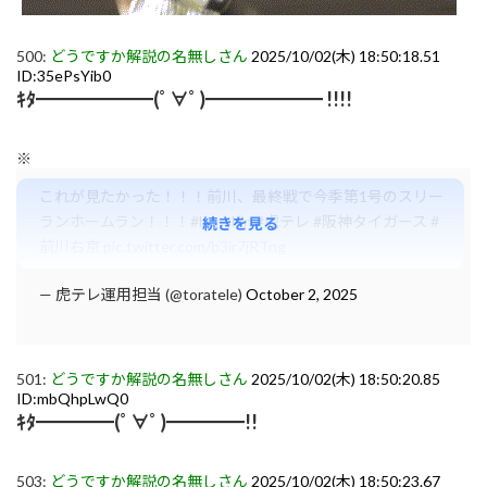
500:
どうですか解説の名無しさん
2025/10/02(木) 18:50:18.51
ID:35ePsYib0
ｷﾀ━━━━━━(ﾟ∀ﾟ)━━━━━━ !!!!
※
これが見たかった！！！前川、最終戦で今季第1号のスリー
ランホームラン！！！
#hanshin
#虎テレ
#阪神タイガース
#
続きを見る
前川右京
pic.twitter.com/b3ir7jRTng
— 虎テレ運用担当 (@toratele)
October 2, 2025
501:
どうですか解説の名無しさん
2025/10/02(木) 18:50:20.85
ID:mbQhpLwQ0
ｷﾀ━━━━(ﾟ∀ﾟ)━━━━!!
503:
どうですか解説の名無しさん
2025/10/02(木) 18:50:23.67