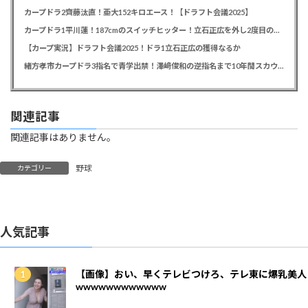
カープドラ2齊藤汰直！亜大152キロエース！【ドラフト会議2025】
カープドラ1平川蓮！187cmのスイッチヒッター！立石正広を外し2度目の重複も新井監督がクジを引き当てる！【ドラフト会議2025】
【カープ実況】ドラフト会議2025！ドラ1立石正広の獲得なるか
緒方孝市カープドラ3指名で青学出禁！澤﨑俊和の逆指名まで10年間スカウト出禁
関連記事
関連記事はありません。
野球
カテゴリー
人気記事
【画像】おい、早くテレビつけろ、テレ東に爆乳美人
wwwwwwwwwwww