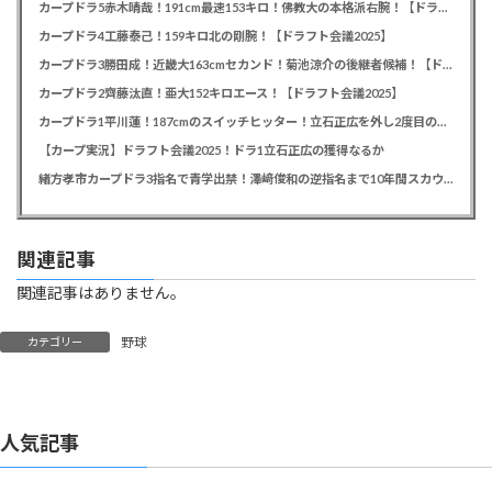
カープドラ5赤木晴哉！191cm最速153キロ！佛教大の本格派右腕！【ドラフト会議2025】
カープドラ4工藤泰己！159キロ北の剛腕！【ドラフト会議2025】
カープドラ3勝田成！近畿大163cmセカンド！菊池涼介の後継者候補！【ドラフト会議2025】
カープドラ2齊藤汰直！亜大152キロエース！【ドラフト会議2025】
カープドラ1平川蓮！187cmのスイッチヒッター！立石正広を外し2度目の重複も新井監督がクジを引き当てる！【ドラフト会議2025】
【カープ実況】ドラフト会議2025！ドラ1立石正広の獲得なるか
緒方孝市カープドラ3指名で青学出禁！澤﨑俊和の逆指名まで10年間スカウト出禁
関連記事
関連記事はありません。
野球
カテゴリー
人気記事