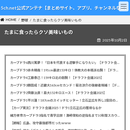
コ
ナ
5ch.net公式アンテナ【まとめサイト、アプリ、チャンネルなど】
ン
ビ
テ
ゲ
HOME
ン
ー
野球
たまに食ったらクソ美味いもの
ツ
シ
たまに食ったらクソ美味いもの
へ
ョ
ス
ン
2025年10月2日
キ
に
ッ
移
プ
動
カープドラ6西川篤夢！「日本を代表する遊撃手になりたい」【ドラフト会議2025】
カープドラ5赤木晴哉！191cm最速153キロ！佛教大の本格派右腕！【ドラフト会議2025】
カープドラ4工藤泰己！159キロ北の剛腕！【ドラフト会議2025】
カープドラ3勝田成！近畿大163cmセカンド！菊池涼介の後継者候補！【ドラフト会議2025】
カープドラ2齊藤汰直！亜大152キロエース！【ドラフト会議2025】
カープドラ1平川蓮！187cmのスイッチヒッター！立石正広を外し2度目の重複も新井監督がクジを引き当てる！【ドラフト会議2025】
【カープ実況】ドラフト会議2025！ドラ1立石正広の獲得なるか
緒方孝市カープドラ3指名で青学出禁！澤﨑俊和の逆指名まで10年間スカウト出禁
【朗報】広島、攻守最強都市だったｗｗｗ