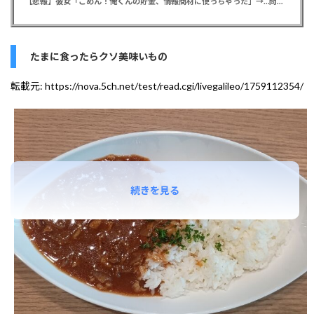
【悲報】彼女「ごめん！俺くんの貯金、情報商材に使っちゃった」→…問い詰めたらギャン泣きされたんだが俺が悪いのか？
たまに食ったらクソ美味いもの
転載元:
https://nova.5ch.net/test/read.cgi/livegalileo/1759112354/
続きを見る