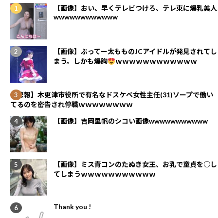
【画像】おい、早くテレビつけろ、テレ東に爆乳美人
wwwwwwwwwwww
【画像】ぶってー太もものJCアイドルが発見されてし
まう。しかも爆胸
ｗｗｗｗｗｗｗｗｗｗｗｗ
【悲報】木更津市役所で有名なドスケベ女性主任(31)ソープで働い
てるのを密告され停職ｗｗｗｗｗｗｗｗ
【画像】吉岡里帆のシコい画像wwwwwwwwwww
【画像】ミス青コンのたぬき女王、お乳で童貞を○し
てしまうｗｗｗｗｗｗｗｗｗｗｗ
Thank you !