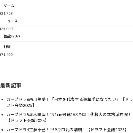
ゲーム
(21,739)
ニュース
(35,000)
芸能 (282)
野球
(71,400)
最新記事
カープドラ6西川篤夢！「日本を代表する遊撃手になりたい」【ドラ
フト会議2025】
カープドラ5赤木晴哉！191cm最速153キロ！佛教大の本格派右腕！
【ドラフト会議2025】
カープドラ4工藤泰己！159キロ北の剛腕！【ドラフト会議2025】