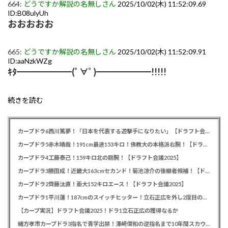
664:
どうですか解説の名無しさん
2025/10/02(木) 11:52:09.69
ID:B08ulyUh
おおおおお
665:
どうですか解説の名無しさん
2025/10/02(木) 11:52:09.91
ID:aaNzkWZg
ｷﾀ━━━━━━(ﾟ∀ﾟ)━━━━━━!!!!!
続きを読む
カープドラ6西川篤夢！「日本を代表する遊撃手になりたい」【ドラフト会議2025】
カープドラ5赤木晴哉！191cm最速153キロ！佛教大の本格派右腕！【ドラフト会議2025】
カープドラ4工藤泰己！159キロ北の剛腕！【ドラフト会議2025】
カープドラ3勝田成！近畿大163cmセカンド！菊池涼介の後継者候補！【ドラフト会議2025】
カープドラ2齊藤汰直！亜大152キロエース！【ドラフト会議2025】
カープドラ1平川蓮！187cmのスイッチヒッター！立石正広を外し2度目の重複も新井監督がクジを引き当てる！【ドラフト会議2025】
【カープ実況】ドラフト会議2025！ドラ1立石正広の獲得なるか
緒方孝市カープドラ3指名で青学出禁！澤﨑俊和の逆指名まで10年間スカウト出禁