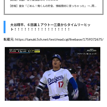
【悲報】彼女「ごめん！俺くんの貯金、情報商材に使っちゃった」→…問い詰めたらギャン泣きされたんだが俺が悪いのか？
大谷翔平、６回裏１アウト一三塁からタイムリーヒッ
ト！！！！！！！！！！！！！！！！！
転載元:
https://tanuki.5ch.net/test/read.cgi/livebase/1759372675/