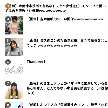
【悲報】木更津市役所で有名なドスケベ女性主任(31)ソープで働い
てるのを密告され停職ｗｗｗｗｗｗｗｗ
【画像】吉岡里帆のシコい画像wwwwwwwwwww
【画像】ミス青コンのたぬき女王、お乳で童貞を○し
てしまうｗｗｗｗｗｗｗｗｗｗｗ
Thank you !
【朗報】めざましテレビのイマドキに出演している豊
島心桜さん、とんでもない水着姿を披露する （※画像
あり）
【朗報】ホンモノの「弱者男性合コン」、発見される