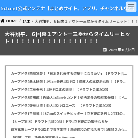
コ
ナ
5ch.net公式アンテナ【まとめサイト、アプリ、チャンネルなど】
ン
ビ
テ
ゲ
HOME
ン
ー
野球
大谷翔平、６回裏１アウト一三塁からタイムリーヒット！！
ツ
シ
大谷翔平、６回裏１アウト一三塁からタイムリーヒッ
へ
ョ
ス
ン
ト！！！！！！！！！！！！！！！！！
キ
に
2025年10月2日
ッ
移
プ
動
カープドラ6西川篤夢！「日本を代表する遊撃手になりたい」【ドラフト会議2025】
カープドラ5赤木晴哉！191cm最速153キロ！佛教大の本格派右腕！【ドラフト会議2025】
カープドラ4工藤泰己！159キロ北の剛腕！【ドラフト会議2025】
カープドラ3勝田成！近畿大163cmセカンド！菊池涼介の後継者候補！【ドラフト会議2025】
カープドラ2齊藤汰直！亜大152キロエース！【ドラフト会議2025】
カープドラ1平川蓮！187cmのスイッチヒッター！立石正広を外し2度目の重複も新井監督がクジを引き当てる！【ドラフト会議2025】
【カープ実況】ドラフト会議2025！ドラ1立石正広の獲得なるか
緒方孝市カープドラ3指名で青学出禁！澤﨑俊和の逆指名まで10年間スカウト出禁
【朗報】広島、攻守最強都市だったｗｗｗ