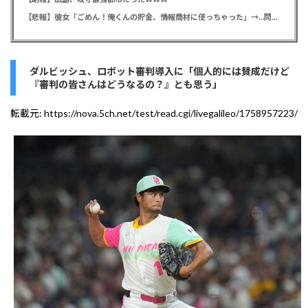
【悲報】彼女「ごめん！俺くんの貯金、情報商材に使っちゃった」→…問い詰めたらギャン泣きされたんだが俺が悪いのか？
ダルビッシュ、ロボット審判導入に「個人的には賛成だけど
『審判の皆さんはどうなるの？』とも思う」
転載元:
https://nova.5ch.net/test/read.cgi/livegalileo/1758957223/