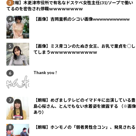
【悲報】木更津市役所で有名なドスケベ女性主任(31)ソープで働い
てるのを密告され停職ｗｗｗｗｗｗｗｗ
【画像】吉岡里帆のシコい画像wwwwwwwwwww
【画像】ミス青コンのたぬき女王、お乳で童貞を○し
てしまうｗｗｗｗｗｗｗｗｗｗｗ
Thank you !
【朗報】めざましテレビのイマドキに出演している豊
島心桜さん、とんでもない水着姿を披露する （※画像
あり）
【朗報】ホンモノの「弱者男性合コン」、発見される