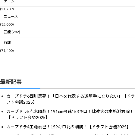
ゲーム
(21,739)
ニュース
(35,000)
芸能 (282)
野球
(71,400)
最新記事
カープドラ6西川篤夢！「日本を代表する遊撃手になりたい」【ドラ
フト会議2025】
カープドラ5赤木晴哉！191cm最速153キロ！佛教大の本格派右腕！
【ドラフト会議2025】
カープドラ4工藤泰己！159キロ北の剛腕！【ドラフト会議2025】