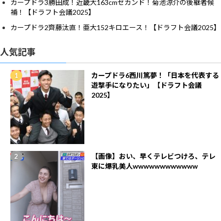
カープドラ3勝田成！近畿大163cmセカンド！菊池涼介の後継者候
補！【ドラフト会議2025】
カープドラ2齊藤汰直！亜大152キロエース！【ドラフト会議2025】
人気記事
カープドラ6西川篤夢！「日本を代表する
遊撃手になりたい」【ドラフト会議
2025】
【画像】おい、早くテレビつけろ、テレ
東に爆乳美人wwwwwwwwwwww