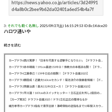
https://news.yahoo.co.jp/articles/3d24991
d4a8b0c2bee9b62da02401a6ed54b4a7f
3:
それでも動く名無し
2025/09/27(土) 16:15:29.53 ID:Bc1Kdce20
ハロワ通いや
続きを読む
カープドラ6西川篤夢！「日本を代表する遊撃手になりたい」【ドラフト会議2025】
カープドラ5赤木晴哉！191cm最速153キロ！佛教大の本格派右腕！【ドラフト会議2025】
カープドラ4工藤泰己！159キロ北の剛腕！【ドラフト会議2025】
カープドラ3勝田成！近畿大163cmセカンド！菊池涼介の後継者候補！【ドラフト会議2025】
カープドラ2齊藤汰直！亜大152キロエース！【ドラフト会議2025】
カープドラ1平川蓮！187cmのスイッチヒッター！立石正広を外し2度目の重複も新井監督がクジを引き当てる！【ドラフト会議2025】
【カープ実況】ドラフト会議2025！ドラ1立石正広の獲得なるか
緒方孝市カープドラ3指名で青学出禁！澤﨑俊和の逆指名まで10年間スカウト出禁