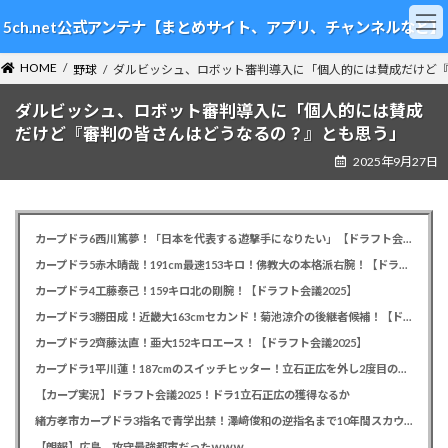
コ
ナ
5ch.net公式アンテナ【まとめサイト、アプリ、チャンネルなど】
ン
ビ
テ
ゲ
HOME
ン
ー
野球
ダルビッシュ、ロボット審判導入に「個人的には賛成だけど
ツ
シ
ダルビッシュ、ロボット審判導入に「個人的には賛成
へ
ョ
ス
ン
だけど『審判の皆さんはどうなるの？』とも思う」
キ
に
2025年9月27日
ッ
移
プ
動
カープドラ6西川篤夢！「日本を代表する遊撃手になりたい」【ドラフト会議2025】
カープドラ5赤木晴哉！191cm最速153キロ！佛教大の本格派右腕！【ドラフト会議2025】
カープドラ4工藤泰己！159キロ北の剛腕！【ドラフト会議2025】
カープドラ3勝田成！近畿大163cmセカンド！菊池涼介の後継者候補！【ドラフト会議2025】
カープドラ2齊藤汰直！亜大152キロエース！【ドラフト会議2025】
カープドラ1平川蓮！187cmのスイッチヒッター！立石正広を外し2度目の重複も新井監督がクジを引き当てる！【ドラフト会議2025】
【カープ実況】ドラフト会議2025！ドラ1立石正広の獲得なるか
緒方孝市カープドラ3指名で青学出禁！澤﨑俊和の逆指名まで10年間スカウト出禁
【朗報】広島、攻守最強都市だったｗｗｗ