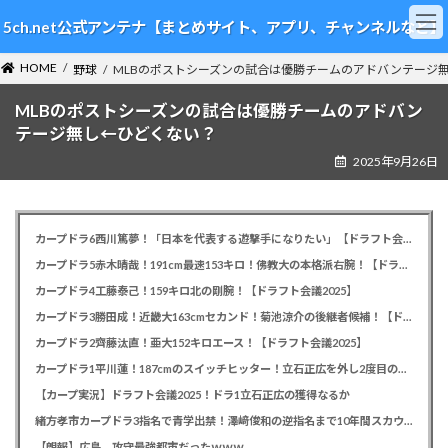
コ
ナ
5ch.net公式アンテナ【まとめサイト、アプリ、チャンネルなど】
ン
ビ
テ
ゲ
HOME
ン
ー
野球
MLBのポストシーズンの試合は優勝チームのアドバンテージ
ツ
シ
MLBのポストシーズンの試合は優勝チームのアドバン
へ
ョ
ス
ン
テージ無し←ひどくない？
キ
に
2025年9月26日
ッ
移
プ
動
カープドラ6西川篤夢！「日本を代表する遊撃手になりたい」【ドラフト会議2025】
カープドラ5赤木晴哉！191cm最速153キロ！佛教大の本格派右腕！【ドラフト会議2025】
カープドラ4工藤泰己！159キロ北の剛腕！【ドラフト会議2025】
カープドラ3勝田成！近畿大163cmセカンド！菊池涼介の後継者候補！【ドラフト会議2025】
カープドラ2齊藤汰直！亜大152キロエース！【ドラフト会議2025】
カープドラ1平川蓮！187cmのスイッチヒッター！立石正広を外し2度目の重複も新井監督がクジを引き当てる！【ドラフト会議2025】
【カープ実況】ドラフト会議2025！ドラ1立石正広の獲得なるか
緒方孝市カープドラ3指名で青学出禁！澤﨑俊和の逆指名まで10年間スカウト出禁
【朗報】広島、攻守最強都市だったｗｗｗ