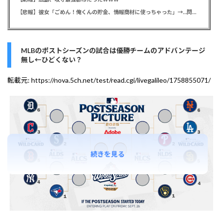
【悲報】彼女「ごめん！俺くんの貯金、情報商材に使っちゃった」→…問い詰めたらギャン泣きされたんだが俺が悪いのか？
MLBのポストシーズンの試合は優勝チームのアドバンテージ
無し←ひどくない？
転載元:
https://nova.5ch.net/test/read.cgi/livegalileo/1758855071/
続きを見る