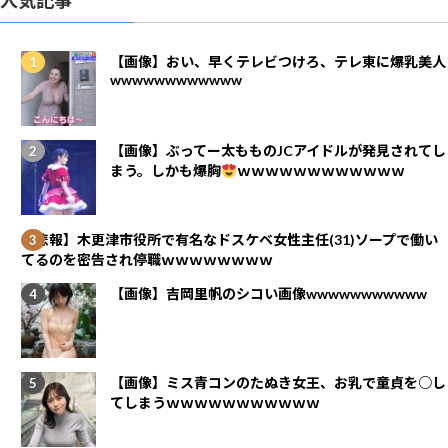
人気記事
【画像】おい、早くテレビつけろ、テレ東に爆乳美人
wwwwwwwwwwww
【画像】ぶってー太もものJCアイドルが発見されてし
まう。しかも爆胸
ｗｗｗｗｗｗｗｗｗｗｗｗ
【悲報】木更津市役所で有名なドスケベ女性主任(31)ソープで働い
てるのを密告され停職ｗｗｗｗｗｗｗｗ
【画像】吉岡里帆のシコい画像wwwwwwwwwww
【画像】ミス青コンのたぬき女王、お乳で童貞を○し
てしまうｗｗｗｗｗｗｗｗｗｗｗ