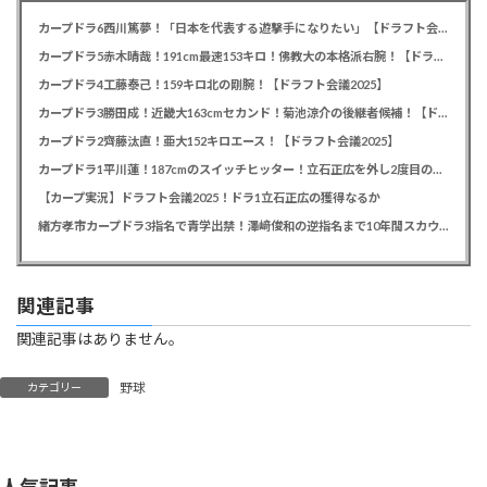
カープドラ6西川篤夢！「日本を代表する遊撃手になりたい」【ドラフト会議2025】
カープドラ5赤木晴哉！191cm最速153キロ！佛教大の本格派右腕！【ドラフト会議2025】
カープドラ4工藤泰己！159キロ北の剛腕！【ドラフト会議2025】
カープドラ3勝田成！近畿大163cmセカンド！菊池涼介の後継者候補！【ドラフト会議2025】
カープドラ2齊藤汰直！亜大152キロエース！【ドラフト会議2025】
カープドラ1平川蓮！187cmのスイッチヒッター！立石正広を外し2度目の重複も新井監督がクジを引き当てる！【ドラフト会議2025】
【カープ実況】ドラフト会議2025！ドラ1立石正広の獲得なるか
緒方孝市カープドラ3指名で青学出禁！澤﨑俊和の逆指名まで10年間スカウト出禁
関連記事
関連記事はありません。
野球
カテゴリー