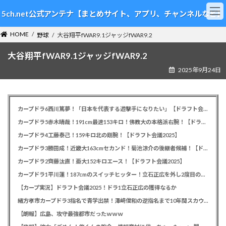
コ
ナ
5ch.net公式アンテナ【まとめサイト、アプリ、チャンネルなど】
ン
ビ
テ
ゲ
HOME
ン
ー
野球
大谷翔平fWAR9.1ジャッジfWAR9.2
ツ
シ
大谷翔平fWAR9.1ジャッジfWAR9.2
へ
ョ
ス
ン
2025年9月24日
キ
に
ッ
移
プ
動
カープドラ6西川篤夢！「日本を代表する遊撃手になりたい」【ドラフト会議2025】
カープドラ5赤木晴哉！191cm最速153キロ！佛教大の本格派右腕！【ドラフト会議2025】
カープドラ4工藤泰己！159キロ北の剛腕！【ドラフト会議2025】
カープドラ3勝田成！近畿大163cmセカンド！菊池涼介の後継者候補！【ドラフト会議2025】
カープドラ2齊藤汰直！亜大152キロエース！【ドラフト会議2025】
カープドラ1平川蓮！187cmのスイッチヒッター！立石正広を外し2度目の重複も新井監督がクジを引き当てる！【ドラフト会議2025】
【カープ実況】ドラフト会議2025！ドラ1立石正広の獲得なるか
緒方孝市カープドラ3指名で青学出禁！澤﨑俊和の逆指名まで10年間スカウト出禁
【朗報】広島、攻守最強都市だったｗｗｗ