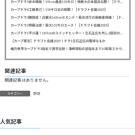
カープドラ5赤木晴哉！191cm最速153キロ！佛教大の本格派右腕！【ドラフト会議2025】
カープドラ4工藤泰己！159キロ北の剛腕！【ドラフト会議2025】
カープドラ3勝田成！近畿大163cmセカンド！菊池涼介の後継者候補！【ドラフト会議2025】
カープドラ2齊藤汰直！亜大152キロエース！【ドラフト会議2025】
カープドラ1平川蓮！187cmのスイッチヒッター！立石正広を外し2度目の重複も新井監督がクジを引き当てる！【ドラフト会議2025】
【カープ実況】ドラフト会議2025！ドラ1立石正広の獲得なるか
緒方孝市カープドラ3指名で青学出禁！澤﨑俊和の逆指名まで10年間スカウト出禁
関連記事
関連記事はありません。
野球
カテゴリー
人気記事