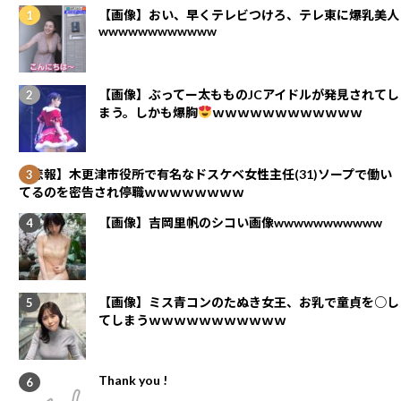
【画像】おい、早くテレビつけろ、テレ東に爆乳美人
wwwwwwwwwwww
【画像】ぶってー太もものJCアイドルが発見されてし
まう。しかも爆胸
ｗｗｗｗｗｗｗｗｗｗｗｗ
【悲報】木更津市役所で有名なドスケベ女性主任(31)ソープで働い
てるのを密告され停職ｗｗｗｗｗｗｗｗ
【画像】吉岡里帆のシコい画像wwwwwwwwwww
【画像】ミス青コンのたぬき女王、お乳で童貞を○し
てしまうｗｗｗｗｗｗｗｗｗｗｗ
Thank you !